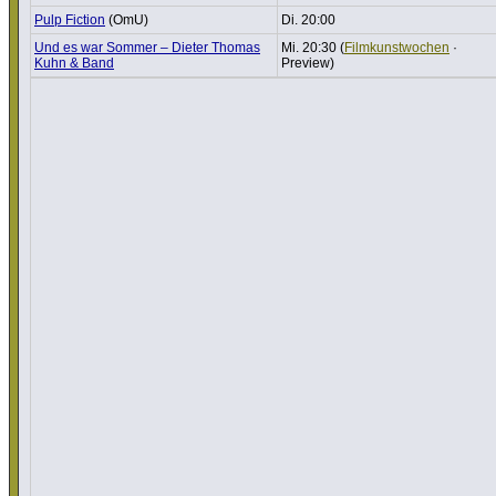
Pulp Fiction
(OmU)
Di. 20:00
Und es war Sommer – Dieter Thomas
Mi. 20:30 (
Film­kunst­wo­chen
·
Kuhn & Band
Preview)