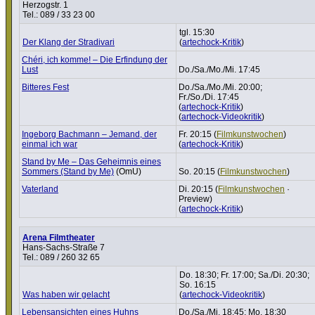
Herzogstr. 1
Tel.: 089 / 33 23 00
tgl. 15:30
Der Klang der Stra­di­vari
(
artechock-Kritik
)
Chéri, ich komme! – Die Erfindung der
Lust
Do./Sa./Mo./Mi. 17:45
Bitteres Fest
Do./Sa./Mo./Mi. 20:00;
Fr./So./Di. 17:45
(
artechock-Kritik
)
(
artechock-Videokritik
)
Ingeborg Bachmann – Jemand, der
Fr. 20:15 (
Film­kunst­wo­chen
)
einmal ich war
(
artechock-Kritik
)
Stand by Me – Das Geheimnis eines
Sommers (Stand by Me)
(OmU)
So. 20:15 (
Film­kunst­wo­chen
)
Vaterland
Di. 20:15 (
Film­kunst­wo­chen
·
Preview)
(
artechock-Kritik
)
Arena Filmtheater
Hans-Sachs-Straße 7
Tel.: 089 / 260 32 65
Do. 18:30; Fr. 17:00; Sa./Di. 20:30;
So. 16:15
Was haben wir gelacht
(
artechock-Videokritik
)
Lebens­an­sichten eines Huhns
Do./Sa./Mi. 18:45; Mo. 18:30