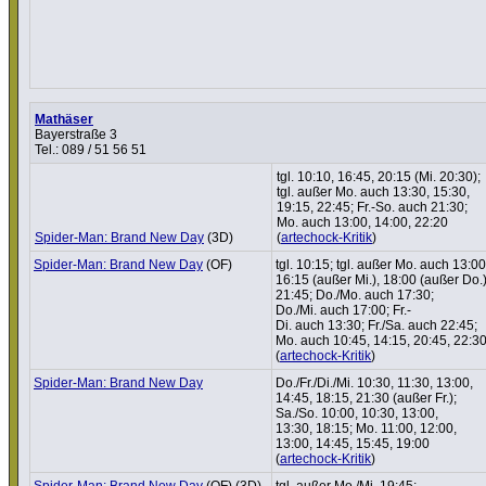
Mathäser
Bayerstraße 3
Tel.: 089 / 51 56 51
tgl. 10:10, 16:45, 20:15 (Mi. 20:30);
tgl. außer Mo. auch 13:30, 15:30,
19:15, 22:45; Fr.-So. auch 21:30;
Mo. auch 13:00, 14:00, 22:20
Spider-Man: Brand New Day
(3D)
(
artechock-Kritik
)
Spider-Man: Brand New Day
(OF)
tgl. 10:15; tgl. außer Mo. auch 13:00
16:15 (außer Mi.), 18:00 (außer Do.)
21:45; Do./Mo. auch 17:30;
Do./Mi. auch 17:00; Fr.-
Di. auch 13:30; Fr./Sa. auch 22:45;
Mo. auch 10:45, 14:15, 20:45, 22:3
(
artechock-Kritik
)
Spider-Man: Brand New Day
Do./Fr./Di./Mi. 10:30, 11:30, 13:00,
14:45, 18:15, 21:30 (außer Fr.);
Sa./So. 10:00, 10:30, 13:00,
13:30, 18:15; Mo. 11:00, 12:00,
13:00, 14:45, 15:45, 19:00
(
artechock-Kritik
)
Spider-Man: Brand New Day
(OF) (3D)
tgl. außer Mo./Mi. 19:45;