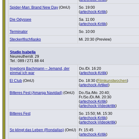
Spider-Man: Brand New Day
(OmU)
So. 19:00
(
artechock-Kritik
)
Die Odyssee
Sa. 11:00
(
artechock-Kritik
)
Termi­nator
So. 10:00
Steckerl­fisch­fi­asko
Mi. 20:30 (Preview)
Studio Isabella
Neureutherstr. 29
Tel.: 089 / 271 88 44
Ingeborg Bachmann – Jemand, der
Do./Di. 16:20
einmal ich war
(
artechock-Kritik
)
El Club
(OmU)
Do. 18:30 (
Film­kunst­wo­chen
)
(
artechock-Artikel
)
Bitteres Fest (Amarga Navidad)
(OmU)
Do./Sa./Mo. 20:40;
Fr./So./Di./Mi. 20:30
(
artechock-Kritik
)
(
artechock-Videokritik
)
Bitteres Fest
So. 15:50; Mi. 15:30
(
artechock-Kritik
)
(
artechock-Videokritik
)
So klingt das Leben (Rondallas)
(OmU)
Fr. 15:45
(
artechock-Kritik
)