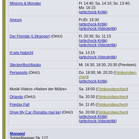
Minions & Monster
Fr. 14:40; Sa. 14:10; So. 13:40;
Mo. 16:15
(
artechock-Kritik
)
Amrum
Fr./Di. 16:30
(
artechock-Kritik
)
(
artechock-Videokritik
)
Der Fremde (L'étranger)
(OmU)
Fr. 20:30; So. 11:15
(
artechock-Kritik
)
(
artechock-Videokritik
)
H wie Habicht
Sa. 13:15
(
artechock-Videokritik
)
Steckerl­fisch­fi­asko
Mi. 16:30, 18:30, 20:30 (Previews)
Perse­polis
(OmU)
Do. 18:00; Mi. 20:20 (
Film­kunst­wo­
chen
)
(
artechock-Kritik
)
Musik-Videos »Neben der Mütze«
Sa. 18:00 (
Film­kunst­wo­chen
)
Orlando
(OmU)
Sa. 20:30 (
Film­kunst­wo­chen
)
Friedas Fall
So. 11:45 (
Film­kunst­wo­chen
)
Drive My Car (Doraibu mai ka)
(OmU)
So. 20:00 (
Film­kunst­wo­chen
)
(
artechock-Kritik
)
(
artechock-Videokritik
)
Monopol
Schleißheimer Str. 127