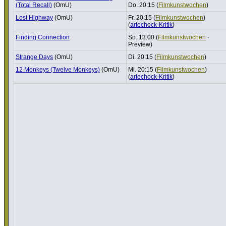
(Total Recall)
(OmU)
Do. 20:15 (
Film­kunst­wo­chen
)
Lost Highway
(OmU)
Fr. 20:15 (
Film­kunst­wo­chen
)
(
artechock-Kritik
)
Finding Connec­tion
So. 13:00 (
Film­kunst­wo­chen
·
Preview)
Strange Days
(OmU)
Di. 20:15 (
Film­kunst­wo­chen
)
12 Monkeys (Twelve Monkeys)
(OmU)
Mi. 20:15 (
Film­kunst­wo­chen
)
(
artechock-Kritik
)