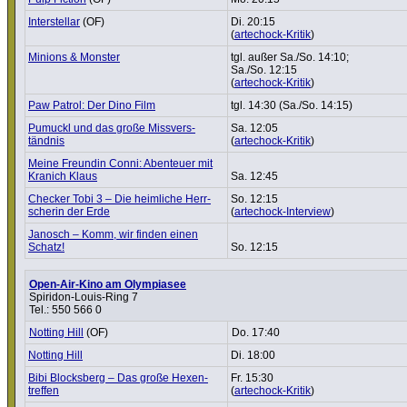
Inter­stellar
(OF)
Di. 20:15
(
artechock-Kritik
)
Minions & Monster
tgl. außer Sa./So. 14:10;
Sa./So. 12:15
(
artechock-Kritik
)
Paw Patrol: Der Dino Film
tgl. 14:30 (Sa./So. 14:15)
Pumuckl und das große Miss­ver­s­
Sa. 12:05
tändnis
(
artechock-Kritik
)
Meine Freundin Conni: Abenteuer mit
Kranich Klaus
Sa. 12:45
Checker Tobi 3 – Die heimliche Herr­
So. 12:15
scherin der Erde
(
artechock-Interview
)
Janosch – Komm, wir finden einen
Schatz!
So. 12:15
Open-Air-Kino am Olympiasee
Spiridon-Louis-Ring 7
Tel.: 550 566 0
Notting Hill
(OF)
Do. 17:40
Notting Hill
Di. 18:00
Bibi Blocks­berg – Das große Hexen­
Fr. 15:30
treffen
(
artechock-Kritik
)