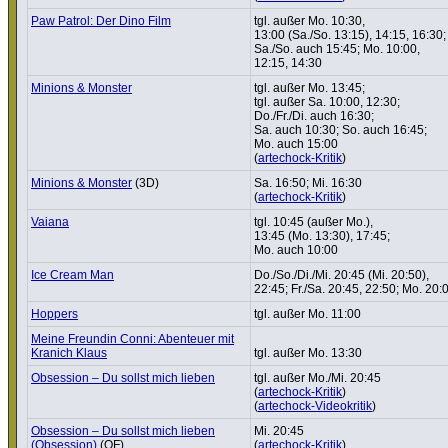
Paw Patrol: Der Dino Film
tgl. außer Mo. 10:30,
13:00 (Sa./So. 13:15), 14:15, 16:30;
Sa./So. auch 15:45; Mo. 10:00,
12:15, 14:30
Minions & Monster
tgl. außer Mo. 13:45;
tgl. außer Sa. 10:00, 12:30;
Do./Fr./Di. auch 16:30;
Sa. auch 10:30; So. auch 16:45;
Mo. auch 15:00
(
artechock-Kritik
)
Minions & Monster
(3D)
Sa. 16:50; Mi. 16:30
(
artechock-Kritik
)
Vaiana
tgl. 10:45 (außer Mo.),
13:45 (Mo. 13:30), 17:45;
Mo. auch 10:00
Ice Cream Man
Do./So./Di./Mi. 20:45 (Mi. 20:50),
22:45; Fr./Sa. 20:45, 22:50; Mo. 20:
Hoppers
tgl. außer Mo. 11:00
Meine Freundin Conni: Abenteuer mit
Kranich Klaus
tgl. außer Mo. 13:30
Obsession – Du sollst mich lieben
tgl. außer Mo./Mi. 20:45
(
artechock-Kritik
)
(
artechock-Videokritik
)
Obsession – Du sollst mich lieben
Mi. 20:45
(Obsession)
(OF)
(
artechock-Kritik
)