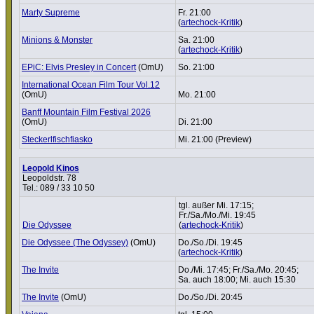
Marty Supreme
Fr. 21:00
(
artechock-Kritik
)
Minions & Monster
Sa. 21:00
(
artechock-Kritik
)
EPiC: Elvis Presley in Concert
(OmU)
So. 21:00
Inter­na­tional Ocean Film Tour Vol.12
(OmU)
Mo. 21:00
Banff Mountain Film Festival 2026
(OmU)
Di. 21:00
Steckerl­fisch­fi­asko
Mi. 21:00 (Preview)
Leopold Kinos
Leopoldstr. 78
Tel.: 089 / 33 10 50
tgl. außer Mi. 17:15;
Fr./Sa./Mo./Mi. 19:45
Die Odyssee
(
artechock-Kritik
)
Die Odyssee (The Odyssey)
(OmU)
Do./So./Di. 19:45
(
artechock-Kritik
)
The Invite
Do./Mi. 17:45; Fr./Sa./Mo. 20:45;
Sa. auch 18:00; Mi. auch 15:30
The Invite
(OmU)
Do./So./Di. 20:45