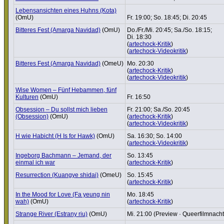
Lebens­an­sichten eines Huhns (Kota)
(OmU)
Fr. 19:00; So. 18:45; Di. 20:45
Bitteres Fest (Amarga Navidad)
(OmU)
Do./Fr./Mi. 20:45; Sa./So. 18:15;
Di. 18:30
(
artechock-Kritik
)
(
artechock-Videokritik
)
Bitteres Fest (Amarga Navidad)
(OmeU)
Mo. 20:30
(
artechock-Kritik
)
(
artechock-Videokritik
)
Wise Women – Fünf Hebammen, fünf
Kulturen
(OmU)
Fr. 16:50
Obsession – Du sollst mich lieben
Fr. 21:00; Sa./So. 20:45
(Obsession)
(OmU)
(
artechock-Kritik
)
(
artechock-Videokritik
)
H wie Habicht (H Is for Hawk)
(OmU)
Sa. 16:30; So. 14:00
(
artechock-Videokritik
)
Ingeborg Bachmann – Jemand, der
So. 13:45
einmal ich war
(
artechock-Kritik
)
Resur­rec­tion (Kuangye shidai)
(OmeU)
So. 15:45
(
artechock-Kritik
)
In the Mood for Love (Fa yeung nin
Mo. 18:45
wah)
(OmU)
(
artechock-Kritik
)
Strange River (Estrany riu)
(OmU)
Mi. 21:00 (Preview · Queerfilm­nacht