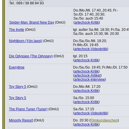
Tel.: 089 / 38 88 84 93
Do./Mo./Mi. 17:40, 20:45; Fr.-
So./Di. 17:40, 20:30;
Sa./So. auch 15:40
Spider-Man: Brand New Day
(OmU)
(
artechock-Kritik
)
The Invite
(OmU)
tgl. außer Sa./Mi. 18:30; Fr./Sa. 20:4
Sa./So. auch 15:30; Mi. 20:30
Nightborn (Yön lapsi)
(OmU)
Do./Sa./So./Mi. 18:20;
Fr./Mo./Di. 19:45
(
artechock-Videokritik
)
Die Odyssee (The Odyssey)
(OmU)
tgl. 20:15
(
artechock-Kritik
)
Everytime
Do./Sa./So. 19:45; Fr./Mo./Di. 17:50
(
artechock-Kritik
)
(
artechock-Artikel
)
(
artechock-Interview
)
Toy Story 5
(OmU)
Do./Mo./Mi. 17:20
(
artechock-Kritik
)
Toy Story 5
Sa./So. 15:00
(
artechock-Kritik
)
The Piano Tuner (Tuner)
(OmU)
Sa./So. 17:15
(
artechock-Videokritik
)
Minority Report
(OmU)
Do. 20:30 (
Film­kunst­wo­chen
)
(
artechock-Kritik
)