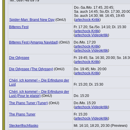
Tel.: 089 / 48 69 79
Do.-Sa./Mo. 17:45, 20:45;
Sa. auch 14:45; So./Di. 17:30, 20:00
So. auch 14:30; Mi. 16:45, 19:45
Spider-Man: Brand New Day
(OmU)
(
artechock-Kritik
)
Bitteres Fest
Fr. 17:20; Sa./So. 14:10; Di. 15:30
(
artechock-Kritik
)
(
artechock-Videokritik
)
Bitteres Fest (Amarga Navidad)
(OmU)
Do./Mo. 17:20
(
artechock-Kritik
)
(
artechock-Videokritik
)
Die Odyssee
Fr. 19:45; Sa. 16:30, 20:00; So. 16:
(
artechock-Kritik
)
Die Odyssee (The Odyssey)
(OmU)
Do. 19:45; Mo. 20:00
(
artechock-Kritik
)
Chéri, ich komme! – Die Erfindung der
Lust
Fr. 15:20; Di. 15:30
Chéri, ich komme! – Die Erfindung der
Lust (Pour le plaisir)
(OmU)
Do. 15:20
The Piano Tuner (Tuner)
(OmU)
Do./Mo. 15:20
(
artechock-Videokritik
)
The Piano Tuner
Fr. 15:20
(
artechock-Videokritik
)
Steckerl­fisch­fi­asko
Mi. 16:10, 18:20, 20:30 (Previews)