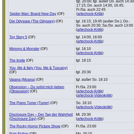
tgl. 20:00; tgl. außer Do. auch 14:30
17:15; Do. auch 14:00, 16:45;
Fr./Sa. auch 22:45
Spider-Man: Brand New Day
(OF)
(
artechock-Kritik
)
Die Odyssee (The Odyssey)
(OF)
tgl. 16:15, 19:45 (außer Do.); Do.-
So. auch 20:30; Sa./So. auch 13:00
(
artechock-Kritik
)
Toy Story 5
(OF)
tgl. 14:00, 16:00
(
artechock-Kritik
)
Minions & Monster
(OF)
tgl. 16:10
(
artechock-Kritik
)
The Invite
(OF)
tgl. 18:15
You, Me & Italy (You, Me & Tuscany)
(OF)
tgl. 20:30
Vaiana (Moana)
(OF)
tgl. außer So. 18:10
Obsession – Du sollst mich lieben
Fr./Sa. 23:00
(Obsession)
(OF)
(
artechock-Kritik
)
(
artechock-Videokritik
)
The Piano Tuner (Tuner)
(OF)
So. 18:10
(
artechock-Videokritik
)
Disclo­sure Day – Der Tag der Wahrheit
Mi. 20:30
(Disclo­sure Day)
(OF)
(
artechock-Kritik
)
The Rocky Horror Picture Show
(OF)
Fr./Sa. 23:00
Pulp Fiction
(OF)
Mo. 20:15