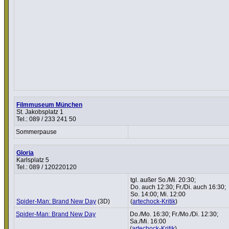
Filmmuseum München
St. Jakobsplatz 1
Tel.: 089 / 233 241 50
Sommer­pause
Gloria
Karlsplatz 5
Tel.: 089 / 120220120
tgl. außer So./Mi. 20:30;
Do. auch 12:30; Fr./Di. auch 16:30;
So. 14:00; Mi. 12:00
Spider-Man: Brand New Day
(3D)
(
artechock-Kritik
)
Spider-Man: Brand New Day
Do./Mo. 16:30; Fr./Mo./Di. 12:30;
Sa./Mi. 16:00
(
artechock-Kritik
)