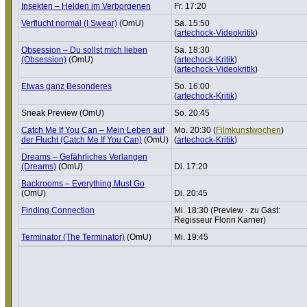
Insekten – Helden im Verbor­genen
Fr. 17:20
Verflucht normal (I Swear)
(OmU)
Sa. 15:50
(
artechock-Videokritik
)
Obsession – Du sollst mich lieben
Sa. 18:30
(Obsession)
(OmU)
(
artechock-Kritik
)
(
artechock-Videokritik
)
Etwas ganz Beson­deres
So. 16:00
(
artechock-Kritik
)
Sneak Preview (OmU)
So. 20:45
Catch Me If You Can – Mein Leben auf
Mo. 20:30 (
Film­kunst­wo­chen
)
der Flucht (Catch Me If You Can)
(OmU)
(
artechock-Kritik
)
Dreams – Gefähr­li­ches Verlangen
(Dreams)
(OmU)
Di. 17:20
Backrooms – Ever­y­thing Must Go
(OmU)
Di. 20:45
Finding Connec­tion
Mi. 18:30 (Preview · zu Gast:
Regisseur Florin Karner)
Termi­nator (The Termi­nator)
(OmU)
Mi. 19:45