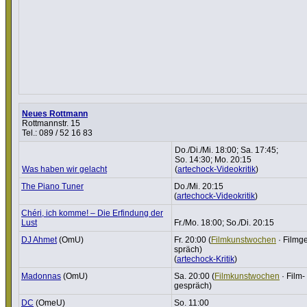
Neues Rottmann
Rottmannstr. 15
Tel.: 089 / 52 16 83
Do./Di./Mi. 18:00; Sa. 17:45;
So. 14:30; Mo. 20:15
Was haben wir gelacht
(
artechock-Videokritik
)
The Piano Tuner
Do./Mi. 20:15
(
artechock-Videokritik
)
Chéri, ich komme! – Die Erfindung der
Lust
Fr./Mo. 18:00; So./Di. 20:15
DJ Ahmet
(OmU)
Fr. 20:00 (
Film­kunst­wo­chen
· Film­g
spräch)
(
artechock-Kritik
)
Madonnas
(OmU)
Sa. 20:00 (
Film­kunst­wo­chen
· Film­
ge­spräch)
DC
(OmeU)
So. 11:00