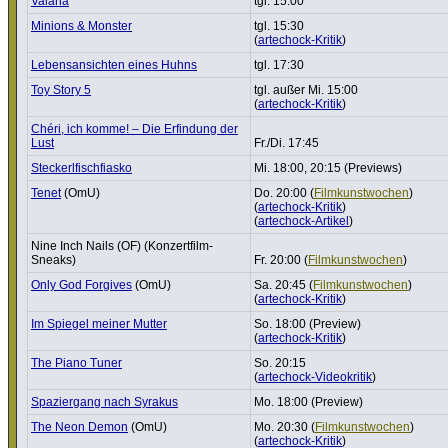
Vaiana
tgl. 15:00
Minions & Monster
tgl. 15:30
(
artechock-Kritik
)
Lebens­an­sichten eines Huhns
tgl. 17:30
Toy Story 5
tgl. außer Mi. 15:00
(
artechock-Kritik
)
Chéri, ich komme! – Die Erfindung der
Lust
Fr./Di. 17:45
Steckerl­fisch­fi­asko
Mi. 18:00, 20:15 (Previews)
Tenet
(OmU)
Do. 20:00 (
Film­kunst­wo­chen
)
(
artechock-Kritik
)
(
artechock-Artikel
)
Nine Inch Nails (OF) (Konzert­film-
Sneaks)
Fr. 20:00 (
Film­kunst­wo­chen
)
Only God Forgives
(OmU)
Sa. 20:45 (
Film­kunst­wo­chen
)
(
artechock-Kritik
)
Im Spiegel meiner Mutter
So. 18:00 (Preview)
(
artechock-Kritik
)
The Piano Tuner
So. 20:15
(
artechock-Videokritik
)
Spazier­gang nach Syrakus
Mo. 18:00 (Preview)
The Neon Demon
(OmU)
Mo. 20:30 (
Film­kunst­wo­chen
)
(
artechock-Kritik
)