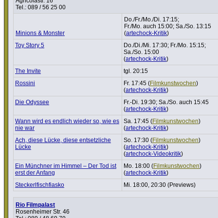
Agricolastr. 16
Tel.: 089 / 56 25 00
Do./Fr./Mo./Di. 17:15;
Fr./Mo. auch 15:00; Sa./So. 13:15
Minions & Monster
(
artechock-Kritik
)
Toy Story 5
Do./Di./Mi. 17:30; Fr./Mo. 15:15;
Sa./So. 15:00
(
artechock-Kritik
)
The Invite
tgl. 20:15
Rossini
Fr. 17:45 (
Film­kunst­wo­chen
)
(
artechock-Kritik
)
Die Odyssee
Fr.-Di. 19:30; Sa./So. auch 15:45
(
artechock-Kritik
)
Wann wird es endlich wieder so, wie es
Sa. 17:45 (
Film­kunst­wo­chen
)
nie war
(
artechock-Kritik
)
Ach, diese Lücke, diese entsetz­liche
So. 17:30 (
Film­kunst­wo­chen
)
Lücke
(
artechock-Kritik
)
(
artechock-Videokritik
)
Ein Münchner im Himmel – Der Tod ist
Mo. 18:00 (
Film­kunst­wo­chen
)
erst der Anfang
(
artechock-Kritik
)
Steckerl­fisch­fi­asko
Mi. 18:00, 20:30 (Previews)
Rio Filmpalast
Rosenheimer Str. 46