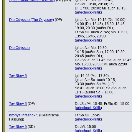
Do./Mi. 13:30, 20:30; Fr.-
Di. 17:00, 20:30; Mi. auch 16:15
(
artechock-Kritik
)
Die Odyssee (The Odyssey)
(OF)
tgl. außer Mo. 10:15 (Do. 10:00),
14:00 (Do. 13:45), 16:30, 18:45,
19:00, 20:30 (außer Di.);
Fr./Sa./Di. auch 21:45; Mo. 10:00,
13:45, 16:45, 20:30
(
artechock-Kritik
)
Die Odyssee
tgl. außer Mo. 10:30,
14:15 (außer Sa.), 17:00, 19:30,
20:45 (außer Di.);
Do./So. auch 21:45; Sa. auch 13:45
Mo. 16:30, 20:30; Mi. auch 22:00
(
artechock-Kritik
)
Toy Story 5
tgl. 16:45 (Mo. 17:30);
tgl. außer Sa. auch 10:15,
13:30 (außer So./Mo.); Fr.-
So./Di. auch 18:00; Sa./So. auch
11:15 (außer So.), 13:00
(
artechock-Kritik
)
Toy Story 5
(OF)
Do./Sa./Mi. 15:45; Fr./So./Di. 15:00
(
artechock-Kritik
)
Istoriya ihrashok 5
(ukrai­ni­sche
Fr./So./Di. 15:45
Fassung)
(
artechock-Kritik
)
Toy Story 5
(3D)
Do./Mi. 15:00
(
artechock-Kritik
)