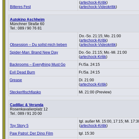
(
artechock-Kritik
)
Bitteres Fest
(
artechock-Videokritik
)
Autokino Aschheim
Münchner Straße 60
Tel.: 089 / 90 76 81
Do.-So. 21:15; Mo. 21:00
(
artechock-Kritik
)
Obsession – Du sollst mich lieben
(
artechock-Videokritik
)
Spider-Man: Brand New Day
Do.-So. 21:15; Mo.-Mi. 21:00
(
artechock-Kritik
)
Backrooms – Ever­y­thing Must Go
Fr./Sa. 24:15
Evil Dead Burn
Fr./Sa. 24:15
Grease
Di. 21:00
(
artechock-Kritik
)
Steckerl­fisch­fi­asko
Mi. 21:00 (Preview)
Cadillac & Veranda
Rosenkavalierplatz 12
Tel.: 089 / 91 20 00
tgl. außer Mi. 15:00, 17:15; Mi. 17:3
Toy Story 5
(
artechock-Kritik
)
Paw Patrol: Der Dino Film
tgl. 15:30