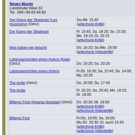
Neues Maxim
Landshuter Allee 33
Tel.: 089 / 89 05 99 80
Der Klang der Stra­di­vari (Les
Do./Mi. 15:45
musiciens)
(OmU)
(
artechock-Kritik
)
Der Klang der Stra­di­vari
Fr. 15:45; Sa. 18:20; So. 15:30;
Mo. 18:10; Di. 20:15
(
artechock-Kritik
)
Was haben wir gelacht
Do. 16:20; So./Mo. 16:00
(
artechock-Videokritik
)
Lebens­an­sichten eines Huhns (Kota)
(OmU)
Do. 18:20; So. 20:20
Lebens­an­sichten eines Huhns
Fr./Di. 18:30; Sa. 15:45; So. 14:00;
Mo. 20:20
The Invite
(OmU)
Do. 20:00; So. 17:40
The Invite
Fr. 20:20; Sa. 20:45; Mo. 18:15;
Di. 18:00
Bitteres Fest (Amarga Navidad)
(OmU)
Do. 20:30; Mi. 18:00
(
artechock-Kritik
)
(
artechock-Videokritik
)
Bitteres Fest
Fr./So. 18:00; Sa. 16:00;
Mo./Di. 20:30; Di. auch 15:45
(
artechock-Kritik
)
(
artechock-Videokritik
)