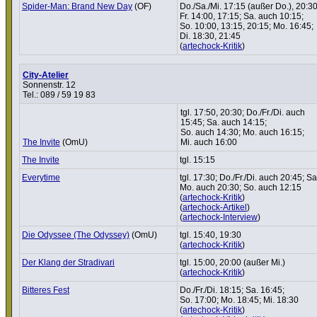
Spider-Man: Brand New Day
(OF)
Do./Sa./Mi. 17:15 (außer Do.), 20:30
Fr. 14:00, 17:15; Sa. auch 10:15;
So. 10:00, 13:15, 20:15; Mo. 16:45;
Di. 18:30, 21:45
(
artechock-Kritik
)
City-Atelier
Sonnenstr. 12
Tel.: 089 / 59 19 83
tgl. 17:50, 20:30; Do./Fr./Di. auch
15:45; Sa. auch 14:15;
So. auch 14:30; Mo. auch 16:15;
The Invite
(OmU)
Mi. auch 16:00
The Invite
tgl. 15:15
Everytime
tgl. 17:30; Do./Fr./Di. auch 20:45; Sa
Mo. auch 20:30; So. auch 12:15
(
artechock-Kritik
)
(
artechock-Artikel
)
(
artechock-Interview
)
Die Odyssee (The Odyssey)
(OmU)
tgl. 15:40, 19:30
(
artechock-Kritik
)
Der Klang der Stra­di­vari
tgl. 15:00, 20:00 (außer Mi.)
(
artechock-Kritik
)
Bitteres Fest
Do./Fr./Di. 18:15; Sa. 16:45;
So. 17:00; Mo. 18:45; Mi. 18:30
(
artechock-Kritik
)