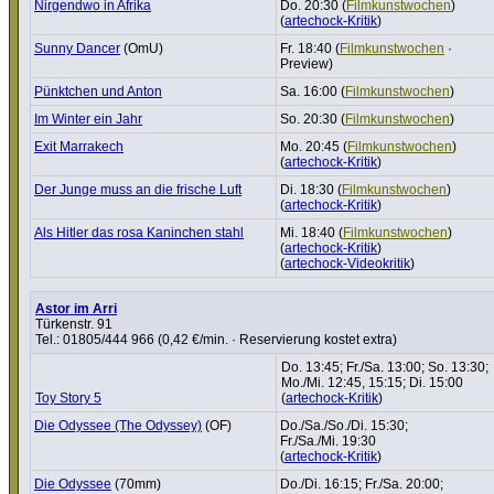
Nirgendwo in Afrika
Do. 20:30 (
Film­kunst­wo­chen
)
(
artechock-Kritik
)
Sunny Dancer
(OmU)
Fr. 18:40 (
Film­kunst­wo­chen
·
Preview)
Pünktchen und Anton
Sa. 16:00 (
Film­kunst­wo­chen
)
Im Winter ein Jahr
So. 20:30 (
Film­kunst­wo­chen
)
Exit Marrakech
Mo. 20:45 (
Film­kunst­wo­chen
)
(
artechock-Kritik
)
Der Junge muss an die frische Luft
Di. 18:30 (
Film­kunst­wo­chen
)
(
artechock-Kritik
)
Als Hitler das rosa Kaninchen stahl
Mi. 18:40 (
Film­kunst­wo­chen
)
(
artechock-Kritik
)
(
artechock-Videokritik
)
Astor im Arri
Türkenstr. 91
Tel.: 01805/444 966 (0,42 €/min. · Reservierung kostet extra)
Do. 13:45; Fr./Sa. 13:00; So. 13:30;
Mo./Mi. 12:45, 15:15; Di. 15:00
Toy Story 5
(
artechock-Kritik
)
Die Odyssee (The Odyssey)
(OF)
Do./Sa./So./Di. 15:30;
Fr./Sa./Mi. 19:30
(
artechock-Kritik
)
Die Odyssee
(70mm)
Do./Di. 16:15; Fr./Sa. 20:00;