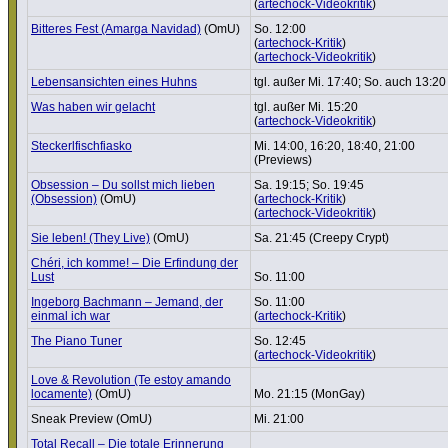
(
artechock-Videokritik
)
Bitteres Fest (Amarga Navidad)
(OmU)
So. 12:00
(
artechock-Kritik
)
(
artechock-Videokritik
)
Lebens­an­sichten eines Huhns
tgl. außer Mi. 17:40; So. auch 13:20
Was haben wir gelacht
tgl. außer Mi. 15:20
(
artechock-Videokritik
)
Steckerl­fisch­fi­asko
Mi. 14:00, 16:20, 18:40, 21:00
(Previews)
Obsession – Du sollst mich lieben
Sa. 19:15; So. 19:45
(Obsession)
(OmU)
(
artechock-Kritik
)
(
artechock-Videokritik
)
Sie leben! (They Live)
(OmU)
Sa. 21:45 (Creepy Crypt)
Chéri, ich komme! – Die Erfindung der
Lust
So. 11:00
Ingeborg Bachmann – Jemand, der
So. 11:00
einmal ich war
(
artechock-Kritik
)
The Piano Tuner
So. 12:45
(
artechock-Videokritik
)
Love & Revo­lu­tion (Te estoy amando
locamente)
(OmU)
Mo. 21:15 (MonGay)
Sneak Preview (OmU)
Mi. 21:00
Total Recall – Die totale Erin­ne­rung