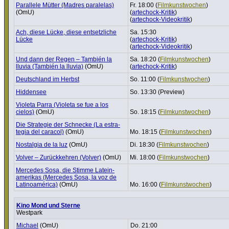
Parallele Mütter (Madres paralelas)
Fr. 18:00 (
Film­kunst­wo­chen
)
(OmU)
(
artechock-Kritik
)
(
artechock-Videokritik
)
Ach, diese Lücke, diese entsetz­liche
Sa. 15:30
Lücke
(
artechock-Kritik
)
(
artechock-Videokritik
)
Und dann der Regen – También la
Sa. 18:20 (
Film­kunst­wo­chen
)
lluvia (También la lluvia)
(OmU)
(
artechock-Kritik
)
Deutsch­land im Herbst
So. 11:00 (
Film­kunst­wo­chen
)
Hiddensee
So. 13:30 (Preview)
Violeta Parra (Violeta se fue a los
cielos)
(OmU)
So. 18:15 (
Film­kunst­wo­chen
)
Die Strategie der Schnecke (La estra­
tegia del caracol)
(OmU)
Mo. 18:15 (
Film­kunst­wo­chen
)
Nostalgia de la luz
(OmU)
Di. 18:30 (
Film­kunst­wo­chen
)
Volver – Zurück­kehren (Volver)
(OmU)
Mi. 18:00 (
Film­kunst­wo­chen
)
Mercedes Sosa, die Stimme Latein­
ame­rikas (Mercedes Sosa, la voz de
Lati­no­américa)
(OmU)
Mo. 16:00 (
Film­kunst­wo­chen
)
Kino Mond und Sterne
Westpark
Michael
(OmU)
Do. 21:00