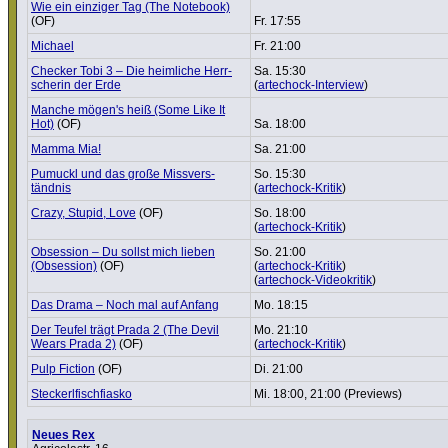
Wie ein einziger Tag (The Notebook)
(OF)
Fr. 17:55
Michael
Fr. 21:00
Checker Tobi 3 – Die heimliche Herr­
Sa. 15:30
scherin der Erde
(
artechock-Interview
)
Manche mögen's heiß (Some Like It
Hot)
(OF)
Sa. 18:00
Mamma Mia!
Sa. 21:00
Pumuckl und das große Miss­ver­s­
So. 15:30
tändnis
(
artechock-Kritik
)
Crazy, Stupid, Love
(OF)
So. 18:00
(
artechock-Kritik
)
Obsession – Du sollst mich lieben
So. 21:00
(Obsession)
(OF)
(
artechock-Kritik
)
(
artechock-Videokritik
)
Das Drama – Noch mal auf Anfang
Mo. 18:15
Der Teufel trägt Prada 2 (The Devil
Mo. 21:10
Wears Prada 2)
(OF)
(
artechock-Kritik
)
Pulp Fiction
(OF)
Di. 21:00
Steckerl­fisch­fi­asko
Mi. 18:00, 21:00 (Previews)
Neues Rex