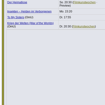
Der Heimat­lose
So. 20:30 (
Film­kunst­wo­chen
·
Preview)
Insekten – Helden im Verbor­genen
Mo. 15:20
To My Sisters
(OmU)
Di. 17:55
Krieg der Welten (War of the Worlds)
(OmU)
Di. 20:30 (
Film­kunst­wo­chen
)