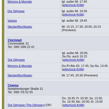
Minions & Monster
tgl. außer Mi. 17:45
(
artechock-Kritik
)
Die Odyssee
tgl. außer Mi. 19:30
(
artechock-Kritik
)
Vaiana
tgl. außer Mi. 19:45
Steckerl­fisch­fi­asko
Mi. 15:15, 17:30, 20:00, 20:15
(Previews)
Cincinnati
Cincinnatistr. 31
Tel.: 089 / 690 22 41
tgl. außer Mi. 20:00;
Sa./So. auch 16:15
Die Odyssee
(
artechock-Kritik
)
Minions & Monster
Do./Fr./Mo./Di. 17:45; Sa./So. 13:45
(
artechock-Kritik
)
Steckerl­fisch­fi­asko
Mi. 17:45, 20:30 (Previews)
Cinema
Nymphenburger Straße 31
Tel.: 089 / 55 52 55
Do. 16:45; Fr. 20:30; Sa. 13:30;
So. 16:30; Mo. 20:00; Di. 15:00
Die Odyssee (The Odyssey)
(OF)
(
artechock-Kritik
)