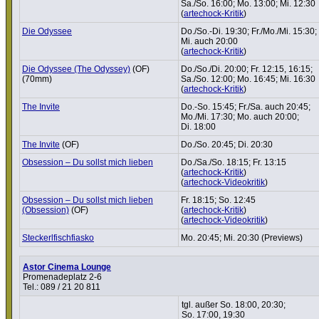
Sa./So. 16:00; Mo. 13:00; Mi. 12:30
(
artechock-Kritik
)
Die Odyssee
Do./So.-Di. 19:30; Fr./Mo./Mi. 15:30;
Mi. auch 20:00
(
artechock-Kritik
)
Die Odyssee (The Odyssey)
(OF)
Do./So./Di. 20:00; Fr. 12:15, 16:15;
(70mm)
Sa./So. 12:00; Mo. 16:45; Mi. 16:30
(
artechock-Kritik
)
The Invite
Do.-So. 15:45; Fr./Sa. auch 20:45;
Mo./Mi. 17:30; Mo. auch 20:00;
Di. 18:00
The Invite
(OF)
Do./So. 20:45; Di. 20:30
Obsession – Du sollst mich lieben
Do./Sa./So. 18:15; Fr. 13:15
(
artechock-Kritik
)
(
artechock-Videokritik
)
Obsession – Du sollst mich lieben
Fr. 18:15; So. 12:45
(Obsession)
(OF)
(
artechock-Kritik
)
(
artechock-Videokritik
)
Steckerl­fisch­fi­asko
Mo. 20:45; Mi. 20:30 (Previews)
Astor Cinema Lounge
Promenadeplatz 2-6
Tel.: 089 / 21 20 811
tgl. außer So. 18:00, 20:30;
So. 17:00, 19:30