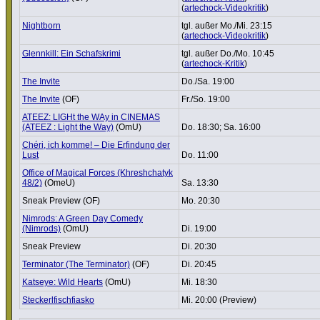
(
artechock-Videokritik
)
Nightborn
tgl. außer Mo./Mi. 23:15
(
artechock-Videokritik
)
Glennkill: Ein Schafs­krimi
tgl. außer Do./Mo. 10:45
(
artechock-Kritik
)
The Invite
Do./Sa. 19:00
The Invite
(OF)
Fr./So. 19:00
ATEEZ: LIGHt the WAy in CINEMAS
(ATEEZ : Light the Way)
(OmU)
Do. 18:30; Sa. 16:00
Chéri, ich komme! – Die Erfindung der
Lust
Do. 11:00
Office of Magical Forces (Khres­h­chatyk
48/2)
(OmeU)
Sa. 13:30
Sneak Preview (OF)
Mo. 20:30
Nimrods: A Green Day Comedy
(Nimrods)
(OmU)
Di. 19:00
Sneak Preview
Di. 20:30
Termi­nator (The Termi­nator)
(OF)
Di. 20:45
Katseye: Wild Hearts
(OmU)
Mi. 18:30
Steckerl­fisch­fi­asko
Mi. 20:00 (Preview)