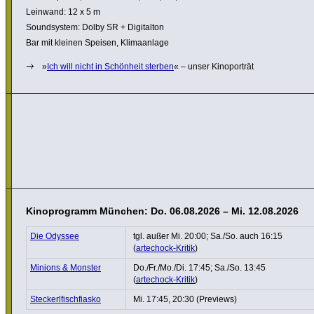
Leinwand: 12 x 5 m
Sound­system: Dolby SR + Digi­talton
Bar mit kleinen Speisen, Klima­an­lage
»
Ich will nicht in Schönheit sterben
« – unser Kino­por­trät
Kinoprogramm München: Do. 06.08.2026 – Mi. 12.08.2026
Die Odyssee
tgl. außer Mi. 20:00; Sa./So. auch 16:15
(
artechock-Kritik
)
Minions & Monster
Do./Fr./Mo./Di. 17:45; Sa./So. 13:45
(
artechock-Kritik
)
Steckerl­fisch­fi­asko
Mi. 17:45, 20:30 (Previews)