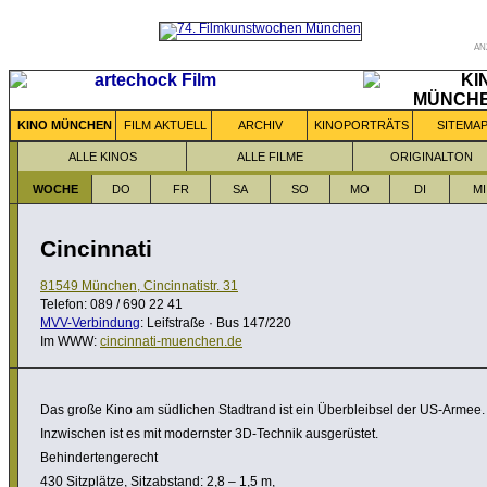
AN
KINO MÜNCHEN
FILM AKTUELL
ARCHIV
KINOPORTRÄTS
SITEMA
ALLE KINOS
ALLE FILME
ORIGINALTON
WOCHE
DO
FR
SA
SO
MO
DI
MI
Cincinnati
81549 München, Cincinnatistr. 31
Telefon: 089 / 690 22 41
MVV-Verbindung
: Leifstraße · Bus 147/220
Im WWW:
cincinnati-muenchen.de
Das große Kino am südlichen Stadtrand ist ein Über­bleibsel der US-Armee.
Inzwi­schen ist es mit modernster 3D-Technik ausgerüstet.
Behin­der­ten­ge­recht
430 Sitz­plätze, Sitz­ab­stand: 2,8 – 1,5 m,