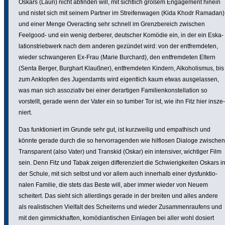
Oskars (Lauri) nicht abfinden will, mit sichtlich großem Enga­ge­ment hinein
und nistet sich mit seinem Partner im Strei­fen­wagen (Kida Khodr Ramadan)
und einer Menge Over­ac­ting sehr schnell im Grenz­be­reich zwischen
Feelgood- und ein wenig derberer, deutscher Komödie ein, in der ein Eska­
la­ti­ons­trieb­werk nach dem anderen gezündet wird: von der entfrem­deten,
wieder schwan­geren Ex-Frau (Marie Burchard), den entfrem­deten Eltern
(Senta Berger, Burghart Klaußner), entfrem­deten Kindern, Alko­ho­lismus, bis
zum Anklopfen des Jugend­amts wird eigent­lich kaum etwas ausge­lassen,
was man sich asso­ziativ bei einer derar­tigen Fami­li­en­kon­stel­la­tion so
vorstellt, gerade wenn der Vater ein so tumber Tor ist, wie ihn Fitz hier insze­
niert.
Das funk­tio­niert im Grunde sehr gut, ist kurz­weilig und empa­thisch und
könnte gerade durch die so hervor­ra­genden wie hilflosen Dialoge zwischen
Trans­pa­rent (also Vater) und Transkid (Oskar) ein inten­siver, wichtiger Film
sein. Denn Fitz und Tabak zeigen diffe­ren­ziert die Schwie­rig­keiten Oskars i
der Schule, mit sich selbst und vor allem auch innerhalb einer dysfunk­tio­
nalen Familie, die stets das Beste will, aber immer wieder von Neuem
scheitert. Das sieht sich aller­dings gerade in der breiten und alles andere
als realis­ti­schen Vielfalt des Schei­terns und wieder Zusam­men­rau­fens und
mit den gimmick­haften, komö­di­an­ti­schen Einlagen bei aller wohl dosiert