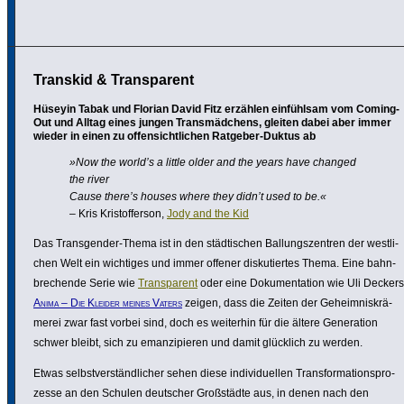
Transkid & Transparent
Hüseyin Tabak und Florian David Fitz erzählen einfühlsam vom Coming-
Out und Alltag eines jungen Transmädchens, gleiten dabei aber immer
wieder in einen zu offensichtlichen Ratgeber-Duktus ab
»Now the world’s a little older and the years have changed
the river
Cause there’s houses where they didn’t used to be.«
– Kris Kristoff­erson,
Jody and the Kid
Das Trans­gender-Thema ist in den städ­ti­schen Ballungs­zen­tren der west­li­
chen Welt ein wichtiges und immer offener disku­tiertes Thema. Eine bahn­
bre­chende Serie wie
Trans­pa­rent
oder eine Doku­men­ta­tion wie Uli Deckers
Anima – Die Kleider meines Vaters
zeigen, dass die Zeiten der Geheim­nis­krä­
merei zwar fast vorbei sind, doch es weiterhin für die ältere Genera­tion
schwer bleibt, sich zu eman­zi­pieren und damit glücklich zu werden.
Etwas selbst­ver­ständ­li­cher sehen diese indi­vi­du­ellen Trans­for­ma­ti­ons­pro­
zesse an den Schulen deutscher Großs­tädte aus, in denen nach den