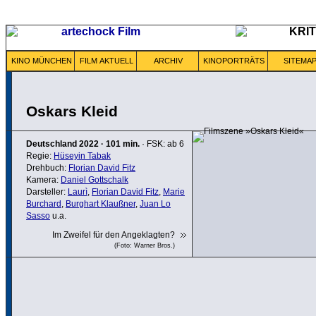
KINO MÜNCHEN
FILM AKTUELL
ARCHIV
KINOPORTRÄTS
SITEMA
Oskars Kleid
Deutschland
2022
·
101 min.
· FSK: ab 6
Regie:
Hüseyin Tabak
Drehbuch:
Florian David Fitz
Kamera:
Daniel Gottschalk
Darsteller:
Laurì
,
Florian David Fitz
,
Marie
Burchard
,
Burghart Klaußner
,
Juan Lo
Sasso
u.a.
Im Zweifel für den Angeklagten?
(Foto: Warner Bros.)