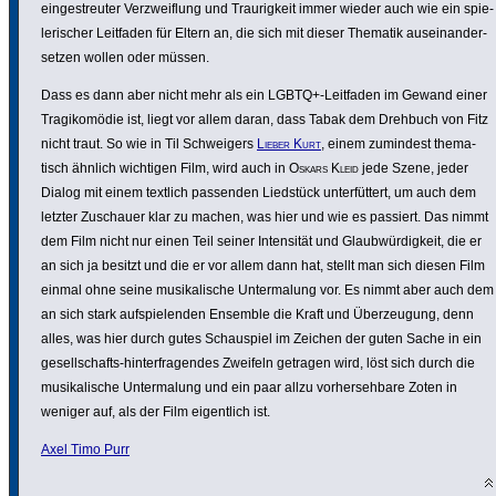
einge­streuter Verzweif­lung und Trau­rig­keit immer wieder auch wie ein spie­
le­ri­scher Leitfaden für Eltern an, die sich mit dieser Thematik ausein­an­der­
setzen wollen oder müssen.
Dass es dann aber nicht mehr als ein LGBTQ+-Leitfaden im Gewand einer
Tragi­komödie ist, liegt vor allem daran, dass Tabak dem Drehbuch von Fitz
nicht traut. So wie in Til Schwei­gers
Lieber Kurt
, einem zumindest thema­
tisch ähnlich wichtigen Film, wird auch in
Oskars Kleid
jede Szene, jeder
Dialog mit einem textlich passenden Liedstück unter­füt­tert, um auch dem
letzter Zuschauer klar zu machen, was hier und wie es passiert. Das nimmt
dem Film nicht nur einen Teil seiner Inten­sität und Glaub­wür­dig­keit, die er
an sich ja besitzt und die er vor allem dann hat, stellt man sich diesen Film
einmal ohne seine musi­ka­li­sche Unter­ma­lung vor. Es nimmt aber auch dem
an sich stark aufspie­lenden Ensemble die Kraft und Über­zeu­gung, denn
alles, was hier durch gutes Schau­spiel im Zeichen der guten Sache in ein
gesell­schafts-hinter­fra­gendes Zweifeln getragen wird, löst sich durch die
musi­ka­li­sche Unter­ma­lung und ein paar allzu vorher­seh­bare Zoten in
weniger auf, als der Film eigent­lich ist.
Axel Timo Purr