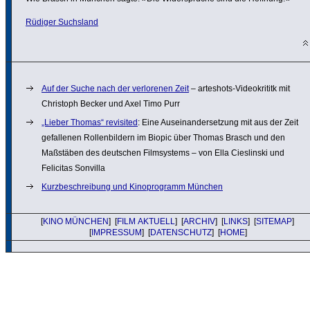
Rüdiger Suchsland
Auf der Suche nach der verlo­renen Zeit
– arteshots-Video­kri­titk mit
Christoph Becker und Axel Timo Purr
„Lieber Thomas“ revisited
: Eine Ausein­an­der­set­zung mit aus der Zeit
gefal­lenen Rollen­bil­dern im Biopic über Thomas Brasch und den
Maßstäben des deutschen Film­sys­tems – von Ella Cies­linski und
Felicitas Sonvilla
Kurzbeschreibung und Kinoprogramm München
[
KINO MÜNCHEN
] [
FILM AKTUELL
] [
ARCHIV
] [
LINKS
] [
SITEMAP
]
[
IMPRESSUM
] [
DATENSCHUTZ
] [
HOME
]