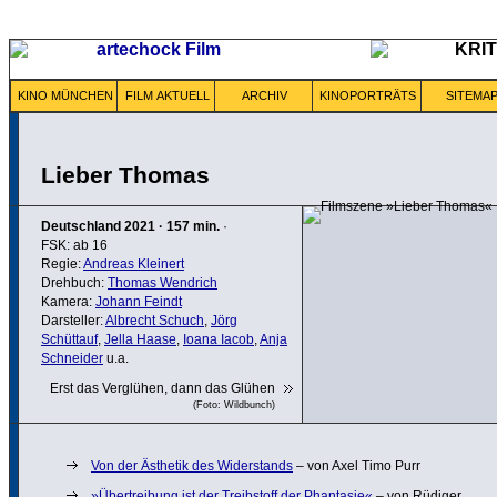
KINO MÜNCHEN
FILM AKTUELL
ARCHIV
KINOPORTRÄTS
SITEMA
Lieber Thomas
Deutschland
2021
·
157 min.
·
FSK: ab 16
Regie:
Andreas Kleinert
Drehbuch:
Thomas Wendrich
Kamera:
Johann Feindt
Darsteller:
Albrecht Schuch
,
Jörg
Schüttauf
,
Jella Haase
,
Ioana Iacob
,
Anja
Schneider
u.a.
Erst das Verglühen, dann das Glühen
(Foto: Wildbunch)
Von der Ästhetik des Widerstands
– von Axel Timo Purr
»Übertreibung ist der Treibstoff der Phantasie«
– von Rüdiger