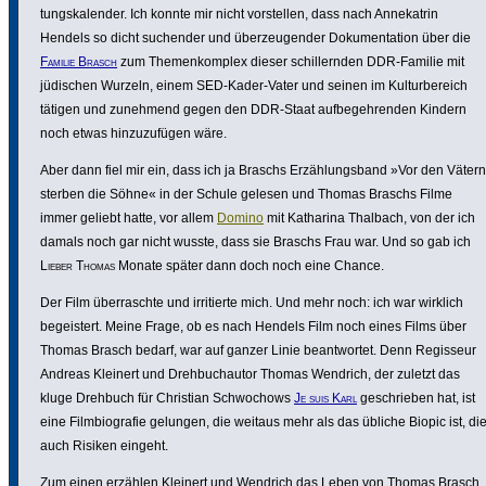
tungs­ka­lender. Ich konnte mir nicht vorstellen, dass nach Anne­katrin
Hendels so dicht suchender und über­zeu­gender Doku­men­ta­tion über die
Familie Brasch
zum Themen­kom­plex dieser schil­lernden DDR-Familie mit
jüdischen Wurzeln, einem SED-Kader-Vater und seinen im Kultur­be­reich
tätigen und zunehmend gegen den DDR-Staat aufbe­geh­renden Kindern
noch etwas hinzu­zu­fügen wäre.
Aber dann fiel mir ein, dass ich ja Braschs Erzäh­lungs­band »Vor den Vätern
sterben die Söhne« in der Schule gelesen und Thomas Braschs Filme
immer geliebt hatte, vor allem
Domino
mit Katharina Thalbach, von der ich
damals noch gar nicht wusste, dass sie Braschs Frau war. Und so gab ich
Lieber Thomas
Monate später dann doch noch eine Chance.
Der Film über­raschte und irri­tierte mich. Und mehr noch: ich war wirklich
begeis­tert. Meine Frage, ob es nach Hendels Film noch eines Films über
Thomas Brasch bedarf, war auf ganzer Linie beant­wortet. Denn Regisseur
Andreas Kleinert und Dreh­buch­autor Thomas Wendrich, der zuletzt das
kluge Drehbuch für Christian Schwo­chows
Je suis Karl
geschrieben hat, ist
eine Film­bio­grafie gelungen, die weitaus mehr als das übliche Biopic ist, di
auch Risiken eingeht.
Zum einen erzählen Kleinert und Wendrich das Leben von Thomas Brasch