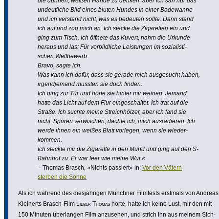
die dünnen, weißen Hände zu denken, aber ich sah nur das
undeut­liche Bild eines bluten Hundes in einer Badewanne
und ich verstand nicht, was es bedeuten sollte. Dann stand
ich auf und zog mich an. Ich stecke die Ziga­retten ein und
ging zum Tisch. Ich öffnete das Kuvert, nahm die Urkunde
heraus und las: Für vorbild­liche Leis­tungen im sozia­lis­ti­
schen Wett­be­werb.
Bravo, sagte ich.
Was kann ich dafür, dass sie gerade mich ausge­sucht haben,
irgend­je­mand mussten sie doch finden.
Ich ging zur Tür und hörte sie hinter mir weinen. Jemand
hatte das Licht auf dem Flur einge­schaltet. Ich trat auf die
Straße. Ich suchte meine Streich­hölzer, aber ich fand sie
nicht. Spuren verwi­schen, dachte ich, mich ausra­dieren. Ich
werde ihnen ein weißes Blatt vorlegen, wenn sie wieder­
kommen.
Ich steckte mir die Zigarette in den Mund und ging auf den S-
Bahnhof zu. Er war leer wie meine Wut.«
– Thomas Brasch, »Nichts passiert« in:
Vor den Vätern
sterben die Söhne
Als ich während des dies­jäh­rigen Münchner Filmfests erstmals von Andreas
Kleinerts Brasch-Film
Lieber Thomas
hörte, hatte ich keine Lust, mir den mit
150 Minuten über­langen Film anzusehen, und strich ihn aus meinem Sich­