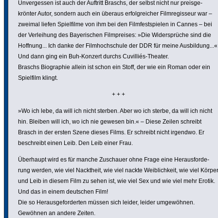
Unver­gessen ist auch der Auftritt Braschs, der selbst nicht nur preis­ge­
krönter Autor, sondern auch ein überaus erfolg­rei­cher Film­re­gis­seur war –
zweimal liefen Spiel­filme von ihm bei den Film­fest­spielen in Cannes – bei
der Verlei­hung des Baye­ri­schen Film­preises: »Die Wider­sprüche sind die
Hoffnung... Ich danke der Film­hoch­schule der DDR für meine Ausbil­dung...«
Und dann ging ein Buh-Konzert durchs Cuvilliés-Theater.
Braschs Biogra­phie allein ist schon ein Stoff, der wie ein Roman oder ein
Spielfilm klingt.
+ + +
»Wo ich lebe, da will ich nicht sterben. Aber wo ich sterbe, da will ich nicht
hin. Bleiben will ich, wo ich nie gewesen bin.« – Diese Zeilen schreibt
Brasch in der ersten Szene dieses Films. Er schreibt nicht irgendwo. Er
beschreibt einen Leib. Den Leib einer Frau.
Überhaupt wird es für manche Zuschauer ohne Frage eine Heraus­for­de­
rung werden, wie viel Nacktheit, wie viel nackte Weib­lich­keit, wie viel Körpe
und Leib in diesem Film zu sehen ist, wie viel Sex und wie viel mehr Erotik.
Und das in einem deutschen Film!
Die so Heraus­ge­for­derten müssen sich leider, leider umge­wöhnen.
Gewöhnen an andere Zeiten.