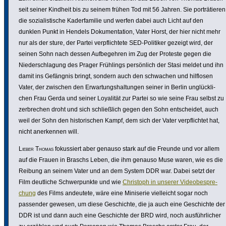
seit seiner Kindheit bis zu seinem frühen Tod mit 56 Jahren. Sie porträ­tieren
die sozia­lis­ti­sche Kader­fa­milie und werfen dabei auch Licht auf den
dunklen Punkt in Hendels Doku­men­ta­tion, Vater Horst, der hier nicht mehr
nur als der sture, der Partei verpflich­tete SED-Politiker gezeigt wird, der
seinen Sohn nach dessen Aufbe­gehren im Zug der Proteste gegen die
Nieder­schla­gung des Prager Frühlings persön­lich der Stasi meldet und ihn
damit ins Gefängnis bringt, sondern auch den schwachen und hilflosen
Vater, der zwischen den Erwar­tungs­hal­tungen seiner in Berlin unglück­li­
chen Frau Gerda und seiner Loyalität zur Partei so wie seine Frau selbst zu
zerbre­chen droht und sich schließ­lich gegen den Sohn entscheidet, auch
weil der Sohn den histo­ri­schen Kampf, dem sich der Vater verpflichtet hat,
nicht aner­kennen will.
Lieber Thomas
fokus­siert aber genauso stark auf die Freunde und vor allem
auf die Frauen in Braschs Leben, die ihm genauso Muse waren, wie es die
Reibung an seinem Vater und an dem System DDR war. Dabei setzt der
Film deutliche Schwer­punkte und wie
Christoph in unserer Videobe­spre­
chung
des Films andeutete, wäre eine Miniserie viel­leicht sogar noch
passender gewesen, um diese Geschichte, die ja auch eine Geschichte der
DDR ist und dann auch eine Geschichte der BRD wird, noch ausführ­li­cher