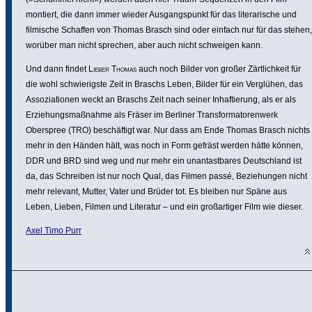
montiert, die dann immer wieder Ausgangs­punkt für das lite­ra­ri­sche und
filmische Schaffen von Thomas Brasch sind oder einfach nur für das stehen,
worüber man nicht sprechen, aber auch nicht schweigen kann.
Und dann findet
Lieber Thomas
auch noch Bilder von großer Zärt­lich­keit für
die wohl schwie­rigste Zeit in Braschs Leben, Bilder für ein Verglühen, das
Asso­zia­tionen weckt an Braschs Zeit nach seiner Inhaf­tie­rung, als er als
Erzie­hungs­maß­nahme als Fräser im Berliner Trans­for­ma­to­ren­werk
Oberspree (TRO) beschäf­tigt war. Nur dass am Ende Thomas Brasch nichts
mehr in den Händen hält, was noch in Form gefräst werden hätte können,
DDR und BRD sind weg und nur mehr ein unan­tast­bares Deutsch­land ist
da, das Schreiben ist nur noch Qual, das Filmen passé, Bezie­hungen nicht
mehr relevant, Mutter, Vater und Brüder tot. Es bleiben nur Späne aus
Leben, Lieben, Filmen und Literatur – und ein großar­tiger Film wie dieser.
Axel Timo Purr