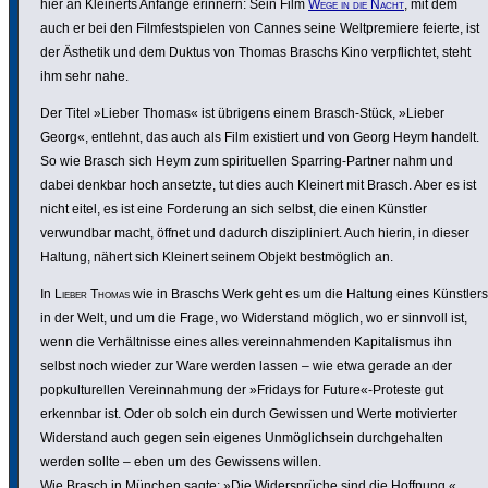
hier an Kleinerts Anfänge erinnern: Sein Film
Wege in die Nacht
, mit dem
auch er bei den Film­fest­spielen von Cannes seine Welt­pre­miere feierte, ist
der Ästhetik und dem Duktus von Thomas Braschs Kino verpflichtet, steht
ihm sehr nahe.
Der Titel »Lieber Thomas« ist übrigens einem Brasch-Stück, »Lieber
Georg«, entlehnt, das auch als Film existiert und von Georg Heym handelt.
So wie Brasch sich Heym zum spiri­tu­ellen Sparring-Partner nahm und
dabei denkbar hoch ansetzte, tut dies auch Kleinert mit Brasch. Aber es ist
nicht eitel, es ist eine Forderung an sich selbst, die einen Künstler
verwundbar macht, öffnet und dadurch diszi­pli­niert. Auch hierin, in dieser
Haltung, nähert sich Kleinert seinem Objekt best­mö­g­lich an.
In
Lieber Thomas
wie in Braschs Werk geht es um die Haltung eines Künstlers
in der Welt, und um die Frage, wo Wider­stand möglich, wo er sinnvoll ist,
wenn die Verhält­nisse eines alles verein­nah­menden Kapi­ta­lismus ihn
selbst noch wieder zur Ware werden lassen – wie etwa gerade an der
popkul­tu­rellen Verein­nah­mung der »Fridays for Future«-Proteste gut
erkennbar ist. Oder ob solch ein durch Gewissen und Werte moti­vierter
Wider­stand auch gegen sein eigenes Unmö­g­lich­sein durch­ge­halten
werden sollte – eben um des Gewissens willen.
Wie Brasch in München sagte: »Die Wider­sprüche sind die Hoffnung.«