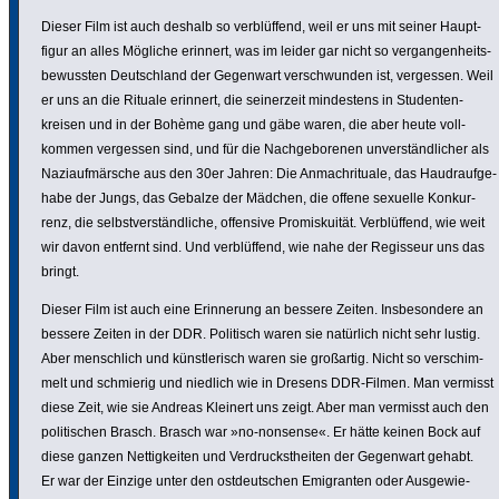
Dieser Film ist auch deshalb so verblüf­fend, weil er uns mit seiner Haupt­
figur an alles Mögliche erinnert, was im leider gar nicht so vergan­gen­heits­
be­wussten Deutsch­land der Gegenwart verschwunden ist, vergessen. Weil
er uns an die Rituale erinnert, die seiner­zeit mindes­tens in Studen­ten­
kreisen und in der Bohème gang und gäbe waren, die aber heute voll­
kommen vergessen sind, und für die Nach­ge­bo­renen unver­ständ­li­cher als
Nazi­auf­mär­sche aus den 30er Jahren: Die Anmach­ri­tuale, das Haudrauf­ge­
habe der Jungs, das Gebalze der Mädchen, die offene sexuelle Konkur­
renz, die selbst­ver­ständ­liche, offensive Promis­kuität. Verblüf­fend, wie weit
wir davon entfernt sind. Und verblüf­fend, wie nahe der Regisseur uns das
bringt.
Dieser Film ist auch eine Erin­ne­rung an bessere Zeiten. Insbe­son­dere an
bessere Zeiten in der DDR. Politisch waren sie natürlich nicht sehr lustig.
Aber mensch­lich und künst­le­risch waren sie großartig. Nicht so verschim­
melt und schmierig und niedlich wie in Dresens DDR-Filmen. Man vermisst
diese Zeit, wie sie Andreas Kleinert uns zeigt. Aber man vermisst auch den
poli­ti­schen Brasch. Brasch war »no-nonsense«. Er hätte keinen Bock auf
diese ganzen Nettig­keiten und Verdruckstheiten der Gegenwart gehabt.
Er war der Einzige unter den ostdeut­schen Emigranten oder Ausge­wie­