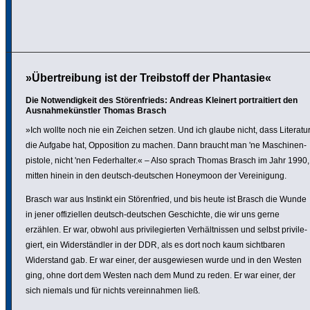
»Übertreibung ist der Treibstoff der Phantasie«
Die Notwendigkeit des Störenfrieds: Andreas Kleinert portraitiert den
Ausnahmekünstler Thomas Brasch
»Ich wollte noch nie ein Zeichen setzen. Und ich glaube nicht, dass Literatu
die Aufgabe hat, Oppo­si­tion zu machen. Dann braucht man 'ne Maschi­nen­
pis­tole, nicht 'nen Feder­halter.« – Also sprach Thomas Brasch im Jahr 1990,
mitten hinein in den deutsch-deutschen Honeymoon der Verei­ni­gung.
Brasch war aus Instinkt ein Stören­fried, und bis heute ist Brasch die Wunde
in jener offi­zi­ellen deutsch-deutschen Geschichte, die wir uns gerne
erzählen. Er war, obwohl aus privi­le­gierten Verhält­nissen und selbst privi­le­
giert, ein Wider­ständler in der DDR, als es dort noch kaum sicht­baren
Wider­stand gab. Er war einer, der ausge­wiesen wurde und in den Westen
ging, ohne dort dem Westen nach dem Mund zu reden. Er war einer, der
sich niemals und für nichts verein­nahmen ließ.