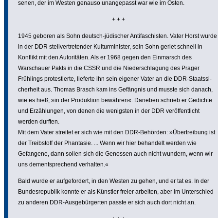
senen, der im Westen genauso unan­ge­passt war wie im Osten.
+ + +
1945 geboren als Sohn deutsch-jüdischer Anti­fa­schisten. Vater Horst wurde
in der DDR stell­ver­tre­tender Kultur­mi­nister, sein Sohn geriet schnell in
Konflikt mit den Auto­ri­täten. Als er 1968 gegen den Einmarsch des
Warschauer Pakts in die CSSR und die Nieder­schla­gung des Prager
Frühlings protes­tierte, lieferte ihn sein eigener Vater an die DDR-Staats­si­
cher­heit aus. Thomas Brasch kam ins Gefängnis und musste sich danach,
wie es hieß, »in der Produk­tion bewähren«. Daneben schrieb er Gedichte
und Erzäh­lungen, von denen die wenigsten in der DDR veröf­fent­licht
werden durften.
Mit dem Vater streitet er sich wie mit den DDR-Behörden: »Über­trei­bung ist
der Treib­stoff der Phantasie. ... Wenn wir hier behandelt werden wie
Gefangene, dann sollen sich die Genossen auch nicht wundern, wenn wir
uns dementspre­chend verhalten.«
Bald wurde er aufge­for­dert, in den Westen zu gehen, und er tat es. In der
Bundes­re­pu­blik konnte er als Künstler freier arbeiten, aber im Unter­schied
zu anderen DDR-Ausge­bür­gerten passte er sich auch dort nicht an.