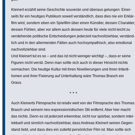
Kleinert erzählt seine Geschichte souverän und überaus gelungen: Einer­
seits für ein heutiges Publikum soweit verständ­lich, dass dies nie ein Erklär­
film wird, sondern eben ein Spielfilm über einen Künstler, dessen Charakter,
dessen Fühlen, aber vor allem auch dessen heute für viele nicht leicht zu
verste­hende poli­ti­sche Entschei­dungen jederzeit nach­voll­ziehbar, verständ­
lich und in den aller­meisten Fällen auch hoch­sym­pa­thisch, also emotional
nach­voll­ziehbar sind.
Und Kleinert tut es so – und das ist nicht weniger wichtig! –, dass er seine
Figuren nicht verrät. Denn man sollte sich auch in dieser Hinsicht nichts
vormachen: Die heutige Kultur mit ihren Nivel­lie­rungen und ihren Infan­ti­
lismen und ihrer Fixierung auf Unter­hal­tung wäre Thomas Brasch ein
Graus.
+ + +
Auch Kleinerts Film­sprache ist relativ weit von der Film­sprache des Thomas
Brasch und seinem neo-expres­sio­nis­ti­schen Stil entfernt. Aber hier macht
das nichts. Denn es ist jederzeit erkennbar, nicht nur spürbar, sondern intel­
lek­tuell und sinnlich nach­voll­ziehbar, dass Andreas Kleinert seinen Gegen­
stand liebt, und dass dies ein zutiefst persön­li­cher Film ist. Man sollte sich