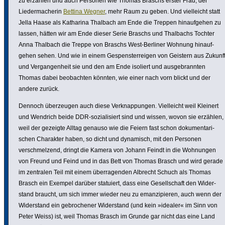
zu erzählen und auch Personen wie Thomas Braschs erster Frau, der
Lieder­ma­cherin
Bettina Wegner
, mehr Raum zu geben. Und viel­leicht statt
Jella Haase als Katharina Thalbach am Ende die Treppen hinauf­gehen zu
lassen, hätten wir am Ende dieser Serie Braschs und Thalbachs Tochter
Anna Thalbach die Treppe von Braschs West-Berliner Wohnung hinauf­
gehen sehen. Und wie in einem Gespens­ter­reigen von Geistern aus Zukunf
und Vergan­gen­heit sie und den am Ende isoliert und ausge­brannten
Thomas dabei beob­achten könnten, wie einer nach vorn blickt und der
andere zurück.
Dennoch über­zeugen auch diese Verknap­pungen. Viel­leicht weil Kleinert
und Wendrich beide DDR-sozia­li­siert sind und wissen, wovon sie erzählen,
weil der gezeigte Alltag genauso wie die Feiern fast schon doku­men­ta­ri­
schen Charakter haben, so dicht und dynamisch, mit den Personen
verschmel­zend, dringt die Kamera von Johann Feindt in die Wohnungen
von Freund und Feind und in das Bett von Thomas Brasch und wird gerade
im zentralen Teil mit einem über­ra­genden Albrecht Schuch als Thomas
Brasch ein Exempel darüber statuiert, dass eine Gesell­schaft den Wider­
stand braucht, um sich immer wieder neu zu eman­zi­pieren, auch wenn der
Wider­stand ein gebro­chener Wider­stand (und kein »idealer« im Sinn von
Peter Weiss) ist, weil Thomas Brasch im Grunde gar nicht das eine Land