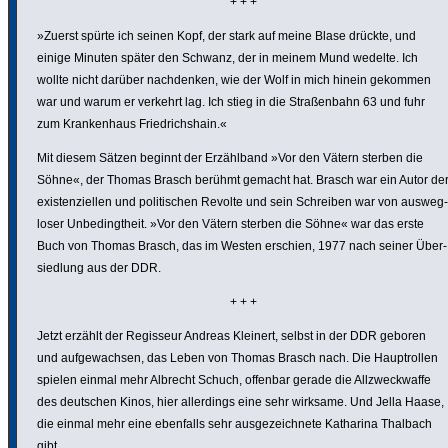
+ + +
»Zuerst spürte ich seinen Kopf, der stark auf meine Blase drückte, und
einige Minuten später den Schwanz, der in meinem Mund wedelte. Ich
wollte nicht darüber nach­denken, wie der Wolf in mich hinein gekommen
war und warum er verkehrt lag. Ich stieg in die Straßen­bahn 63 und fuhr
zum Kran­ken­haus Fried­richs­hain.«
Mit diesem Sätzen beginnt der Erzähl­band »Vor den Vätern sterben die
Söhne«, der Thomas Brasch berühmt gemacht hat. Brasch war ein Autor de
exis­ten­zi­ellen und poli­ti­schen Revolte und sein Schreiben war von ausweg­
loser Unbe­dingt­heit. »Vor den Vätern sterben die Söhne« war das erste
Buch von Thomas Brasch, das im Westen erschien, 1977 nach seiner Über­
sied­lung aus der DDR.
+ + +
Jetzt erzählt der Regisseur Andreas Kleinert, selbst in der DDR geboren
und aufge­wachsen, das Leben von Thomas Brasch nach. Die Haupt­rollen
spielen einmal mehr Albrecht Schuch, offenbar gerade die Allzweck­waffe
des deutschen Kinos, hier aller­dings eine sehr wirksame. Und Jella Haase,
die einmal mehr eine ebenfalls sehr ausge­zeich­nete Katharina Thalbach
gibt.