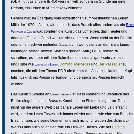
(DDR) für das andere (BRD) verraten will, sondern im Grunde nur eine
Reform, ein Leben in »Ehrlich­keit« wünscht.
Gerade hier, im Übergang vom ostdeut­schen zum west­deut­schen Leben,
Mitte der 1970er Jahre, wird deutlich, dass Brasch alles andere als ein
Rebe
Without a Cause
war, sondern die Kunst, das Schreiben, das Theater und
dann der Film der Grund war, um sich zu reiben. Wenn nicht an der Familie
oder einem schwer mutierten Staat, dann wenigs­tens an den Erwar­tungs­
hal­tungen seiner Umwelt. Statt den großen (Anti-) DDR-Roman zu
schreiben, es lieber mit dem Schreiben erst einmal ganz sein zu lassen,
und Filme wie
Engel aus Eisen
,
Domino
,
Mercedes
und
Der Passagier
zu
machen, die mit dem Thema DDR nicht einmal in Ansätzen flanierten, Kapi­
ta­lis­mus­kritik mit Poesie verbanden und dennoch mit Preisen bedacht
wurden.
Das wirklich Schöne an
Lieber Thomas
ist, dass Kleinert und Wendrich das
Risiko eingehen, auch Braschs Kunst in ihren Film zu inte­grieren. Dass
nicht nur die äußere Welt, das banale Leben um Liebe und Leid erzählt
wird, sondern
Lieber Thomas
sich immer wieder anhört, wie eine von Braschs
Erzäh­lungen, wie seine Dramen, und sich nicht nur wegen des Schwarz-
Weiss-Films auch so ansieht wie ein Film von Brasch. Wie bei
Domino
(»Schummel nicht«) werden auch hier Traum-Sequenzen in den Film