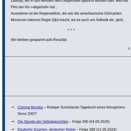
Datings, wo in fünf Minuten dem Gegenüber gepitcht werden darf, welcher
Film sie/ ihn »abgeholt« hat…
Ausnahme ist die Regie­sek­tion, die wie die ameri­ka­ni­sche DGA jeden
Monat ein internes Regie Q&A macht, wo es auch um Ästhetik etc. geht…
+ + +
Wir bleiben gespannt aufs Resultat.
Cinema Moralia
– Rüdiger Suchs­lands Tagebuch eines Kino­ge­hers.
Since 2007!
Die Stunde der Selbst­ge­rechten
– Folge 390 (04.06.2026)
Deutsche Dogmen, deutscher Nebel
– Folge 388 (21.05.2026)