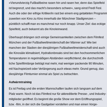
»Vier­und­vierzig Fußball­beine rasen hin und rasen her, denn das Spielfeld
ist begrenzt, und das macht’s besonders schwer«, sang einst Fredl Fesl.
Auch die oder der eifrige Kritiker/in rast bei einem eng getak­teten Program
zuweilen von Kino zu Kino innerhalb der Münchner Stadt­grenzen –
pünktlich schafft man es manchmal nur noch knapp. Unser Ziel: das eckige
Spielfeld, auch bekannt als die Kino­lein­wand.
Überhaupt drängen sich einige Gemein­sam­keiten zwischen dem Filmfest
München und der Fußball­welt­meis­ter­schaft der Männer auf: Wie bei
manchen der Stadien der dies­jäh­rigen Fußball­welt­meis­ter­schaft sind auch
die Kinosäle klima­ti­siert, Hydra­ti­onbreaks sind bei den hoch­som­mer­li­chen
Tempe­ra­turen in regel­mäßigen Abständen verpflich­tend; die durch­schnitt­
liche Spiel­film­länge beträgt mal mehr, mal weniger packende 90 Minuten,
mit Nach­spiel­zeit oder Verlän­ge­rung auch etwas mehr. Grund genug, das
dies­jäh­rige Film­tur­nier einmal als Spiel zu betrachten.
Aufwärm­trai­ning
Es ist Freitag und die ersten Mann­schaften laufen sich langsam auf dem
Platz warm. Noch ist das Filmfest nur für akkre­di­tierte Presse-, und Indus­try­
mit­glieder geöffnet. Es beginnt die große Show vor dem Eröff­nungs­spiel,
bzw. -film, in der sich die Gastgeber vorstellen und man einen Vorge­