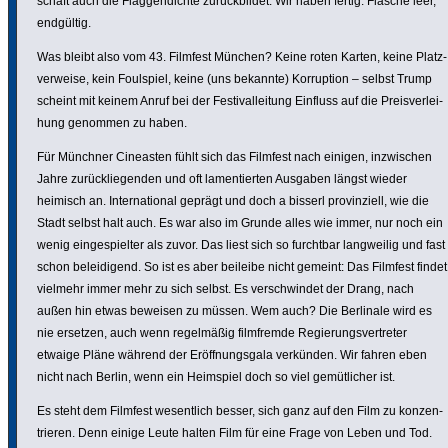
schaft auch die Flag­gen­dichte zurück­bildet. Wir haben fertig. Flasche leer,
endgültig.
Was bleibt also vom 43. Filmfest München? Keine roten Karten, keine Platz­
ver­weise, kein Foulspiel, keine (uns bekannte) Korrup­tion – selbst Trump
scheint mit keinem Anruf bei der Festi­val­lei­tung Einfluss auf die Preis­ver­lei­
hung genommen zu haben.
Für Münchner Cineasten fühlt sich das Filmfest nach einigen, inzwi­schen
Jahre zurück­lie­genden und oft lamen­tierten Ausgaben längst wieder
heimisch an. Inter­na­tional geprägt und doch a bisserl provin­ziell, wie die
Stadt selbst halt auch. Es war also im Grunde alles wie immer, nur noch ein
wenig einge­spielter als zuvor. Das liest sich so furchtbar lang­weilig und fast
schon belei­di­gend. So ist es aber beileibe nicht gemeint: Das Filmfest findet
vielmehr immer mehr zu sich selbst. Es verschwindet der Drang, nach
außen hin etwas beweisen zu müssen. Wem auch? Die Berlinale wird es
nie ersetzen, auch wenn regel­mäßig film­fremde Regie­rungs­ver­treter
etwaige Pläne während der Eröff­nungs­gala verkünden. Wir fahren eben
nicht nach Berlin, wenn ein Heimspiel doch so viel gemüt­li­cher ist.
Es steht dem Filmfest wesent­lich besser, sich ganz auf den Film zu konzen­
trieren. Denn einige Leute halten Film für eine Frage von Leben und Tod.