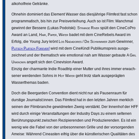
alko­hol­freie Getränke.
Ohnehin dominiert das Element Wasser das dies­jäh­rige Filmfest fast schon
program­ma­tisch, bis hin zur Preis­ver­lei­hung. Auch so ist Film: Manchmal
gewinnt der Bessere (Lukas Podolski):
Strange River
spült den CineCoPro
Award an Land,
Hair, Paper, Water
badet mit dem CineRe­bels Award im
Erfolg, die Young Jury krönt
Los Nadadores / Die Schwimmer
zum Gewinner,
Plitsch Platsch Forever!
wird mit dem CineKindl Publi­kums­preis ausge­
zeichnet und der thema­tisch wie emotional nah am Wasser gebaute
A Girl
Unknown
angelt sich den Cine­vi­sion Award.
Einzig der charmante Indie Roadtrip einer Mutter und ihres immer erwach­
sener werdenden Sohns in
Hot Water
geht trotz stark ausge­prägten
Wasser­themas baden.
Doch die Beer­garden Conven­tion dient nicht nur als Pausen­raum für
durstige Jour­na­list:innen. Das Filmfest hat in den letzten Jahren merklich
seinen der Film­branche gewid­meten Zweig verstärkt. Der Innenhof der HFF
wird durch einige Veran­stal­tungen der Industry Days zu einem seltenen
Berüh­rungs­punkt zwischen Rezi­pie­renden und Produ­zie­renden. Es ist ein
wenig wie die Fabel von der unbe­son­nenen Grille und der vorsor­genden
Ameise: Während Cineasten eifrig über die künst­le­ri­schen Quali­täten des