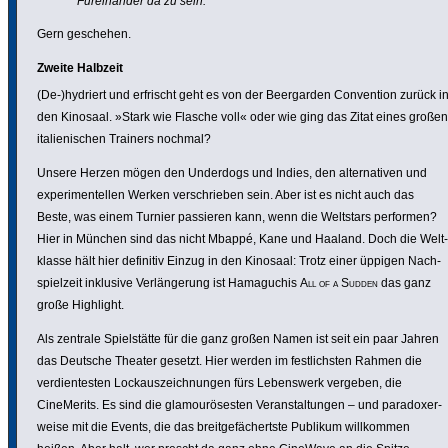
Fürein­ander da zu sein.
Gern geschehen.
Zweite Halbzeit
(De-)hydriert und erfrischt geht es von der Beer­garden Conven­tion zurück i
den Kinosaal. »Stark wie Flasche voll« oder wie ging das Zitat eines großen
italie­ni­schen Trainers nochmal?
Unsere Herzen mögen den Underdogs und Indies, den alter­na­tiven und
expe­ri­men­tellen Werken verschrieben sein. Aber ist es nicht auch das
Beste, was einem Turnier passieren kann, wenn die Weltstars performen?
Hier in München sind das nicht Mbappé, Kane und Haaland. Doch die Welt­
klasse hält hier definitiv Einzug in den Kinosaal: Trotz einer üppigen Nach­
spiel­zeit inklusive Verlän­ge­rung ist Hama­guchis
All of a Sudden
das ganz
große Highlight.
Als zentrale Spielstätte für die ganz großen Namen ist seit ein paar Jahren
das Deutsche Theater gesetzt. Hier werden im fest­lichsten Rahmen die
verdien­testen Lock­aus­zeich­nungen fürs Lebens­werk vergeben, die
CineMe­rits. Es sind die glamourö­sesten Veran­stal­tungen – und para­do­xer­
weise mit die Events, die das breit­ge­fächertste Publikum will­kommen