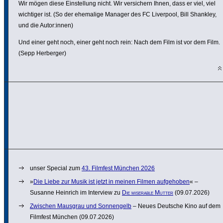
Wir mögen diese Einstel­lung nicht. Wir versi­chern Ihnen, dass er viel, viel
wichtiger ist. (So der ehemalige Manager des FC Liverpool, Bill Shankley,
und die Autor:innen)
Und einer geht noch, einer geht noch rein: Nach dem Film ist vor dem Film.
(Sepp Herberger)
unser Special zum
43. Filmfest München 2026
»
Die Liebe zur Musik ist jetzt in meinen Filmen aufge­hoben
« –
Susanne Heinrich im Interview zu
Die miserable Mutter
(09.07.2026)
Zwischen Mausgrau und Sonnen­gelb
– Neues Deutsche Kino auf dem
Filmfest München (09.07.2026)