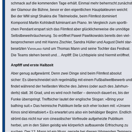
schmack auf die kommenden Tage erhält. Einmal mehr beherrscht zunächst
der Glamour die Bühne, bevor er den eigent­li­chen Haupt­ak­teuren weicht:
Bei der WM singt Shakira die Titel­me­lodie, beim Filmfest dominiert
Komponist Martin Kohlstedt fulminant am Piano. Im Vergleich zum sport­li­
chen Pendant erspart sich das Filmfest aber glück­li­cher­weise die unnötige
Selbst­be­weih­räu­che­rung. So eröffnet Paweł Pawli­kow­skis bereits den viel­
be­spro­chenen und mit Hanns Zischler, Sandra Hüller und August Diehl star­
be­setzten
Vaterland
rund um Thomas Mann und seine Tochter das Festival.
Die Teams stehen bereit und… Anpfiff: Die Licht­spiele sind hiermit eröffnet.
Anpfiff und erste Halbzeit
Aber genug aufge­wärmt. Denn zwei Dinge sind beim Filmfest absolut
sicher: Es über­schneidet sich regel­mäßig mit einem Fußball­wett­be­werb und
findet während der heißesten Woche des Jahres (oder auch des Jahr­hun­
derts) statt. 36 Grad, und es wird noch heißer – dennoch dauert es, bis der
Funke über­springt. Treff­si­cher lautet der englische Slogan: »Bring your
bathing suit.« Das heimische Publikum ließe sich eher locken mit: »Unsere
Kinos sind klima­ti­siert.« Es erwartet uns also ein behäbiger Beginn. Endlich
strömt das nicht nur von cine­as­ti­scher Vorfreude aufge­heizte Publikum
herbei, um in den Sälen geistig wie körper­lich aufbau­ende Erfri­schung zu
suchen. Der 12. Mann ist ein Muss, gerade bei diesen lähmenden Tempe­ra