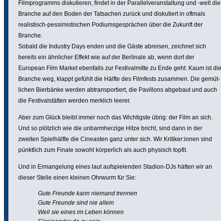
Film­pro­gramms disku­tieren, findet in der Paral­lel­ver­an­stal­tung und -welt die
Branche auf den Boden der Tatsachen zurück und disku­tiert in oftmals
realis­tisch-pessi­mis­ti­schen Podi­ums­ge­sprächen über die Zukunft der
Branche.
Sobald die Industry Days enden und die Gäste abreisen, zeichnet sich
bereits ein ähnlicher Effekt wie auf der Berlinale ab, wenn dort der
European Film Market ebenfalls zur Festi­val­mitte zu Ende geht: Kaum ist di
Branche weg, klappt gefühlt die Hälfte des Filmfests zusammen. Die gemüt­
li­chen Bierbänke werden abtrans­por­tiert, die Pavillons abgebaut und auch
die Festi­vals­tätten werden merklich leerer.
Aber zum Glück bleibt immer noch das Wich­tigste übrig: der Film an sich.
Und so plötzlich wie die unbarm­her­zige Hitze bricht, sind dann in der
zweiten Spiel­hälfte die Cineasten ganz unter sich. Wir Kritiker:innen sind
pünktlich zum Finale sowohl körper­lich als auch physisch topfit.
Und in Erman­ge­lung eines laut aufspie­lenden Stadion-DJs hätten wir an
dieser Stelle einen kleinen Ohrwurm für Sie:
Gute Freunde kann niemand trennen
Gute Freunde sind nie allein
Weil sie eines im Leben können