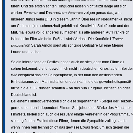
turen! Und die ersten echten Hingucker lassen nicht allzu lange auf sich
warten:
Everytime
und
Das geträumte Abenteuer
zeigen genau das, was
unseren Jungs beim DFB in diesem Jahr in Übersee (in Nordame­rika, nicht
am Chiemsee) so schmerz­haft gefehlt hat: Krea­ti­vität, Spiel­freude und der
Mut, mal etwas völlig anderes zu machen als alle anderen. Auf Frank­reich
ist indes im Film wie beim Fußball stets Verlass: Die Komödie
L’Espèce
explosive
von Sarah Arnold sorgt als spritzige Dorf­sa­tire für eine Menge
Laune und Lacher.
So ein inter­na­tio­nales Festival hat es auch an sich, dass man Filme zu
sehen bekommt, die für gewöhn­lich nicht in deutschen Kinos laufen. Bei der
WM entspricht das der Grup­pen­phase, in der man den anste­ckenden
Enthu­si­asmus von Mann­schaften erleben kann, die es gewohn­heits­gemäß
nicht in die K.O.-Runden schaffen – ob das nun Uruguay, Tsche­chien oder
Deutsch­land ist.
Bei einem Filmfest verste­cken sich diese soge­nannten »Sieger der Herzen
gerne unter den Inde­pen­dent-Filmen. Seit jeher eine Stärke des Münchner
Filmfests, ließen sich auch dieses Jahr einige Vertreter in der Programm­auf­
stel­lung finden. Es sind diese Filme, denen die Sympathie zufliegt, auch
wenn ihnen rein technisch oft das gewisse Etwas fehlt, um sich gegen die