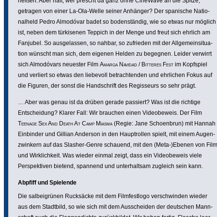
heißen. Aber halt, wer prescht da ganz ohne CineWave an die Spitze,
getragen von einer La-Ola-Welle seiner Anhänger? Der spanische Natio­
nal­held Pedro Almodóvar badet so boden­s­tändig, wie so etwas nur möglich
ist, neben dem türki­senen Teppich in der Menge und freut sich ehrlich am
Fanjubel. So ausge­lassen, so nahbar, so zufrieden mit der Allge­mein­si­tua­
tion wünscht man sich, dem eigenen Helden zu begegnen. Leider verwirrt
sich Almo­dó­vars neuester Film
Amarga Navidad / Bitteres Fest
im Kopfspiel
und verliert so etwas den liebevoll betrach­tenden und ehrlichen Fokus auf
die Figuren, der sonst die Hand­schrift des Regis­seurs so sehr prägt.
… Aber was genau ist da drüben gerade passiert? Was ist die richtige
Entschei­dung? Klarer Fall: Wir brauchen einen Video­be­weis. Der Film
Teenage Sex And Death At Camp Miasma
(Regie: Jane Schoen­brun) mit Hannah
Einbinder und Gillian Anderson in den Haupt­rollen spielt, mit einem Augen­
zwin­kern auf das Slasher-Genre schauend, mit den (Meta-)Ebenen von Fil
und Wirk­lich­keit. Was wieder einmal zeigt, dass ein Video­be­weis viele
Perspek­tiven bietend, spannend und unter­haltsam zugleich sein kann.
Abpfiff und Spielende
Die salbei­grünen Rucksäcke mit dem Film­fest­logo verschwinden wieder
aus dem Stadtbild, so wie sich mit dem Ausscheiden der deutschen Mann­