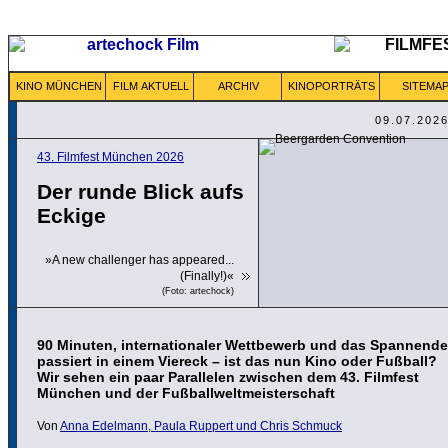
KINO MÜNCHEN
FILM AKTUELL
ARCHIV
KINOPORTRÄTS
SITEMA
09.07.202
43. Filmfest München 2026
Der runde Blick aufs
Eckige
»A new challenger has appeared...
(Finally!)«
(Foto: artechock)
90 Minuten, internationaler Wettbewerb und das Spannende
passiert in einem Viereck – ist das nun Kino oder Fußball?
Wir sehen ein paar Parallelen zwischen dem 43. Filmfest
München und der Fußballweltmeisterschaft
Von
Anna Edelmann, Paula Ruppert und Chris Schmuck