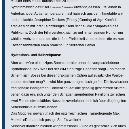
Meister ihres Fachs durch­setzen zu können.
Sympto­ma­tisch dafür sei
Chasing Summer
erwähnt, dessen Titel einen in
Anbe­tracht der Außen­tem­pe­ra­turen fast hämisch aus dem Timetable an-
und auslachte. Josephine Deckers (Finally-)Coming-of-Age-Komödie
erspielt sich mit ihrer Leicht­füßig­keit sehr schnell die Sympa­thien des
Publikums. Doch der Film versteckt sich zu gut hinter seinem Humor, um
wirklich wehzutun und um die tiefere Ehrlich­keit zu erreichen, die es zum
Erwach­sen­werden eben braucht. Ein takti­scher Fehler.
Hydra­tions- und Halb­zeit­pause
Aber was wäre ein hitziges Sommer­tur­nier ohne die vorge­schrie­bene
Hydra­ti­ons­pause? Was bei der WM für hitzige Debatten sorgt – ob manch
Schelm sich Böses bei dieser prak­ti­schen Option auf zusätz­liche Werbe­
pausen denken mag? –, wird hier ganz prag­ma­tisch gelöst. Die inzwi­schen
tradi­tio­nelle Beer­garden Conven­tion lädt alle gesellig gestimmten Akkre­di­
tierten dazu ein, sich unter den Schatten spen­denden Pavillons zwischen
zwei Filmen etwas kühles Nass einzu­ver­leiben und sich über die jüngsten
Sehein­drücke auszu­tau­schen.
Das Motto frei gewählt nach der öster­rei­chi­schen Trai­ner­le­gende Max
Merkel: »Da habe ich gesagt: Sauft’s weiter!«
Selbst­ver­s­tänd­lich bleiben wir profes­sio­nell – und es gibt schließ­lich auch