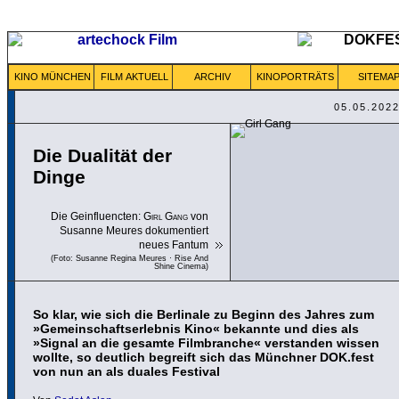
KINO MÜNCHEN
FILM AKTUELL
ARCHIV
KINOPORTRÄTS
SITEMA
05.05.202
Die Dualität der
Dinge
Die Geinfluencten:
Girl Gang
von
Susanne Meures dokumentiert
neues Fantum
(Foto: Susanne Regina Meures · Rise And
Shine Cinema)
So klar, wie sich die Berlinale zu Beginn des Jahres zum
»Gemeinschaftserlebnis Kino« bekannte und dies als
»Signal an die gesamte Filmbranche« verstanden wissen
wollte, so deutlich begreift sich das Münchner DOK.fest
von nun an als duales Festival