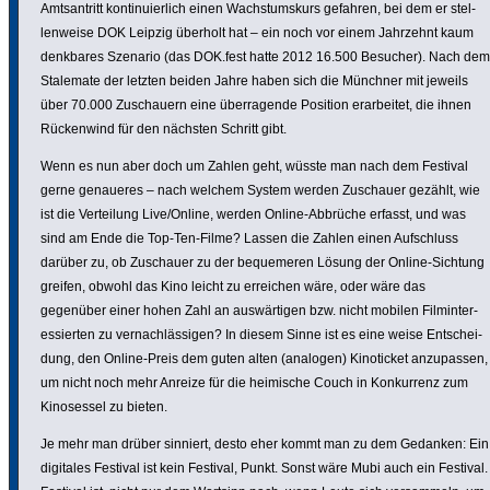
Amts­an­tritt konti­nu­ier­lich einen Wachs­tums­kurs gefahren, bei dem er stel­
len­weise DOK Leipzig überholt hat – ein noch vor einem Jahrzehnt kaum
denkbares Szenario (das DOK.fest hatte 2012 16.500 Besucher). Nach dem
Stalemate der letzten beiden Jahre haben sich die Münchner mit jeweils
über 70.000 Zuschauern eine über­ra­gende Position erar­beitet, die ihnen
Rücken­wind für den nächsten Schritt gibt.
Wenn es nun aber doch um Zahlen geht, wüsste man nach dem Festival
gerne genaueres – nach welchem System werden Zuschauer gezählt, wie
ist die Vertei­lung Live/Online, werden Online-Abbrüche erfasst, und was
sind am Ende die Top-Ten-Filme? Lassen die Zahlen einen Aufschluss
darüber zu, ob Zuschauer zu der beque­meren Lösung der Online-Sichtung
greifen, obwohl das Kino leicht zu erreichen wäre, oder wäre das
gegenüber einer hohen Zahl an auswär­tigen bzw. nicht mobilen Film­in­ter­
es­sierten zu vernach­läs­sigen? In diesem Sinne ist es eine weise Entschei­
dung, den Online-Preis dem guten alten (analogen) Kino­ti­cket anzu­passen,
um nicht noch mehr Anreize für die heimische Couch in Konkur­renz zum
Kino­sessel zu bieten.
Je mehr man drüber sinniert, desto eher kommt man zu dem Gedanken: Ein
digitales Festival ist kein Festival, Punkt. Sonst wäre Mubi auch ein Festival.