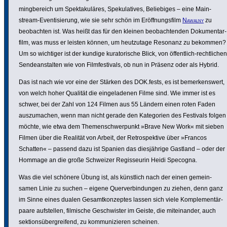
ming­be­reich um Spek­ta­kuläres, Speku­la­tives, Belie­biges – eine Main­
stream-Even­ti­sie­rung, wie sie sehr schön im Eröff­nungs­film
Nawalny
zu
beob­achten ist. Was heißt das für den kleinen beob­ach­tenden Doku­men­tar­
film, was muss er leisten können, um heut­zu­tage Resonanz zu bekommen?
Um so wichtiger ist der kundige kura­to­ri­sche Blick, von öffent­lich-recht­li­chen
Sende­an­stalten wie von Film­fes­ti­vals, ob nun in Präsenz oder als Hybrid.
Das ist nach wie vor eine der Stärken des DOK.fests, es ist bemer­kens­wert,
von welch hoher Qualität die einge­la­denen Filme sind. Wie immer ist es
schwer, bei der Zahl von 124 Filmen aus 55 Ländern einen roten Faden
auszu­ma­chen, wenn man nicht gerade den Kate­go­rien des Festivals folgen
möchte, wie etwa dem Themen­schwer­punkt »Brave New Work« mit sieben
Filmen über die Realität von Arbeit, der Retro­spek­tive über »Francos
Schatten« – passend dazu ist Spanien das dies­jäh­rige Gastland – oder der
Hommage an die große Schweizer Regis­seurin Heidi Specogna.
Was die viel schönere Übung ist, als künstlich nach der einen gemein­
samen Linie zu suchen – eigene Quer­ver­bin­dungen zu ziehen, denn ganz
im Sinne eines dualen Gesamt­kon­zeptes lassen sich viele Komple­men­tär­
paare aufstellen, filmische Geschwister im Geiste, die mitein­ander, auch
sekti­ons­ü­ber­grei­fend, zu kommu­ni­zieren scheinen.