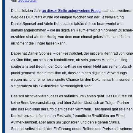
Von
Sedat Aslan
Die im letzten Jahr
an dieser Stelle aufge­wor­fene Frage
nach dem weiteren
Weg des DOK.fests wurde vor einigen Wochen von der Festi­val­lei­tung
Daniel Sponsel und Adele Kohout also tatsäch­lich so beant­wortet wie
damals ange­nommen – die im digitalen Raum erreichten höheren Zuschau
er­zahlen sind wie der Honig, von dem man einmal gekostet hat und fortan
nicht mehr die Finger lassen kann.
Dabei hat Daniel Sponsel – der Festi­val­chef, der mit dem Rennrad von Kino
zu Kino fährt, um selbst zu kontrol­lieren, ob sein ganzes Material ausliegt –
spätes­tens seit Beginn der Corona-Krise nie einen Hehl aus seinem Stand­
punkt gemacht. Man nimmt ihm ab, dass er in den digitalen Verwer­tungs­
wegen nicht nur eine riesen­große Chance für den Doku­men­tar­film, sondern
sie geradezu als exis­ten­zi­elle Notwen­dig­keit sieht.
Das soll nicht verklären, dass es natürlich um Zahlen geht. Das DOK.fest ist
keine Bene­fiz­ver­an­stal­tung, und über Zahlen lässt sich an Träger, Partner
und das Publikum der Erfolg am besten vermit­teln. Tradi­tio­nell gibt es einen
Konkur­renz­kampf unter den Festivals, freund­liche Riva­li­täten um Filme,
Aufmerk­sam­keit, aber auch um Sponsoren und den eigenen Status.
Sponsel selbst hat mit der Einfüh­rung neuer Reihen und Preise seit seinem