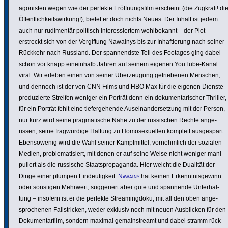
ago­nisten wegen wie der perfekte Eröff­nungs­film erscheint (die Zugkraft! di
Öffent­lich­keits­wir­kung!), bietet er doch nichts Neues. Der Inhalt ist jedem
auch nur rudi­mentär politisch Inter­es­siertem wohl­be­kannt – der Plot
erstreckt sich von der Vergif­tung Nawalnys bis zur Inhaf­tie­rung nach seiner
Rückkehr nach Russland. Der span­nendste Teil des Footages ging dabei
schon vor knapp einein­halb Jahren auf seinem eigenen YouTube-Kanal
viral. Wir erleben einen von seiner Über­zeu­gung getrie­benen Menschen,
und dennoch ist der von CNN Films und HBO Max für die eigenen Dienste
produ­zierte Streifen weniger ein Porträt denn ein doku­men­ta­ri­scher Thriller,
für ein Porträt fehlt eine tiefer­ge­hende Ausein­an­der­set­zung mit der Person,
nur kurz wird seine prag­ma­ti­sche Nähe zu der russi­schen Rechte ange­
rissen, seine frag­wür­dige Haltung zu Homo­se­xu­ellen komplett ausge­spart.
Eben­so­wenig wird die Wahl seiner Kampf­mittel, vornehm­lich der sozialen
Medien, proble­ma­ti­siert, mit denen er auf seine Weise nicht weniger mani­
pu­liert als die russische Staats­pro­pa­ganda. Hier weicht die Dualität der
Dinge einer plumpen Eindeu­tig­keit.
Nawalny
hat keinen Erkennt­nis­ge­winn
oder sonstigen Mehrwert, sugge­riert aber gute und spannende Unter­hal­
tung – insofern ist er die perfekte Strea­ming­doku, mit all den oben ange­
spro­chenen Fall­stri­cken, weder exklusiv noch mit neuen Ausbli­cken für den
Doku­men­tar­film, sondern maximal gemain­streamt und dabei stramm rück­