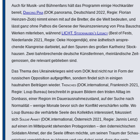
Auch für Musik- und Bühnen­fans hält das Programm einige Hoch­karäter
bereit,
Dancing Pina
(DOK.panorama, Deutsch­land 2022, Regie: Florian
Heinzen-Ziob) nimmt einen mit auf die Bretter, die die Welt bedeuten, und
lässt ganz ohne Pathos die Genese der Neuin­sze­nie­rung von Pina Bausch
Werken miter­leben, während
LICHT. Stock­hausen’s Legacy
(Best of Fests,
Nieder­lande 2021, Regie: Oeke Hoogen­dijk), eine ästhe­tisch anspre­
chende Klan­g­reise darbietet, auf den Spuren des großen Karlheinz Stock­
hausen. Zwei bahn­bre­chende deutsche Künst­lerInnen, rhein­län­di­sche Zeit­
ge­nossen, die relevant geblieben sind.
Das Thema des Ukrai­ne­krieges wird vom DOK.fest nicht nur in Form der
russi­schen Oppo­si­tion aufge­griffen, sondern findet sich in einigen
hautnahen Beiträgen wieder.
Trenches
(DOK.inter­na­tional, Frank­reich 2021,
Regie: Loup Bureau) beschreibt in grauen Bildern den tristen Alltag im
Donbass, einer Region im Dauer­aus­nah­me­zu­stand, auf der Suche nach
Norma­lität – wenige Monate bevor sich der Konflikt verschärfen sollte. Wo
Loup Bureau die verhär­tete Seele des Kollek­tivs inter­es­siert, fokus­siert
sich
Soldat Ahmet
(DOK.inter­na­tional, Öster­reich 2021, Regie: Jannis Lenz)
auf einen im Mittel­punkt stehenden Prot­ago­nisten – den öster­rei­chi­schen
Soldaten Ahmet, der die Seele öffnen möchte, um seinen Traum der Schau­