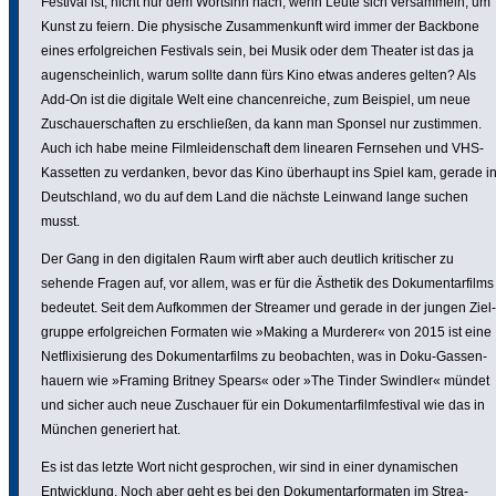
Festival ist, nicht nur dem Wortsinn nach, wenn Leute sich versam­meln, um
Kunst zu feiern. Die physische Zusam­men­kunft wird immer der Backbone
eines erfolg­rei­chen Festivals sein, bei Musik oder dem Theater ist das ja
augen­schein­lich, warum sollte dann fürs Kino etwas anderes gelten? Als
Add-On ist die digitale Welt eine chan­cen­reiche, zum Beispiel, um neue
Zuschau­er­schaften zu erschließen, da kann man Sponsel nur zustimmen.
Auch ich habe meine Film­lei­den­schaft dem linearen Fernsehen und VHS-
Kassetten zu verdanken, bevor das Kino überhaupt ins Spiel kam, gerade i
Deutsch­land, wo du auf dem Land die nächste Leinwand lange suchen
musst.
Der Gang in den digitalen Raum wirft aber auch deutlich kriti­scher zu
sehende Fragen auf, vor allem, was er für die Ästhetik des Doku­men­tar­films
bedeutet. Seit dem Aufkommen der Streamer und gerade in der jungen Ziel­
gruppe erfolg­rei­chen Formaten wie »Making a Murderer« von 2015 ist eine
Netfli­xi­sie­rung des Doku­men­tar­films zu beob­achten, was in Doku-Gassen­
hauern wie »Framing Britney Spears« oder »The Tinder Swindler« mündet
und sicher auch neue Zuschauer für ein Doku­men­tar­film­fes­tival wie das in
München generiert hat.
Es ist das letzte Wort nicht gespro­chen, wir sind in einer dyna­mi­schen
Entwick­lung. Noch aber geht es bei den Doku­men­tar­for­maten im Strea­