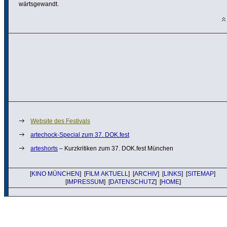
wärts­ge­wandt.
Website des Festivals
artechock-Special zum 37. DOK.fest
arteshorts
– Kurz­kri­tiken zum 37. DOK.fest München
[
KINO MÜNCHEN
] [
FILM AKTUELL
] [
ARCHIV
] [
LINKS
] [
SITEMAP
]
[
IMPRESSUM
] [
DATENSCHUTZ
] [
HOME
]