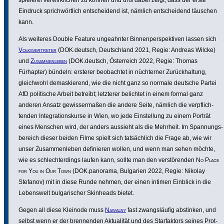
spie­lerei verwirk­li­chen zu können und uns dabei zeigt, dass der erste
Eindruck sprich­wört­lich entschei­dend ist, nämlich entschei­dend täuschen
kann.
Als weiteres Double Feature unge­ahnter Binnen­per­spek­tiven lassen sich
Volks­ver­treter
(DOK.deutsch, Deutsch­land 2021, Regie: Andreas Wilcke)
und
Zusam­men­leben
(DOK.deutsch, Öster­reich 2022, Regie: Thomas
Fürhapter) bündeln: ersterer beob­achtet in nüch­terner Zurück­hal­tung,
gleich­wohl demas­kie­rend, wie die nicht ganz so normale deutsche Partei
AfD poli­ti­sche Arbeit betreibt; letzterer belichtet in einem formal ganz
anderen Ansatz gewis­ser­maßen die andere Seite, nämlich die verpflich­
tenden Inte­gra­ti­ons­kurse in Wien, wo jede Einstel­lung zu einem Porträt
eines Menschen wird, der anders aussieht als die Mehrheit. Im Span­nungs­
be­reich dieser beiden Filme spielt sich tatsäch­lich die Frage ab, wie wir
unser Zusam­men­leben defi­nieren wollen, und wenn man sehen möchte,
wie es schlech­ter­dings laufen kann, sollte man den vers­tö­renden
No Place
for You in Our Town
(DOK.panorama, Bulgarien 2022, Regie: Nikolay
Stefanov) mit in diese Runde nehmen, der einen intimen Einblick in die
Lebens­welt bulga­ri­scher Skinheads bietet.
Gegen all diese Kleinode muss
Nawalny
fast zwangs­läufig abstinken, und
selbst wenn er der bren­nenden Aktua­lität und des Star­fak­tors seines Prot­