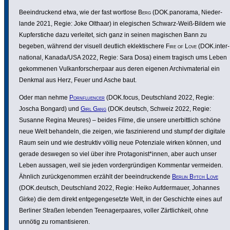
Beein­dru­ckend etwa, wie der fast wortlose
Berg
(DOK.panorama, Nieder­
lande 2021, Regie: Joke Olthaar) in elegi­schen Schwarz-Weiß-Bildern wie
Kupfer­stiche dazu verleitet, sich ganz in seinen magischen Bann zu
begeben, während der visuell deutlich eklek­ti­schere
Fire of Love
(DOK.inter­
na­tional, Kanada/USA 2022, Regie: Sara Dosa) einem tragisch ums Leben
gekom­menen Vulkan­for­scher­paar aus deren eigenen Archiv­ma­te­rial ein
Denkmal aus Herz, Feuer und Asche baut.
Oder man nehme
Porn­fluencer
(DOK.focus, Deutsch­land 2022, Regie:
Joscha Bongard) und
Girl Gang
(DOK.deutsch, Schweiz 2022, Regie:
Susanne Regina Meures) – beides Filme, die unsere uner­bitt­lich schöne
neue Welt behandeln, die zeigen, wie faszi­nie­rend und stumpf der digitale
Raum sein und wie destruktiv völlig neue Poten­ziale wirken können, und
gerade deswegen so viel über ihre Prot­ago­nist*innen, aber auch unser
Leben aussagen, weil sie jeden vorder­grün­digen Kommentar vermeiden.
Ähnlich zurück­ge­nommen erzählt der beein­dru­ckende
Berlin Bytch Love
(DOK.deutsch, Deutsch­land 2022, Regie: Heiko Aufder­mauer, Johannes
Girke) die dem direkt entge­gen­ge­setzte Welt, in der Geschichte eines auf
Berliner Straßen lebenden Teen­ager­paares, voller Zärt­lich­keit, ohne
unnötig zu roman­ti­sieren.