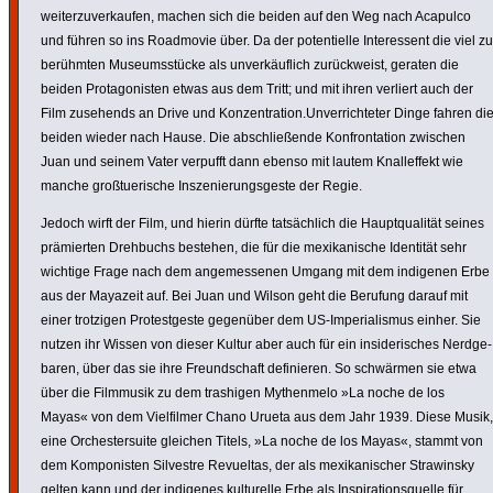
weiter­zu­ver­kaufen, machen sich die beiden auf den Weg nach Acapulco
und führen so ins Roadmovie über. Da der poten­ti­elle Inter­es­sent die viel zu
berühmten Muse­ums­stücke als unver­käuf­lich zurück­weist, geraten die
beiden Prot­ago­nisten etwas aus dem Tritt; und mit ihren verliert auch der
Film zusehends an Drive und Konzen­tra­tion.Unver­rich­teter Dinge fahren di
beiden wieder nach Hause. Die abschließende Konfron­ta­tion zwischen
Juan und seinem Vater verpufft dann ebenso mit lautem Knall­ef­fekt wie
manche groß­tue­ri­sche Insze­nie­rungs­geste der Regie.
Jedoch wirft der Film, und hierin dürfte tatsäch­lich die Haupt­qua­lität seines
prämierten Drehbuchs bestehen, die für die mexi­ka­ni­sche Identität sehr
wichtige Frage nach dem ange­mes­senen Umgang mit dem indigenen Erbe
aus der Mayazeit auf. Bei Juan und Wilson geht die Berufung darauf mit
einer trotzigen Protest­geste gegenüber dem US-Impe­ria­lismus einher. Sie
nutzen ihr Wissen von dieser Kultur aber auch für ein insi­de­ri­sches Nerd­ge­
baren, über das sie ihre Freund­schaft defi­nieren. So schwärmen sie etwa
über die Filmmusik zu dem trashigen Mythen­melo »La noche de los
Mayas« von dem Viel­filmer Chano Urueta aus dem Jahr 1939. Diese Musik,
eine Orches­ter­suite gleichen Titels, »La noche de los Mayas«, stammt von
dem Kompo­nisten Silvestre Revueltas, der als mexi­ka­ni­scher Stra­winsky
gelten kann und der indigenes kultu­relle Erbe als Inspi­ra­ti­ons­quelle für