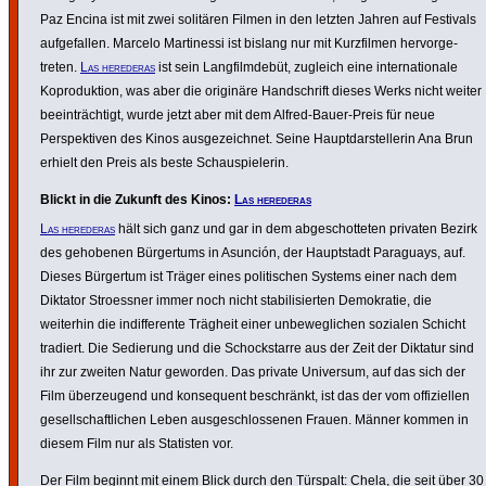
Paz Encina ist mit zwei solitären Filmen in den letzten Jahren auf Festivals
aufge­fallen. Marcelo Marti­nessi ist bislang nur mit Kurz­filmen hervor­ge­
treten.
Las herederas
ist sein Lang­film­debüt, zugleich eine inter­na­tio­nale
Kopro­duk­tion, was aber die originäre Hand­schrift dieses Werks nicht weiter
beein­träch­tigt, wurde jetzt aber mit dem Alfred-Bauer-Preis für neue
Perspek­tiven des Kinos ausge­zeichnet. Seine Haupt­dar­stel­lerin Ana Brun
erhielt den Preis als beste Schau­spie­lerin.
Blickt in die Zukunft des Kinos:
Las herederas
Las herederas
hält sich ganz und gar in dem abge­schot­teten privaten Bezirk
des gehobenen Bürger­tums in Asunción, der Haupt­stadt Paraguays, auf.
Dieses Bürgertum ist Träger eines poli­ti­schen Systems einer nach dem
Diktator Stroessner immer noch nicht stabi­li­sierten Demo­kratie, die
weiterhin die indif­fe­rente Trägheit einer unbe­weg­li­chen sozialen Schicht
tradiert. Die Sedierung und die Schock­starre aus der Zeit der Diktatur sind
ihr zur zweiten Natur geworden. Das private Universum, auf das sich der
Film über­zeu­gend und konse­quent beschränkt, ist das der vom offi­zi­ellen
gesell­schaft­li­chen Leben ausge­schlos­senen Frauen. Männer kommen in
diesem Film nur als Statisten vor.
Der Film beginnt mit einem Blick durch den Türspalt: Chela, die seit über 30