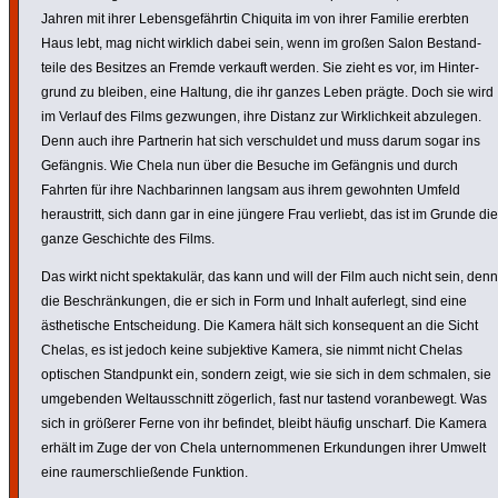
Jahren mit ihrer Lebens­ge­fährtin Chiquita im von ihrer Familie ererbten
Haus lebt, mag nicht wirklich dabei sein, wenn im großen Salon Bestand­
teile des Besitzes an Fremde verkauft werden. Sie zieht es vor, im Hinter­
grund zu bleiben, eine Haltung, die ihr ganzes Leben prägte. Doch sie wird
im Verlauf des Films gezwungen, ihre Distanz zur Wirk­lich­keit abzulegen.
Denn auch ihre Partnerin hat sich verschuldet und muss darum sogar ins
Gefängnis. Wie Chela nun über die Besuche im Gefängnis und durch
Fahrten für ihre Nach­ba­rinnen langsam aus ihrem gewohnten Umfeld
heraus­tritt, sich dann gar in eine jüngere Frau verliebt, das ist im Grunde die
ganze Geschichte des Films.
Das wirkt nicht spek­ta­kulär, das kann und will der Film auch nicht sein, denn
die Beschrän­kungen, die er sich in Form und Inhalt auferlegt, sind eine
ästhe­ti­sche Entschei­dung. Die Kamera hält sich konse­quent an die Sicht
Chelas, es ist jedoch keine subjek­tive Kamera, sie nimmt nicht Chelas
optischen Stand­punkt ein, sondern zeigt, wie sie sich in dem schmalen, sie
umge­benden Welt­aus­schnitt zögerlich, fast nur tastend voran­be­wegt. Was
sich in größerer Ferne von ihr befindet, bleibt häufig unscharf. Die Kamera
erhält im Zuge der von Chela unter­nom­menen Erkun­dungen ihrer Umwelt
eine raum­er­schließende Funktion.