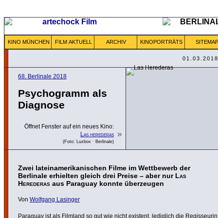
KINO MÜNCHEN
FILM AKTUELL
ARCHIV
KINOPORTRÄTS
SITEMA
01.03.201
68. Berlinale 2018
Psycho­gramm als
Diagnose
Öffnet Fenster auf ein neues Kino:
Las herederas
(Foto: Luxbox · Berlinale)
Zwei lateinamerikanischen Filme im Wettbewerb der
Berlinale erhielten gleich drei Preise – aber nur
Las
Herederas
aus Paraguay konnte überzeugen
Von
Wolfgang Lasinger
Paraguay ist als Filmland so gut wie nicht existent, lediglich die Regis­seurin