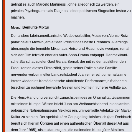
gelingt es auch Marcelo Marti­nessi, ohne alle­go­risch zu werden, ein
privates Psycho­gramm als Diagnose einer poli­ti­schen Stagna­tion lesbar zu
machen.
Museo
: Bemühte Mixtur
Der andere latein­ame­ri­ka­ni­sche Wett­be­werbs­film,
Museo
von Alonso Ruiz­
pa­la­cios aus Mexiko, erhielt den Preis für das beste Drehbuch. Aller­dings
über­zeugte die bemühte Mixtur aus Heist- und Roadmovie weniger, zumal
sich der Film letztlich eher als Vater-Sohn-Drama entpuppt. Der mexi­ka­ni­
sche Star­schau­spieler Gael García Bernal, der mit zu den ausfüh­renden
Produ­zenten dieses Films zählt, gibt in seiner Rolle als die Familie
nervender verbum­melter Lang­zeit­stu­dent Juan eine recht unter­halt­same,
immer wieder ins Komö­di­an­ti­sche abdrif­tende Perfor­mance, ruft aber ein
bisschen zu routi­niert bewährte Gesten und Formeln früherer Auftritte ab.
Die Heist-Handlung verspricht zunächst einiges an Origi­na­lität: Zusammen
mit seinem Kumpel Wilson bricht Juan am Weih­nachts­abend in das anthro­
po­lo­gi­sche Natio­nal­mu­seum Mexikos ein, um wertvolle Artefakte der Maya-
Kultur zu stehlen. Der spek­ta­kuläre Coup gelingt tatsäch­lich (das Drehbuch
beruft sich hier im Übrigen auf einen authen­ti­schen Überfall dieser Art aus
dem Jahr 1985); als es darum geht, die natio­nalen Kultur­güter Mexikos