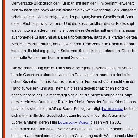
Der verzagte Blick durch den Türspalt, mit dem der Film beginnt, erweitert
sich so nach und nach auf ein kleines Stück Welt weiter draußen. Zunächst
scheint er nicht viel zu zeigen von der para­gu­ay­ischen Gesell­schaft. Aber
dieser Blick ist präzise verortet. Und die Beschränkt­heit dieses Blicks sagt
als Symptom wiederum sehr viel über diese Gesell­schaft und ihre langsam
aushöh­lende Erstar­rung aus. Der unpro­duk­tiven, ganz aufs Private fixierten
Schicht des Bürger­tums, der die von ihrem Erbe zehrende Chela angehört,
kommen die bislang gültigen Selbst­ver­s­tänd­lich­keiten abhanden. Die sche­
men­hafte Welt darum herum nimmt Gestalt an.
Die Wahr­neh­mung dieses Films als vorwie­gend psycho­lo­gisch zu verste­
hende Geschichte einer indi­vi­du­ellen Eman­zi­pa­tion innerhalb der lesbi­
schen Beziehung eines Paares jenseits der Fünfzig ist sicher nicht von der
Hand zu weisen (und als Thema in diesem gesell­schaft­li­chen Kontext
höchst beacht­lich). So recht­fer­tigt sich auch die Auszeich­nung der Haupt­
dar­stel­lerin Ana Brun in der Rolle der Chela. Dass der Film darüber hinaus­
reicht, das wird mit dem Alfred-Bauer-Preis gewürdigt.
Las herederas
befindet
sich damit in illustrer Gesell­schaft, zum Beispiel in der der Argen­ti­nierin
Lucrecia Martel, deren Film
La Ciénaga – Morast
diesen Preis 2001
bekommen hat. Und eine gewisse Gemein­sam­keit teilen die beiden Filme
bei allen Unter­schieden der visuellen Gestal­tung auch: Wie Lucrecia Martel