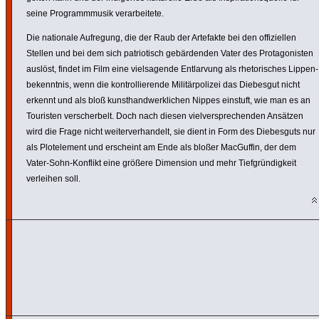
seine Programm­musik verar­bei­tete.
Die nationale Aufregung, die der Raub der Artefakte bei den offi­zi­ellen
Stellen und bei dem sich patrio­tisch gebär­denden Vater des Prot­ago­nisten
auslöst, findet im Film eine viel­sa­gende Entlar­vung als rheto­ri­sches Lippen­
be­kenntnis, wenn die kontrol­lie­rende Mili­tär­po­lizei das Diebesgut nicht
erkennt und als bloß kunst­hand­werk­li­chen Nippes einstuft, wie man es an
Touristen verscher­belt. Doch nach diesen viel­ver­spre­chenden Ansätzen
wird die Frage nicht weiter­ver­han­delt, sie dient in Form des Diebes­guts nur
als Plot­ele­ment und erscheint am Ende als bloßer MacGuffin, der dem
Vater-Sohn-Konflikt eine größere Dimension und mehr Tief­grün­dig­keit
verleihen soll.