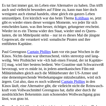
Es tut fast immer gut, im Leben eine Alter­na­tive zu haben. Das trifft
auch und viel­leicht besonders auf Filme zu, kann man hier doch
wenigsten auch einmal handeln, ohne gleich ein ganzes Leben
umzus­tülpen. Erst kürzlich war das beim Thema
Kohlhaas
so, jetzt
gibt es wieder einen dieser wenigen Momente, wo jeder für sich
entscheiden kann, was ihm besser, richtiger, gelun­gener erscheint.
Wieder ist es ein Thema wider den Staat, wieder sind es Queru­
lanten, die im Mittel­punkt stehn – nur ist es dieses Mal die jüngste
Gegenwart, die verankert wird: soma­li­sche Piraten und ihre
entführten Kapitäne.
Paul Green­grass
Captain Phillips
kam vor ein paar Wochen in die
Kinos. Nichts daran war über­ra­schend, vieles stereotyp und lang­
weilig. Wer Pixi­bücher wie »Ich hab einen Freund, der ist Kapitän«
[1] mag, wird hier bestens bedient. Wer Grautöne statt Schwarz­weiß
bevorzugt, wer es müde ist, in jedem ameri­ka­ni­schen Film mit
Militär­in­halten gleich auch die Militär­be­rater der US-Armee und
eine dement­spre­chende Werbe­kam­pagne mitzu­be­zahlen, wird sich
ärgern. Gut also, dass es noch während
Captain Phillips
in den
Kinos läuft, eine Alter­na­tive gibt, die viel­leicht nicht die Rein­wasch­
kraft vom Voll­wasch­mittel Green­grass hat, dafür aber durch ihr
ausdrück­li­ches Bekenntnis zum scho­nenden Woll­wasch­gang grau
lässt, was grau ist.