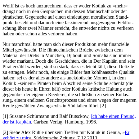
Wolff ist es hoch anzu­rechnen, dass er weder Kotiuk zu »mehr«
drängt noch in den Gesprächen mit dessen Mann­schaft oder der
pira­ti­schen Gegen­seite auf einen eindeu­tigen mora­li­schen Stand­
punkt besteht und dadurch eine faszi­nie­rend ausge­wo­gene Feld­for­
schung über zwei Männer erreicht, die entweder nichts zu verlieren
haben oder schon alles verloren haben.
Nur manchmal hätte man sich dieser Produk­tion mehr finan­zi­elle
Mittel gewünscht. Die film­tech­ni­schen Brüche zwischen dem
Material der Drehs in München, Djibouti und Somalia sind immer
wieder markant. Doch die Geschichten, die in
Der Kapitän und sein
Pirat
erzählt werden, sind so stark, dass es leicht fällt, diese Defizite
zu ertragen. Mehr noch, als einige Bilder fast kohl­haas­sche Qualität
haben: sei es der alles andere als anek­do­ti­sche Moment, in dem
Kotiuk »seinem« Piraten beim Abschied seine Schuhe schenkt (die
dieser bis heute in Ehren hält) oder Kotiuks kritische Haltung auch
gegenüber der eigenen Reederei, die schließ­lich zu seiner Entlas­
sung, einem endlosen Gerichts­prozess und eines wegen der mageren
Rente gewählten Zwangs­exils in Südita­lien führt. [2]
[1] Susanne Schürmann und Ralf Butsckow,
Ich habe einen Freund,
der ist Kapitän
,
Carlsen Verlag, Hamburg, 1996.
[2] Siehe Alex Rühle über sein Treffen mit Kotiuk in Genua, »
Er
gehört zu mir
«, Süddeut­sche Zeitung, 7.12.2013.