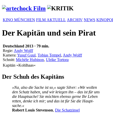
KINO MÜNCHEN
FILM AKTUELL
ARCHIV
NEWS
KINOPO
Der Kapitän und sein Pirat
Deutschland
2013
·
79 min.
Regie:
Andy Wolff
Kamera:
Yusuf Guul
,
Tobias Tempel
,
Andy Wolff
Schnitt:
Michèle Hubinon
,
Ulrike Tortora
Kapitän »Kohlhaas«
Der Schuh des Kapitäns
»Na, also die Sache ist so,« sagte Silver: »Wir wollen
den Schatz haben, und wir kriegen ihn – das ist für uns
die Haupt­sache! Sie möchten ebenso gerne Ihr Leben
retten, denke ich mir; und das ist für Sie die Haupt­
sache.«
Robert Louis Stevenson
,
Die Schatz­insel