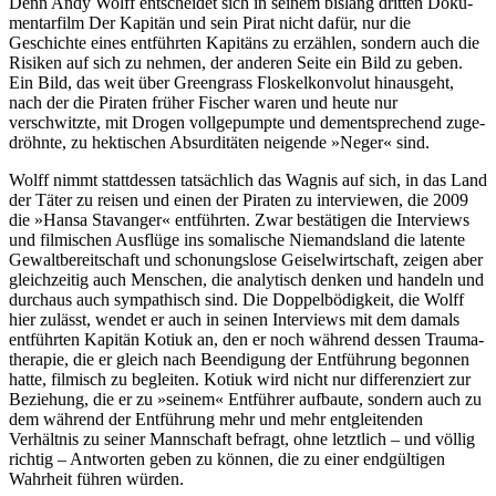
Denn Andy Wolff entscheidet sich in seinem bislang dritten Doku­
men­tar­film
Der Kapitän und sein Pirat
nicht dafür, nur die
Geschichte eines entführten Kapitäns zu erzählen, sondern auch die
Risiken auf sich zu nehmen, der anderen Seite ein Bild zu geben.
Ein Bild, das weit über Green­grass Flos­kel­kon­volut hinaus­geht,
nach der die Piraten früher Fischer waren und heute nur
verschwitzte, mit Drogen voll­ge­pumpte und dement­spre­chend zuge­
dröhnte, zu hekti­schen Absur­ditäten neigende »Neger« sind.
Wolff nimmt statt­dessen tatsäch­lich das Wagnis auf sich, in das Land
der Täter zu reisen und einen der Piraten zu inter­viewen, die 2009
die »Hansa Stavanger« entführten. Zwar bestä­tigen die Inter­views
und filmi­schen Ausflüge ins soma­li­sche Niemands­land die latente
Gewalt­be­reit­schaft und scho­nungs­lose Geisel­wirt­schaft, zeigen aber
gleichz­eitig auch Menschen, die analy­tisch denken und handeln und
durchaus auch sympa­thisch sind. Die Doppel­bö­dig­keit, die Wolff
hier zulässt, wendet er auch in seinen Inter­views mit dem damals
entführten Kapitän Kotiuk an, den er noch während dessen Trau­ma­
the­rapie, die er gleich nach Been­di­gung der Entfüh­rung begonnen
hatte, filmisch zu begleiten. Kotiuk wird nicht nur diffe­ren­ziert zur
Beziehung, die er zu »seinem« Entführer aufbaute, sondern auch zu
dem während der Entfüh­rung mehr und mehr entglei­tenden
Verhältnis zu seiner Mann­schaft befragt, ohne letztlich – und völlig
richtig – Antworten geben zu können, die zu einer endgül­tigen
Wahrheit führen würden.