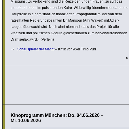
Missgunst. Zu verlo­ckend sind die Reize der jungen Frauen, zu süß das
mondäne Leben im pulsie­renden Kairo. Wider­willig übernimmt er daher die
Haupt­rolle in einem staatlich finan­zierten Propa­gan­da­film, der von dem
rätsel­haften Regie­rungs­be­amten Dr. Mansour (Amr Waked) mit Adler­
saugen überwacht wird. Noch ahnt niemand, dass das Projekt für alle
kreativen und poli­ti­schen Akteure glei­cher­maßen zum nerven­auf­rei­benden
Draht­seilakt wird.« (Verleih)
Schauspieler der Macht
– Kritik von Axel Timo Purr
Kinoprogramm München: Do. 04.06.2026 –
Mi. 10.06.2026