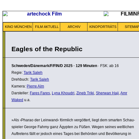
KINO MÜNCHEN
FILM AKTUELL
ARCHIV
KINOPORTRÄTS
SITEMA
Eagles of the Republic
Schweden/Dänemark/F/FIN/D
2025
·
129 Minuten
· FSK: ab 16
Regie:
Tarik Saleh
Drehbuch:
Tarik Saleh
Kamera:
Pierre Aïm
Darsteller:
Fares Fares
,
Lyna Khoudri
,
Zineb Triki
,
Sherwan Haji
,
Amr
Waked
u.a.
»Als ›Pharao der Leinwand‹ förmlich vergöt­tert, liegt dem smarten Schau­
spieler George Fahmy ganz Ägypten zu Füßen. Wegen seines welt­li­chen
Auftre­tens fällt er jedoch eines Tages bei Behörden und Bevöl­ke­rung in