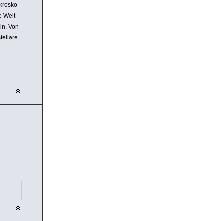
kro­sko­
e Welt
in. Von
el­lare