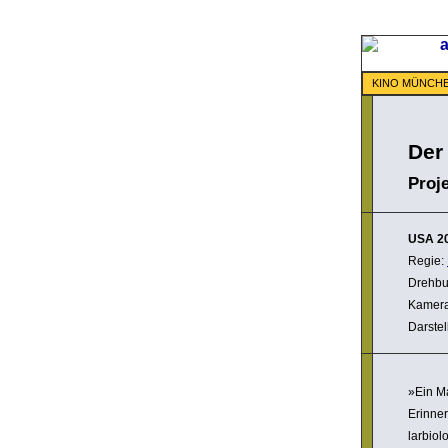
KINO MÜNCH
Der
Proj
USA
2
Regie:
Drehbu
Kamer
Darstel
»Ein Ma
Erin­ne
lar­bio