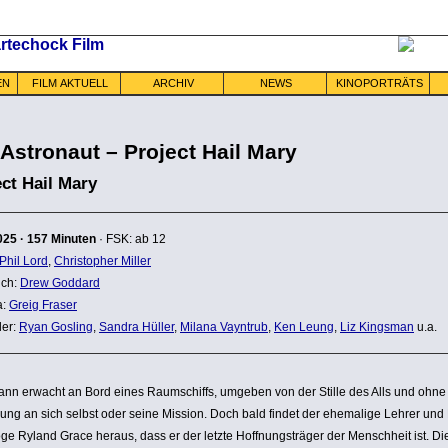
EN
FILM AKTUELL
ARCHIV
NEWS
KINOPORTRÄTS
 Astronaut – Project Hail Mary
ect Hail Mary
025
·
157 Minuten
· FSK: ab 12
Phil Lord
,
Christopher Miller
ch:
Drew Goddard
a:
Greig Fraser
ler:
Ryan Gosling
,
Sandra Hüller
,
Milana Vayntrub
,
Ken Leung
,
Liz Kingsman
u.a.
nn erwacht an Bord eines Raum­schiffs, umgeben von der Stille des Alls und ohne 
­rung an sich selbst oder seine Mission. Doch bald findet der ehemalige Lehrer und 
­loge Ryland Grace heraus, dass er der letzte Hoff­nungs­träger der Mensch­heit ist. D