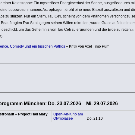
or einer Kata­strophe: Ein myste­riöser Ener­gie­ver­lust der Sonne, ausgelöst durch mi
leine Lebewesen namens Astro­phagen, droht eine neue Eiszeit auszu­lösen und di
os zu stürzen. Nur ein Stern, Tau Ceti, scheint von dem Phänomen verschont zu se
Beauf­tragten Eva Stratt gegen seinen Willen rekru­tiert, wurde Grace auf eine inter­st
 geschickt, um das Geheimnis von Tau Ceti zu ergründen und die Erde zu retten.«
e)
ience, Comedy und ein bisschen Pathos
– Kritik von Axel Timo Purr
programm München: Do. 23.07.2026 – Mi. 29.07.2026
stronaut – Project Hail Mary
Open-Air-Kino am
Olympiasee
Do. 21:10