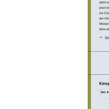
steht v
pisch k
ins Cha
der UN-
Mission
(kino.d
Sc
Kino
Der A