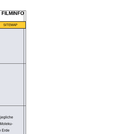
SITEMAP
jegliche
Mole­ku­
ie Erde