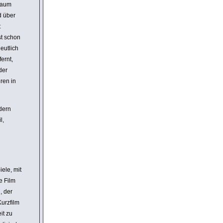
Raum
nd über
t
st schon
deutlich
ernt,
der
hren in
ndern
l,
ele, mit
te Film
, der
Kurzfilm
it zu