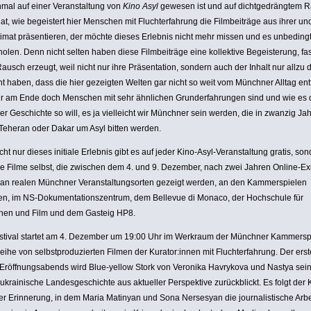
mal auf einer Veran­stal­tung von
Kino Asyl
gewesen ist und auf dicht­ge­drängtem 
hat, wie begeis­tert hier Menschen mit Flucht­er­fah­rung die Film­bei­träge aus ihrer u
imat präsen­tieren, der möchte dieses Erlebnis nicht mehr missen und es unbeding
holen. Denn nicht selten haben diese Film­bei­träge eine kollek­tive Begeis­te­rung, fa
ausch erzeugt, weil nicht nur ihre Präsen­ta­tion, sondern auch der Inhalt nur allzu 
 haben, dass die hier gezeigten Welten gar nicht so weit vom Münchner Alltag entf
r am Ende doch Menschen mit sehr ähnlichen Grund­er­fah­rungen sind und wie es 
der Geschichte so will, es ja viel­leicht wir Münchner sein werden, die in zwanzig Ja
Teheran oder Dakar um Asyl bitten werden.
cht nur dieses initiale Erlebnis gibt es auf jeder Kino-Asyl-Veran­stal­tung gratis, so
e Filme selbst, die zwischen dem 4. und 9. Dezember, nach zwei Jahren Online-Exi
an realen Münchner Veran­stal­tungs­orten gezeigt werden, an den Kammer­spielen
, im NS-Doku­men­ta­ti­ons­zen­trum, dem Bellevue di Monaco, der Hoch­schule für
hen und Film und dem Gasteig HP8.
stival startet am 4. Dezember um 19:00 Uhr im Werkraum der Münchner Kammer­spi
eihe von selbst­pro­du­zierten Filmen der Kurator:innen mit Flucht­er­fah­rung. Der ers
Eröff­nungs­abends wird Blue-yellow Stork von Veronika Havrykova und Nastya sein
 ukrai­ni­sche Landes­ge­schichte aus aktueller Perspek­tive zurück­blickt. Es folgt der 
r Erin­ne­rung, in dem Maria Matinyan und Sona Nersesyan die jour­na­lis­ti­sche Arbe