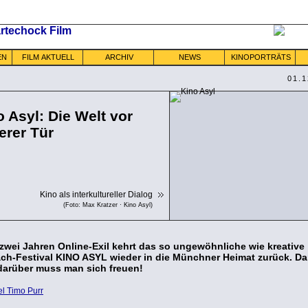
EN
FILM AKTUELL
ARCHIV
NEWS
KINOPORTRÄTS
01.1
o Asyl: Die Welt vor
erer Tür
Kino als interkultureller Dialog
(Foto: Max Kratzer · Kino Asyl)
zwei Jahren Online-Exil kehrt das so ungewöhnliche wie kreative
ch-Festival KINO ASYL wieder in die Münchner Heimat zurück. Da
 darüber muss man sich freuen!
el Timo Purr