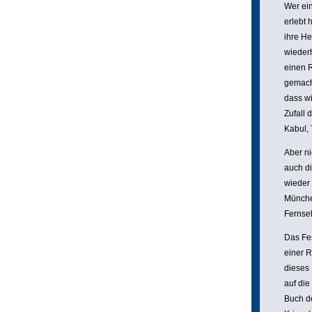
Wer ein
erlebt 
ihre He
wieder­
einen R
gemacht
dass wi
Zufall 
Kabul, 
Aber ni
auch di
wieder 
München
Fernse
Das Fe
einer R
dieses 
auf die
Buch de