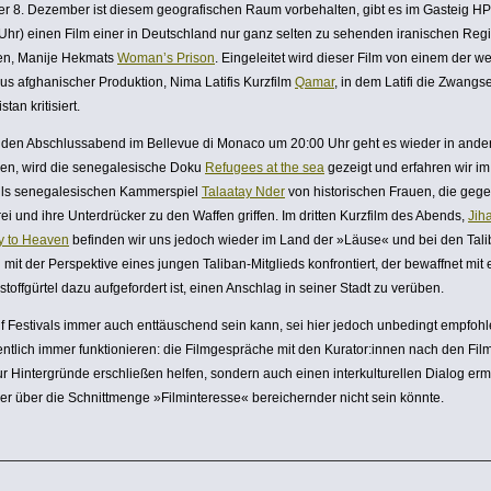
r 8. Dezember ist diesem geogra­fi­schen Raum vorbe­halten, gibt es im Gasteig H
Uhr) einen Film einer in Deutsch­land nur ganz selten zu sehenden irani­schen Regi
en, Manije Hekmats
Woman’s Prison
. Einge­leitet wird dieser Film von einem der w
us afgha­ni­scher Produk­tion, Nima Latifis Kurzfilm
Qamar
, in dem Latifi die Zwangs
stan kriti­siert.
r den Abschluss­abend im Bellevue di Monaco um 20:00 Uhr geht es wieder in ande
n, wird die sene­ga­le­si­sche Doku
Refugees at the sea
gezeigt und erfahren wir im
ls sene­ga­le­si­schen Kammer­spiel
Talaatay Nder
von histo­ri­schen Frauen, die geg
ei und ihre Unter­drü­cker zu den Waffen griffen. Im dritten Kurzfilm des Abends,
Jih
y to Heaven
befinden wir uns jedoch wieder im Land der »Läuse« und bei den Tal
mit der Perspek­tive eines jungen Taliban-Mitglieds konfron­tiert, der bewaffnet mit
stoff­gürtel dazu aufge­for­dert ist, einen Anschlag in seiner Stadt zu verüben.
 Festivals immer auch enttäu­schend sein kann, sei hier jedoch unbedingt empfohl
ent­lich immer funk­tio­nieren: die Film­ge­spräche mit den Kurator:innen nach den Fil
ur Hinter­gründe erschließen helfen, sondern auch einen inter­kul­tu­rellen Dialog ermö
er über die Schnitt­menge »Film­in­ter­esse« berei­chernder nicht sein könnte.