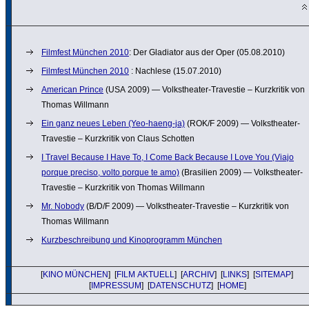
Filmfest München 2010
: Der Gladiator aus der Oper (05.08.2010)
Filmfest München 2010
: Nachlese (15.07.2010)
American Prince
(USA 2009) — Volkstheater-Travestie – Kurzkritik von
Thomas Willmann
Ein ganz neues Leben (Yeo-haeng-ja)
(ROK/F 2009) — Volkstheater-
Travestie – Kurzkritik von Claus Schotten
I Travel Because I Have To, I Come Back Because I Love You (Viajo
porque preciso, volto porque te amo)
(Brasilien 2009) — Volkstheater-
Travestie – Kurzkritik von Thomas Willmann
Mr. Nobody
(B/D/F 2009) — Volkstheater-Travestie – Kurzkritik von
Thomas Willmann
Kurzbeschreibung und Kinoprogramm München
[
KINO MÜNCHEN
] [
FILM AKTUELL
] [
ARCHIV
] [
LINKS
] [
SITEMAP
]
[
IMPRESSUM
] [
DATENSCHUTZ
] [
HOME
]