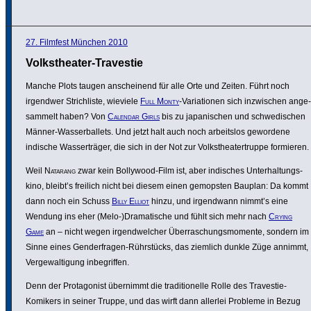
27. Filmfest München 2010
Volkstheater-Travestie
Manche Plots taugen anschei­nend für alle Orte und Zeiten. Führt noch
irgendwer Strich­liste, wieviele
Full Monty
-Varia­tionen sich inzwi­schen ange­
sam­melt haben? Von
Calendar Girls
bis zu japa­ni­schen und schwe­di­schen
Männer-Wasser­bal­lets. Und jetzt halt auch noch arbeitslos gewordene
indische Wasser­träger, die sich in der Not zur Volks­thea­ter­truppe formieren.
Weil
Natarang
zwar kein Bollywood-Film ist, aber indisches Unter­hal­tungs­
kino, bleibt’s freilich nicht bei diesem einen gemopsten Bauplan: Da kommt
dann noch ein Schuss
Billy Elliot
hinzu, und irgend­wann nimmt’s eine
Wendung ins eher (Melo-)Drama­ti­sche und fühlt sich mehr nach
Crying
Game
an – nicht wegen irgend­wel­cher Über­ra­schungs­mo­mente, sondern im
Sinne eines Gender­fragen-Rühr­s­tücks, das ziemlich dunkle Züge annimmt,
Verge­wal­ti­gung inbe­griffen.
Denn der Prot­ago­nist übernimmt die tradi­tio­nelle Rolle des Travestie-
Komikers in seiner Truppe, und das wirft dann allerlei Probleme in Bezug