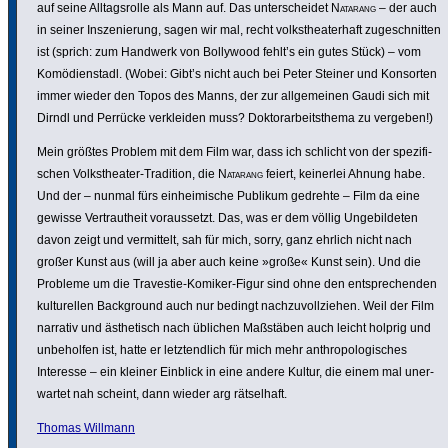
auf seine Alltags­rolle als Mann auf. Das unter­scheidet
Natarang
– der auch
in seiner Insze­nie­rung, sagen wir mal, recht volks­thea­ter­haft zuge­schnitten
ist (sprich: zum Handwerk von Bollywood fehlt’s ein gutes Stück) – vom
Komö­di­en­stadl. (Wobei: Gibt’s nicht auch bei Peter Steiner und Konsorten
immer wieder den Topos des Manns, der zur allge­meinen Gaudi sich mit
Dirndl und Perrücke verkleiden muss? Doktor­ar­beits­thema zu vergeben!)
Mein größtes Problem mit dem Film war, dass ich schlicht von der spezi­fi­
schen Volks­theater-Tradition, die
Natarang
feiert, keinerlei Ahnung habe.
Und der – nunmal fürs einhei­mi­sche Publikum gedrehte – Film da eine
gewisse Vertraut­heit voraus­setzt. Das, was er dem völlig Unge­bil­deten
davon zeigt und vermit­telt, sah für mich, sorry, ganz ehrlich nicht nach
großer Kunst aus (will ja aber auch keine »große« Kunst sein). Und die
Probleme um die Travestie-Komiker-Figur sind ohne den entspre­chenden
kultu­rellen Back­ground auch nur bedingt nach­zu­voll­ziehen. Weil der Film
narrativ und ästhe­tisch nach üblichen Maßstäben auch leicht holprig und
unbe­holfen ist, hatte er letzt­end­lich für mich mehr anthro­po­lo­gi­sches
Interesse – ein kleiner Einblick in eine andere Kultur, die einem mal uner­
wartet nah scheint, dann wieder arg rätsel­haft.
Thomas Willmann