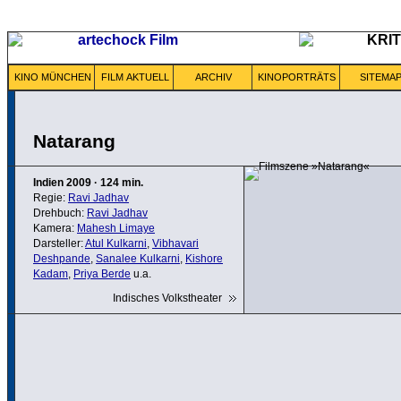
KINO MÜNCHEN
FILM AKTUELL
ARCHIV
KINOPORTRÄTS
SITEMA
Natarang
Indien
2009
·
124 min.
Regie:
Ravi Jadhav
Drehbuch:
Ravi Jadhav
Kamera:
Mahesh Limaye
Darsteller:
Atul Kulkarni
,
Vibhavari
Deshpande
,
Sanalee Kulkarni
,
Kishore
Kadam
,
Priya Berde
u.a.
Indisches Volkstheater