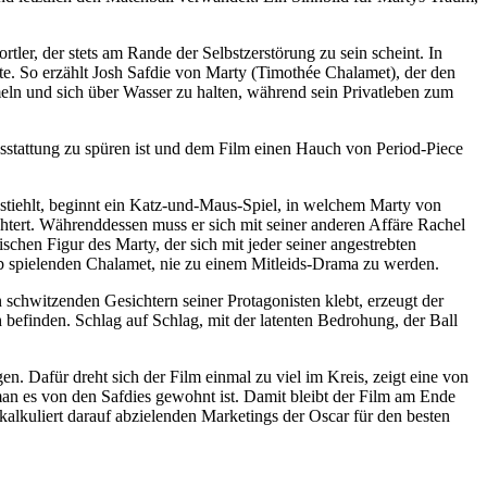
tler, der stets am Rande der Selbst­zer­störung zu sein scheint. In
ierte. So erzählt Josh Safdie von Marty (Timothée Chalamet), der den
eln und sich über Wasser zu halten, während sein Privat­leben zum
usstat­tung zu spüren ist und dem Film einen Hauch von Period-Piece
 bestiehlt, beginnt ein Katz-und-Maus-Spiel, in welchem Marty von
h­tert. Während­dessen muss er sich mit seiner anderen Affäre Rachel
­schen Figur des Marty, der sich mit jeder seiner ange­strebten
eib spie­lenden Chalamet, nie zu einem Mitleids-Drama zu werden.
wit­zenden Gesich­tern seiner Prot­ago­nisten klebt, erzeugt der
h befinden. Schlag auf Schlag, mit der latenten Bedrohung, der Ball
en. Dafür dreht sich der Film einmal zu viel im Kreis, zeigt eine von
ie man es von den Safdies gewohnt ist. Damit bleibt der Film am Ende
alku­liert darauf abzie­lenden Marke­tings der Oscar für den besten