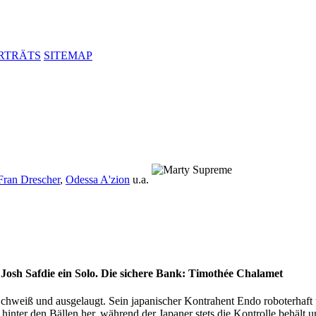
RTRÄTS
SITEMAP
Fran Drescher
,
Odessa A'zion
u.a.
 Josh Safdie ein Solo. Die sichere Bank: Timothée Chalamet
chweiß und ausge­laugt. Sein japa­ni­scher Kontra­hent Endo robo­ter­haf
gt hinter den Bällen her, während der Japaner stets die Kontrolle behält 