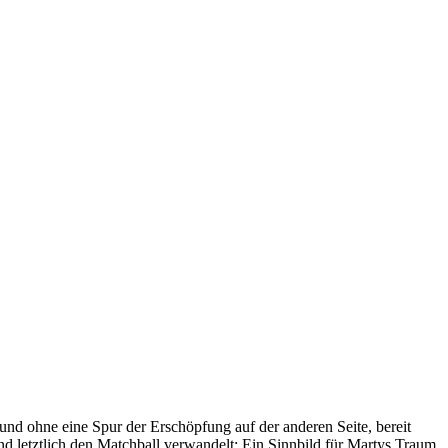
t und ohne eine Spur der Erschöp­fung auf der anderen Seite, bereit
und letztlich den Matchball verwan­delt: Ein Sinnbild für Martys Traum,