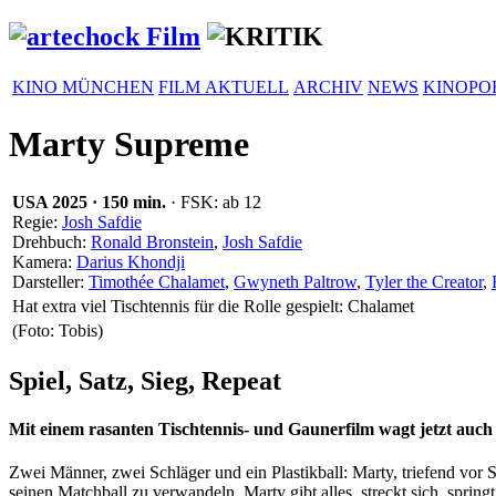
KINO MÜNCHEN
FILM AKTUELL
ARCHIV
NEWS
KINOPO
Marty Supreme
USA
2025
·
150 min.
· FSK: ab 12
Regie:
Josh Safdie
Drehbuch:
Ronald Bronstein
,
Josh Safdie
Kamera:
Darius Khondji
Darsteller:
Timothée Chalamet
,
Gwyneth Paltrow
,
Tyler the Creator
,
Hat extra viel Tischtennis für die Rolle gespielt: Chalamet
(Foto: Tobis)
Spiel, Satz, Sieg, Repeat
Mit einem rasanten Tischtennis- und Gaunerfilm wagt jetzt auch
Zwei Männer, zwei Schläger und ein Plas­tik­ball: Marty, triefend vor S
seinen Matchball zu verwan­deln. Marty gibt alles, streckt sich, sprin