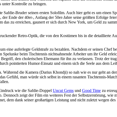
 unter Kontrolle zu bringen.
te Safdie-Bruder seinen ersten Solofilm. Auch hier geht es um einen Spor
iels, der Ende der 40er-, Anfang der 50er-Jahre seine größten Erfolge fe
. Um das zu erreichen, gaunert er sich durch New York, um Geld zu samm
u­ckender Retro-Optik, die von den Kostümen bis in die detail­lierte A
ss, um eine aufer­legte Geld­strafe zu bezahlen. Nachdem er seinen Chef
Spelunke beim Tisch­tennis nichts­ah­nende Arbeiter um ihr Geld erleic
Begriff, den chole­ri­schen Ehemann für ihn zu verlassen. Trotz der tragi
lm durch poin­tierten Humor-Einsatz und einem sich die Seele aus dem L
. Während die Kamera (Darius Khondji) so nah wie es nur geht an den sch
 das Gefühl, man würde sich selbst in einem rasanten Tisch­tennis-Matc
allen.
n Eindruck wie die Safdie-Doppel
Uncut Gems
und
Good Time
zu erzeug
r ab. Dennoch zeigt der Film ein weiteres Fest der Selbst­zer­störung, w
t, dem dank seiner groß­ar­tigen Leistung und nicht zuletzt wegen des k