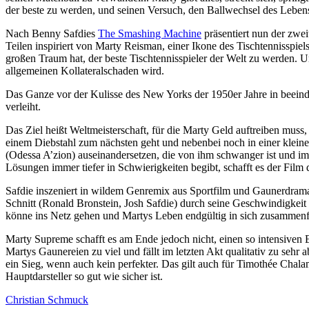
der beste zu werden, und seinen Versuch, den Ball­wechsel des Lebens
Nach Benny Safdies
The Smashing Machine
präsen­tiert nun der zwei
Teilen inspi­riert von Marty Reisman, einer Ikone des Tisch­ten­nis­sp
großen Traum hat, der beste Tisch­ten­nis­spieler der Welt zu werden
allge­meinen Kolla­te­ral­schaden wird.
Das Ganze vor der Kulisse des New Yorks der 1950er Jahre in beein­dr
verleiht.
Das Ziel heißt Welt­meis­ter­schaft, für die Marty Geld auftreiben mu
einem Diebstahl zum nächsten geht und nebenbei noch in einer kleinen 
(Odessa A’zion) ausein­an­der­setzen, die von ihm schwanger ist und im 
Lösungen immer tiefer in Schwie­rig­keiten begibt, schafft es der Fi
Safdie insze­niert in wildem Genremix aus Sportfilm und Gaun­erdrama
Schnitt (Ronald Bronstein, Josh Safdie) durch seine Geschwin­dig­keit
könne ins Netz gehen und Martys Leben endgültig in sich zusam­men­f
Marty Supreme
schafft es am Ende jedoch nicht, einen so inten­sive
Martys Gaune­reien zu viel und fällt im letzten Akt quali­tativ zu seh
ein Sieg, wenn auch kein perfekter. Das gilt auch für Timothée Chalame
Haupt­dar­steller so gut wie sicher ist.
Christian Schmuck