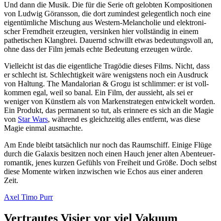
Und dann die Musik. Die für die Serie oft gelobten Kompo­si­tionen
von Ludwig Göransson, die dort zumindest gele­gent­lich noch eine
eigen­tüm­liche Mischung aus Western-Melan­cholie und elek­tro­ni­
scher Fremdheit erzeugten, versinken hier volls­tändig in einem
pathe­ti­schen Klangbrei. Dauernd schwillt etwas bedeu­tungs­voll an,
ohne dass der Film jemals echte Bedeutung erzeugen würde.
Viel­leicht ist das die eigent­liche Tragödie dieses Films. Nicht, dass
er schlecht ist. Schlech­tig­keit wäre wenigs­tens noch ein Ausdruck
von Haltung.
The Mandalo­rian & Grogu
ist schlimmer: er ist voll­
kommen egal, weil so banal. Ein Film, der aussieht, als sei er
weniger von Künstlern als von Marken­stra­tegen entwi­ckelt worden.
Ein Produkt, das permanent so tut, als erinnere es sich an die Magie
von
Star Wars
, während es gleich­zeitig alles entfernt, was diese
Magie einmal ausmachte.
Am Ende bleibt tatsäch­lich nur noch das Raum­schiff. Einige Flüge
durch die Galaxis besitzen noch einen Hauch jener alten Aben­teu­er­
ro­mantik, jenes kurzen Gefühls von Freiheit und Größe. Doch selbst
diese Momente wirken inzwi­schen wie Echos aus einer anderen
Zeit.
Axel Timo Purr
Vertrautes Visier vor viel Vakuum