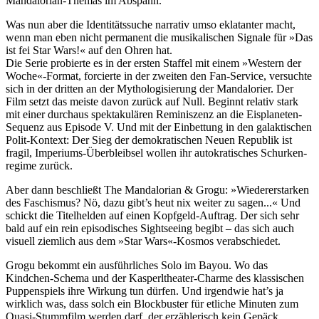
Mandalo­rian-Themas im Abspann.
Was nun aber die Iden­ti­täts­suche narrativ umso ekla­tanter macht,
wenn man eben nicht permanent die musi­ka­li­schen Signale für »Das
ist fei Star Wars!« auf den Ohren hat.
Die Serie probierte es in der ersten Staffel mit einem »Western der
Woche«-Format, forcierte in der zweiten den Fan-Service, versuchte
sich in der dritten an der Mytho­lo­gi­sie­rung der Mandalo­rier. Der
Film setzt das meiste davon zurück auf Null. Beginnt relativ stark
mit einer durchaus spek­ta­kulären Remi­nis­zenz an die Eispla­neten-
Sequenz aus Episode V. Und mit der Einbet­tung in den galak­ti­schen
Polit-Kontext: Der Sieg der demo­kra­ti­schen Neuen Republik ist
fragil, Imperiums-Über­bleibsel wollen ihr auto­kra­ti­sches Schur­ken­
re­gime zurück.
Aber dann beschließt
The Mandalo­rian & Grogu
: »Wiede­r­erstarken
des Faschismus? Nö, dazu gibt’s heut nix weiter zu sagen...« Und
schickt die Titel­helden auf einen Kopfgeld-Auftrag. Der sich sehr
bald auf ein rein episo­disches Sight­seeing begibt – das sich auch
visuell ziemlich aus dem »Star Wars«-Kosmos verab­schiedet.
Grogu bekommt ein ausführ­li­ches Solo im Bayou. Wo das
Kindchen-Schema und der Kasperl­theater-Charme des klas­si­schen
Puppen­spiels ihre Wirkung tun dürfen. Und irgendwie hat’s ja
wirklich was, dass solch ein Block­buster für etliche Minuten zum
Quasi-Stummfilm werden darf, der erzäh­le­risch kein Gepäck