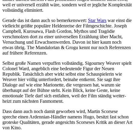
weil er univer­sell erzählt wäre, sondern weil er jegliche Komple­xität
volls­tändig elimi­niert.
Gerade das ist dann auch so bemer­kens­wert:
Star Wars
war einst die
viel­leicht größte populäre Helden­reise der Film­ge­schichte. Joseph
Campbell, Kurosawa, Flash Gordon, Mythos und Tragödie
verschmolzen dort zu einer univer­sellen Erzählung über Macht,
Versu­chung und Erwach­sen­werden. Davon ist hier kaum noch
etwas übrig.
The Mandalo­rian & Grogu
kennt nur noch Refe­renzen
auf frühere Refe­renzen.
Selbst große Namen verpuffen volls­tändig. Sigourney Weaver spielt
Colonel Ward, angeblich eine bedeu­tende Figur der Neuen
Republik. Tatsäch­lich aber wirkt selbst eine Schau­spie­lerin wie
Weaver hier völlig unter­for­dert, beinahe entkernt. Sie sagt ihre
Dialoge auf wie eine Mario­nette, die vergessen hat, warum sie
überhaupt auf der Bühne steht. Kein Blick, keine Geste, keine
emotio­nale Tiefe darf sich entfalten, weil der Film ständig weiter­
heizt zum nächsten Fanmoment.
Dass dann auch noch damit geworben wird, Martin Scorsese
spreche einen Ardennian-Händler namens Hugo, besitzt fast schon
groteske Quali­täten, gerade ange­sichts Scorseses Kritik an dieser Art
von Kino.