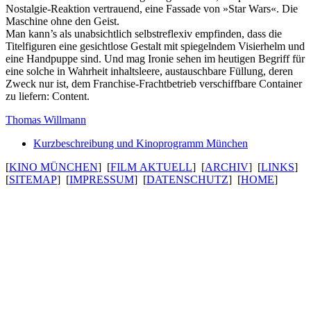
Nostalgie-Reaktion vertrauend, eine Fassade von »Star Wars«. Die
Maschine ohne den Geist.
Man kann’s als unab­sicht­lich selbst­re­flexiv empfinden, dass die
Titel­fi­guren eine gesicht­lose Gestalt mit spie­gelndem Visier­helm und
eine Handpuppe sind. Und mag Ironie sehen im heutigen Begriff für
eine solche in Wahrheit inhalts­leere, austausch­bare Füllung, deren
Zweck nur ist, dem Franchise-Fracht­be­trieb verschiff­bare Container
zu liefern: Content.
Thomas Willmann
Kurzbeschreibung und Kinoprogramm München
[
KINO MÜNCHEN
] [
FILM AKTUELL
] [
ARCHIV
] [
LINKS
]
[
SITEMAP
] [
IMPRESSUM
] [
DATENSCHUTZ
] [
HOME
]