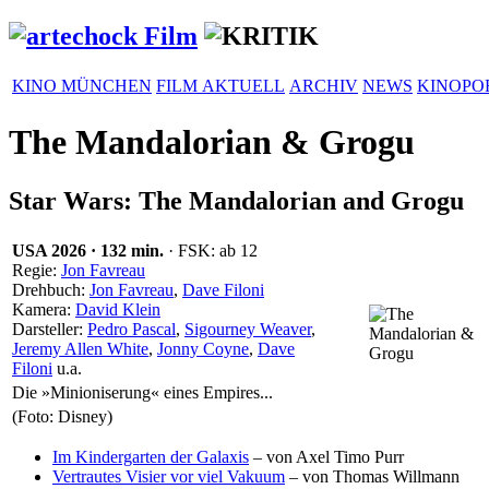
KINO MÜNCHEN
FILM AKTUELL
ARCHIV
NEWS
KINOPO
The Mandalorian & Grogu
Star Wars: The Mandalorian and Grogu
USA
2026
·
132 min.
· FSK: ab 12
Regie:
Jon Favreau
Drehbuch:
Jon Favreau
,
Dave Filoni
Kamera:
David Klein
Darsteller:
Pedro Pascal
,
Sigourney Weaver
,
Jeremy Allen White
,
Jonny Coyne
,
Dave
Filoni
u.a.
Die »Minioniserung« eines Empires...
(Foto: Disney)
Im Kindergarten der Galaxis
– von Axel Timo Purr
Vertrautes Visier vor viel Vakuum
– von Thomas Willmann