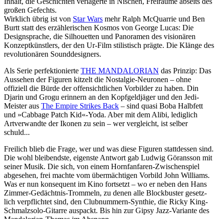
Inhalt, die Geschichten verla­gerte in Nischen, Freiräume abseits des
großen Gefechts.
Wirklich übrig ist von
Star Wars
mehr Ralph McQuarrie und Ben
Burtt statt des erzäh­le­ri­schen Kosmos von George Lucas: Die
Design­sprache, die Silhou­etten und Panoramen des visi­onären
Konzept­künst­lers, der den Ur-Film stilis­tisch prägte. Die Klänge des
revo­lu­ti­onären Sound­de­si­gners.
Als Serie perfek­tio­nierte
THE MANDALORIAN
das Prinzip: Das
Aussehen der Figuren kitzelt die Nostalgie-Neuronen – ohne
offiziell die Bürde der offen­sicht­li­chen Vorbilder zu haben. Din
Djarin und Grogu erinnern an den Kopf­geld­jäger und den Jedi-
Meister aus
The Empire Strikes Back
– sind quasi Boba Halbfett
und »Cabbage Patch Kid«-Yoda. Aber mit dem Alibi, lediglich
Artver­wandte der Ikonen zu sein – wer vergleicht, ist selber
schuld...
Freilich blieb die Frage, wer und was diese Figuren statt­dessen sind.
Die wohl blei­bendste, eigenste Antwort gab Ludwig Göransson mit
seiner Musik. Die sich, von einem Horn­fan­faren-Zwischen­spiel
abgesehen, frei machte vom über­mäch­tigen Vorbild John Williams.
Was er nun konse­quent im Kino fortsetzt – wo er neben den Hans
Zimmer-Gedächtnis-Trommeln, zu denen alle Block­buster gesetz­
lich verpflichtet sind, den Club­num­mern-Synthie, die Ricky King-
Schmalz­solo-Gitarre auspackt. Bis hin zur Gipsy Jazz-Variante des