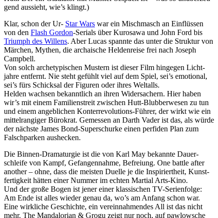
gend aussieht, wie’s klingt.)
Klar, schon der Ur-
Star Wars
war ein Misch­masch an Einflüssen
von den
Flash Gordon
-Serials über Kurosawa und John Ford bis
Triumph des Willens
. Aber Lucas spannte das unter die Struktur von
Märchen, Mythen, die archai­sche Helden­reise frei nach Joseph
Campbell.
Von solch arche­ty­pi­schen Mustern ist dieser Film hingegen Licht­
jahre entfernt. Nie steht gefühlt viel auf dem Spiel, sei’s emotional,
sei’s fürs Schicksal der Figuren oder ihres Weltalls.
Helden wachsen bekannt­lich an ihren Wider­sa­chern. Hier haben
wir’s mit einem Fami­li­en­streit zwischen Hutt-Blub­ber­wesen zu tun
und einem angeb­li­chen Konter­re­vo­lu­tions-Führer, der wirkt wie ein
mittel­ran­giger Bürokrat. Gemessen an Darth Vader ist das, als würde
der nächste James Bond-Super­schurke einen perfiden Plan zum
Falsch­parken aushecken.
Die Binnen-Drama­turgie ist die von Karl May bekannte Dauer­
schleife von Kampf, Gefan­gen­nahme, Befreiung. One battle after
another – ohne, dass die meisten Duelle je die Inspi­riert­heit, Kunst­
fer­tig­keit hätten einer Nummer im echten Martial Arts-Kino.
Und der große Bogen ist jener einer klas­si­schen TV-Seri­en­folge:
Am Ende ist alles wieder genau da, wo’s am Anfang schon war.
Eine wirkliche Geschichte, ein verein­nah­mendes All ist das nicht
mehr.
The Mandalo­rian & Grogu
zeigt nur noch, auf pawlow­sche