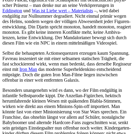
scher Präsenz – man denke nur an seine Verköprerungen in
Eddington
und
Was ist Liebe wert – Mate­ria­lists
–, wird dabei
endgültig zur Null­nummer degra­diert. Nicht einmal primär wegen
des Helms, sondern wegen der völligen Abwe­sen­heit jeder Figu­ren­
ent­wick­lung. Din Djarin spricht monoton, handelt monoton, reagiert
monoton. Es gibt keine inneren Konflikte mehr, keine Ambi­va­
lenzen, keine Entwick­lung. Der Mandalo­rianer bewegt sich durch
diesen Film wie ein NPC in einem mittel­mäßigen Video­spiel.
Selbst die behaup­teten Action­se­quenzen erzeugen kaum Spannung.
Favreau insze­niert sie mit einer seltsamen stati­schen Trägheit, die
fast scho­ckie­rend wirkt, wenn man bedenkt, dass derselbe Regisseur
einst mit
Iron Man
das moderne Super­hel­den­kino entschei­dend
mitprägte. Doch die guten Iron Man-Filme liegen inzwi­schen
offenbar in einer weit entfernten Galaxis.
Besonders unan­ge­nehm wird es dann, wo der Film endgültig in
infantile Selbst­par­odie kippt. Die Anzellan-Figürchen, hektisch
herum­fah­rende kleinen Wesen mit quäkenden Blabla-Stimmen,
wirken wie direkt aus einem Minions-Spin-off impor­tiert. Man
könnte fast von einer Mini­oni­sie­rung von Star Wars sprechen. Ein
Franchise, das ohnehin längst vor allem auf Schüler, nost­al­gi­sche
Baby­boomer und alternde Hardcore-Fans zuge­schnitten war, senkt
sein geistiges Einstiegs­alter nun offenbar noch weiter. Kinder­gar­ten­
kinder dürften diesem Film problemlos folgen können: nicht etwa,