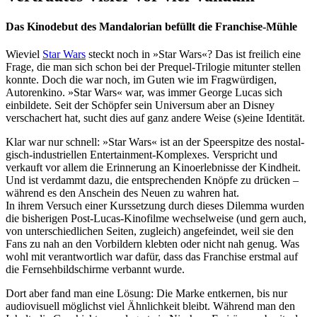
Das Kinodebut des Mandalorian befüllt die Franchise-Mühle
Wieviel
Star Wars
steckt noch in »Star Wars«? Das ist freilich eine
Frage, die man sich schon bei der Prequel-Trilogie mitunter stellen
konnte. Doch die war noch, im Guten wie im Frag­wür­digen,
Autoren­kino. »Star Wars« war, was immer George Lucas sich
einbil­dete. Seit der Schöpfer sein Universum aber an Disney
verscha­chert hat, sucht dies auf ganz andere Weise (s)eine Identität.
Klar war nur schnell: »Star Wars« ist an der Speer­spitze des nost­al­
gisch-indus­tri­ellen Enter­tain­ment-Komplexes. Verspricht und
verkauft vor allem die Erin­ne­rung an Kino­er­leb­nisse der Kindheit.
Und ist verdammt dazu, die entspre­chenden Knöpfe zu drücken –
während es den Anschein des Neuen zu wahren hat.
In ihrem Versuch einer Kurs­set­zung durch dieses Dilemma wurden
die bishe­rigen Post-Lucas-Kinofilme wech­sel­weise (und gern auch,
von unter­schied­li­chen Seiten, zugleich) ange­feindet, weil sie den
Fans zu nah an den Vorbil­dern klebten oder nicht nah genug. Was
wohl mit verant­wort­lich war dafür, dass das Franchise erstmal auf
die Fern­seh­bild­schirme verbannt wurde.
Dort aber fand man eine Lösung: Die Marke entkernen, bis nur
audio­vi­suell möglichst viel Ähnlich­keit bleibt. Während man den