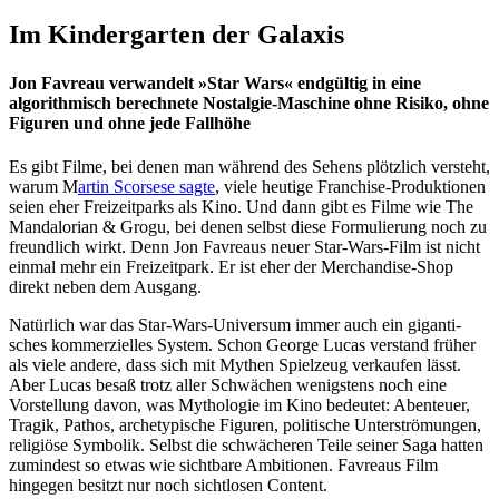
Im Kindergarten der Galaxis
Jon Favreau verwandelt »Star Wars« endgültig in eine
algorithmisch berechnete Nostalgie-Maschine ohne Risiko, ohne
Figuren und ohne jede Fallhöhe
Es gibt Filme, bei denen man während des Sehens plötzlich versteht,
warum M
artin Scorsese sagte
, viele heutige Franchise-Produk­tionen
seien eher Frei­zeit­parks als Kino. Und dann gibt es Filme wie
The
Mandalo­rian & Grogu
, bei denen selbst diese Formu­lie­rung noch zu
freund­lich wirkt. Denn Jon Favreaus neuer Star-Wars-Film ist nicht
einmal mehr ein Frei­zeit­park. Er ist eher der Merchan­dise-Shop
direkt neben dem Ausgang.
Natürlich war das Star-Wars-Universum immer auch ein gigan­ti­
sches kommer­zi­elles System. Schon George Lucas verstand früher
als viele andere, dass sich mit Mythen Spielzeug verkaufen lässt.
Aber Lucas besaß trotz aller Schwächen wenigs­tens noch eine
Vorstel­lung davon, was Mytho­logie im Kino bedeutet: Abenteuer,
Tragik, Pathos, arche­ty­pi­sche Figuren, poli­ti­sche Unter­strö­mungen,
religiöse Symbolik. Selbst die schwächeren Teile seiner Saga hatten
zumindest so etwas wie sichtbare Ambi­tionen. Favreaus Film
hingegen besitzt nur noch sicht­losen Content.