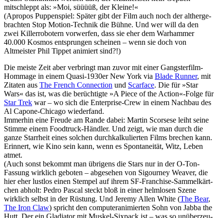
mitschleppt als: »Moi, süüüüß, der Kleine!«
(Apropos Puppen­spiel: Später gibt der Film auch noch der alther­ge­
brachten Stop Motion-Technik die Bühne. Und wer will da den
zwei Killer­ro­bo­tern vorwerfen, dass sie eher dem Warhammer
40.000 Kosmos entsprungen scheinen – wenn sie doch von
Altmeister Phil Tippet animiert sind?!)
Die meiste Zeit aber verbringt man zuvor mit einer Gangs­ter­film-
Hommage in einem Quasi-1930er New York via
Blade Runner
, mit
Zitaten aus
The French Connec­tion
und
Scarface
. Die für »Star
Wars« das ist, was die berüch­tigte »A Piece of the Action«-Folge für
Star Trek
war – wo sich die Enter­prise-Crew in einem Nachbau des
Al Capone-Chicago wieder­fand.
Immerhin eine Freude am Rande dabei: Martin Scorsese leiht seine
Stimme einem Foodtruck-Händler. Und zeigt, wie man durch die
ganze Starrheit eines solchen durch­kal­ku­lierten Films brechen kann.
Erinnert, wie Kino sein kann, wenn es Spon­ta­n­eität, Witz, Leben
atmet.
(Auch sonst bekommt man übrigens die Stars nur in der O-Ton-
Fassung wirklich geboten – abgesehen von Sigourney Weaver, die
hier eher lustlos einen Stempel auf ihrem SF-Franchise-Sammel­kärt­
chen abholt: Pedro Pascal steckt bloß in einer helmlosen Szene
wirklich selbst in der Rüstung. Und Jeremy Allen White (
The Bear
,
The Iron Claw
) spricht den compu­ter­ani­mierten Sohn von Jabba the
Hutt. Der ein Gladiator mit Muskel-Sixpack ist – was so unüber­zeu­