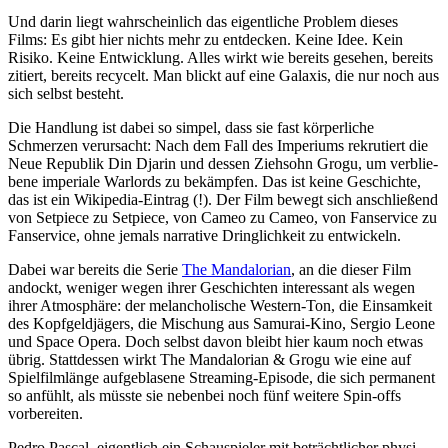
Und darin liegt wahr­schein­lich das eigent­liche Problem dieses
Films: Es gibt hier nichts mehr zu entdecken. Keine Idee. Kein
Risiko. Keine Entwick­lung. Alles wirkt wie bereits gesehen, bereits
zitiert, bereits recycelt. Man blickt auf eine Galaxis, die nur noch aus
sich selbst besteht.
Die Handlung ist dabei so simpel, dass sie fast körper­liche
Schmerzen verur­sacht: Nach dem Fall des Imperiums rekru­tiert die
Neue Republik Din Djarin und dessen Ziehsohn Grogu, um verblie­
bene imperiale Warlords zu bekämpfen. Das ist keine Geschichte,
das ist ein Wikipedia-Eintrag (!). Der Film bewegt sich anschließend
von Setpiece zu Setpiece, von Cameo zu Cameo, von Fanser­vice zu
Fanser­vice, ohne jemals narrative Dring­lich­keit zu entwi­ckeln.
Dabei war bereits die Serie
The Mandalo­rian
, an die dieser Film
andockt, weniger wegen ihrer Geschichten inter­es­sant als wegen
ihrer Atmo­sphäre: der melan­cho­li­sche Western-Ton, die Einsam­keit
des Kopf­geld­jä­gers, die Mischung aus Samurai-Kino, Sergio Leone
und Space Opera. Doch selbst davon bleibt hier kaum noch etwas
übrig. Statt­dessen wirkt
The Mandalo­rian & Grogu
wie eine auf
Spiel­film­länge aufge­bla­sene Streaming-Episode, die sich permanent
so anfühlt, als müsste sie nebenbei noch fünf weitere Spin-offs
vorbe­reiten.
Pedro Pascal, eigent­lich ein Schau­spieler mit beträcht­li­cher physi­