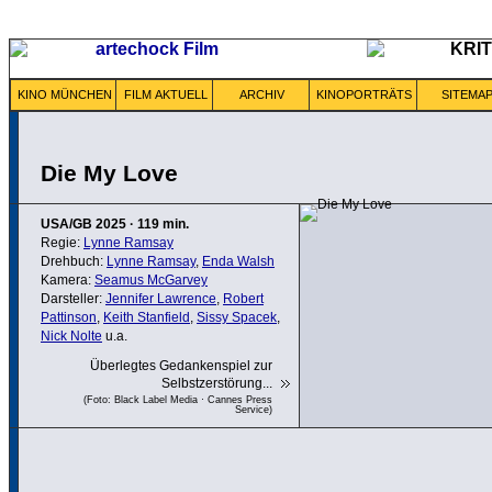
KINO MÜNCHEN
FILM AKTUELL
ARCHIV
KINOPORTRÄTS
SITEMA
Die My Love
USA/GB
2025
·
119 min.
Regie:
Lynne Ramsay
Drehbuch:
Lynne Ramsay
,
Enda Walsh
Kamera:
Seamus McGarvey
Darsteller:
Jennifer Lawrence
,
Robert
Pattinson
,
Keith Stanfield
,
Sissy Spacek
,
Nick Nolte
u.a.
Überlegtes Gedankenspiel zur
Selbstzerstörung...
(Foto: Black Label Media · Cannes Press
Service)