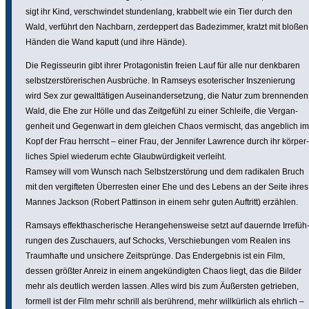
sigt ihr Kind, verschwindet stun­den­lang, krabbelt wie ein Tier durch den
Wald, verführt den Nachbarn, zerdep­pert das Bade­zimmer, kratzt mit bloßen
Händen die Wand kaputt (und ihre Hände).
Die Regis­seurin gibt ihrer Prot­ago­nistin freien Lauf für alle nur denkbaren
selbst­zer­stö­re­ri­schen Ausbrüche. In Ramseys esote­ri­scher Insze­nie­rung
wird Sex zur gewalt­tä­tigen Ausein­an­der­set­zung, die Natur zum bren­nenden
Wald, die Ehe zur Hölle und das Zeit­ge­fühl zu einer Schleife, die Vergan­
gen­heit und Gegenwart in dem gleichen Chaos vermischt, das angeblich im
Kopf der Frau herrscht – einer Frau, der Jennifer Lawrence durch ihr körper­
li­ches Spiel wiederum echte Glaub­wür­dig­keit verleiht.
Ramsey will vom Wunsch nach Selbst­zer­störung und dem radikalen Bruch
mit den vergif­teten Über­resten einer Ehe und des Lebens an der Seite ihres
Mannes Jackson (Robert Pattinson in einem sehr guten Auftritt) erzählen.
Ramsays effekt­ha­sche­ri­sche Heran­ge­hens­weise setzt auf dauernde Irre­füh
rungen des Zuschauers, auf Schocks, Verschie­bungen vom Realen ins
Traum­hafte und unsichere Zeitsprünge. Das Ender­gebnis ist ein Film,
dessen größter Anreiz in einem angekün­digten Chaos liegt, das die Bilder
mehr als deutlich werden lassen. Alles wird bis zum Äußersten getrieben,
formell ist der Film mehr schrill als berührend, mehr will­kür­lich als ehrlich –