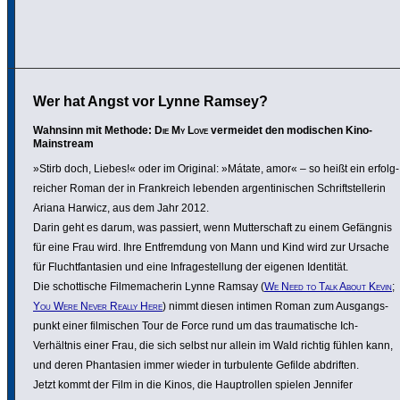
Wer hat Angst vor Lynne Ramsey?
Wahnsinn mit Methode:
Die My Love
vermeidet den modischen Kino-
Mainstream
»Stirb doch, Liebes!« oder im Original: »Mátate, amor« – so heißt ein erfolg­
rei­cher Roman der in Frank­reich lebenden argen­ti­ni­schen Schrift­stel­lerin
Ariana Harwicz, aus dem Jahr 2012.
Darin geht es darum, was passiert, wenn Mutter­schaft zu einem Gefängnis
für eine Frau wird. Ihre Entfrem­dung von Mann und Kind wird zur Ursache
für Flucht­fan­ta­sien und eine Infra­ge­stel­lung der eigenen Identität.
Die schot­ti­sche Filme­ma­cherin Lynne Ramsay (
We Need to Talk About Kevin
;
You Were Never Really Here
) nimmt diesen intimen Roman zum Ausgangs­
punkt einer filmi­schen Tour de Force rund um das trau­ma­ti­sche Ich-
Verhältnis einer Frau, die sich selbst nur allein im Wald richtig fühlen kann,
und deren Phan­ta­sien immer wieder in turbu­lente Gefilde abdriften.
Jetzt kommt der Film in die Kinos, die Haupt­rollen spielen Jennifer