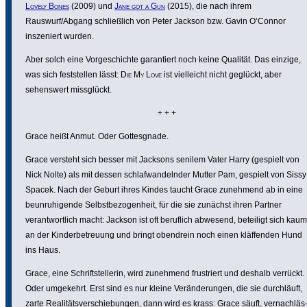
Lovely Bones
(2009) und
Jane got a Gun
(2015), die nach ihrem
Rauswurf/Abgang schließ­lich von Peter Jackson bzw. Gavin O’Connor
insze­niert wurden.
Aber solch eine Vorge­schichte garan­tiert noch keine Qualität. Das einzige,
was sich fest­stellen lässt:
Die My Love
ist viel­leicht nicht geglückt, aber
sehens­wert miss­glückt.
+ + +
Grace heißt Anmut. Oder Gottes­gnade.
Grace versteht sich besser mit Jacksons senilem Vater Harry (gespielt von
Nick Nolte) als mit dessen schlaf­wan­delnder Mutter Pam, gespielt von Sissy
Spacek. Nach der Geburt ihres Kindes taucht Grace zunehmend ab in eine
beun­ru­hi­gende Selbst­be­zo­gen­heit, für die sie zunächst ihren Partner
verant­wort­lich macht: Jackson ist oft beruflich abwesend, beteiligt sich kaum
an der Kinder­be­treuung und bringt obendrein noch einen kläf­fenden Hund
ins Haus.
Grace, eine Schrift­stel­lerin, wird zunehmend frus­triert und deshalb verrückt.
Oder umgekehrt. Erst sind es nur kleine Verän­de­rungen, die sie durch­läuft,
zarte Reali­täts­ver­schie­bungen, dann wird es krass: Grace säuft, vernach­läs