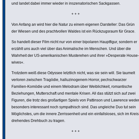
und landet dabei immer wieder in insze­na­to­ri­schen Sack­gassen.
+ + +
Von Anfang an wird hier die Natur zu einem eigenen Darsteller: Das Grün
der Wiesen und des pracht­vollen Waldes ist ein Rück­zugs­raum für Grace.
So handelt dieser Film nicht nur von einer bipolaren Haupt­figur, sondern er
erzählt uns auch viel über das Anima­li­sche im Menschen. Und über die
Wahrheit der US-ameri­ka­ni­schen Muster­ehen und ihrer »Desperate House­
wives«.
Trotzdem weiß diese Odyssee letztlich nicht, was sie sein will. Sie taumelt
verloren zwischen Tragödie, hallu­zi­no­genem Horror, pech­schwarzer
Familien-Komödie und einem Melodram über Weib­lich­keit, roman­ti­sche
Bezie­hungen, Mutter­schaft und mentale Krisen. All das stützt sich auf zwei
Figuren, die trotz des groß­ar­tigen Spiels von Pattinson und Lawrence wede
besonders inter­es­sant noch sympa­thisch sind. Das ungleiche Duo tut sein
Möglichstes, um die innere Zerris­sen­heit und ein einfalls­loses, sich im Kreis
drehendes Drehbuch zu tragen.
+ + +