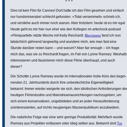
+ + +
Dies ist kein Film für Cannes! Dort hatte ich den Film gesehen und einfach
nur hunds­mi­se­rabel schlecht gefunden. »Total versem­melt« schrieb ich,
und verstehe auch immer noch warum. Aber trotzdem: heute ist es mir egal.
Heute geht es mir hier nun eher wie den Kollegen im artechock-podcast
»Film­quar­tett« letzte Woche mit Kelly Reichardt.
Master­mind
fand ich nun
tatsäch­lich gähnend lang­weilig und wundere mich, wie man fast eine
Stunde darüber reden kann – und warum? Aber fair enough – ich frage
mich das, was sie zu Reichardt fragen, im Fall von Lynne Ramsey: Weshalb
inter­es­sieren und faszi­nieren mich diese Filme überhaupt, und auch
dieser?
Die Schottin Lynne Ramsey wurde im inter­na­tio­nalen Indie-Kino des begin­
nenden 21. Jahr­hun­derts durch ihre unbe­stech­liche Eigen­wil­lig­keit
bekannt: Immer wieder weigerte sie sich, den idio­ti­schen Anfor­de­rungen de
heutigen Film­in­dus­trie und Main­strea­m­aus­rich­tungen nach­zu­geben, um
sich einem konser­va­tiven, unge­bil­deten und an jeder Heraus­for­de­rung
unin­ter­es­sierten, auf nichts neugie­rigen Massen­pu­blikum anzu­bie­dern.
Die natür­liche Folge war eine sehr geringe Produk­ti­vität: Mehrfach wurde
Ramsey aus Projekten entlassen oder stieg selber aus. Bekannt sind
The