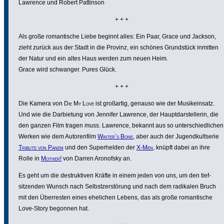
Lawrence und Robert Pattinson
+ + +
Als große roman­ti­sche Liebe beginnt alles: Ein Paar, Grace und Jackson,
zieht zurück aus der Stadt in die Provinz, ein schönes Grund­stück inmitten
der Natur und ein altes Haus werden zum neuen Heim.
Grace wird schwanger. Pures Glück.
+ + +
Die Kamera von
Die My Love
ist großartig, genauso wie der Musik­ein­satz.
Und wie die Darbie­tung von Jennifer Lawrence, der Haupt­dar­stel­lerin, die
den ganzen Film tragen muss. Lawrence, bekannt aus so unter­schied­li­chen
Werken wie dem Autoren­film
Winter’s Bone
, aber auch der Jugend­kult­serie
Tribute von Panem
und den Super­helden der
X-Men
, knüpft dabei an ihre
Rolle in
Mother!
von Darren Aronofsky an.
Es geht um die destruk­tiven Kräfte in einem jeden von uns, um den tief-
sitzenden Wunsch nach Selbst­zer­störung und nach dem radikalen Bruch
mit den Über­resten eines ehelichen Lebens, das als große roman­ti­sche
Love-Story begonnen hat.