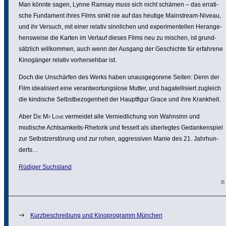
Man könnte sagen, Lynne Ramsay muss sich nicht schämen – das erra­ti­
sche Fundament ihres Films sinkt nie auf das heutige Main­stream-Niveau,
und ihr Versuch, mit einer relativ sinn­li­chen und expe­ri­men­tellen Heran­ge­
hens­weise die Karten im Verlauf dieses Films neu zu mischen, ist grund­
sätz­lich will­kommen, auch wenn der Ausgang der Geschichte für erfahrene
Kino­gänger relativ vorher­sehbar ist.
Doch die Unschärfen des Werks haben unaus­ge­go­rene Seiten: Denn der
Film idea­li­siert eine verant­wor­tungs­lose Mutter, und baga­tel­li­siert zugleich
die kindische Selbst­be­zo­gen­heit der Haupt­figur Grace und ihre Krankheit.
Aber
Die My Love
vermeidet alle Vernied­li­chung von Wahnsinn und
modische Acht­sam­keits-Rhetorik und fesselt als über­legtes Gedan­ken­spiel
zur Selbst­zer­störung und zur rohen, aggres­siven Manie des 21. Jahr­hun­
derts…
Rüdiger Suchsland
Kurzbeschreibung und Kinoprogramm München