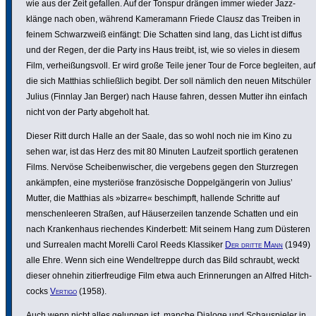
wie aus der Zeit gefallen. Auf der Tonspur drängen immer wieder Jazz­
klänge nach oben, während Kame­ra­mann Friede Clausz das Treiben in
feinem Schwarz­weiß einfängt: Die Schatten sind lang, das Licht ist diffus
und der Regen, der die Party ins Haus treibt, ist, wie so vieles in diesem
Film, verheißungs­voll. Er wird große Teile jener Tour de Force begleiten, auf
die sich Matthias schließ­lich begibt. Der soll nämlich den neuen Mitschüler
Julius (Finnlay Jan Berger) nach Hause fahren, dessen Mutter ihn einfach
nicht von der Party abgeholt hat.
Dieser Ritt durch Halle an der Saale, das so wohl noch nie im Kino zu
sehen war, ist das Herz des mit 80 Minuten Laufzeit sportlich geratenen
Films. Nervöse Schei­ben­wi­scher, die vergebens gegen den Sturz­regen
ankämpfen, eine myste­riöse fran­zö­si­sche Doppel­gän­gerin von Julius’
Mutter, die Matthias als »bizarre« beschimpft, hallende Schritte auf
menschen­leeren Straßen, auf Häuser­zeilen tanzende Schatten und ein
nach Kran­ken­haus riechendes Kinder­bett: Mit seinem Hang zum Düsteren
und Surrealen macht Morelli Carol Reeds Klassiker
Der dritte Mann
(1949)
alle Ehre. Wenn sich eine Wendel­treppe durch das Bild schraubt, weckt
dieser ohnehin zitier­freu­dige Film etwa auch Erin­ne­rungen an Alfred Hitch­
cocks
Vertigo
(1958).
Auch wenn nicht alles gelungen ist, manche Dialoge und Schau­spieler in