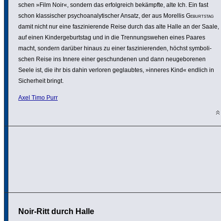
schen »Film Noir«, sondern das erfolg­reich bekämpfte, alte Ich. Ein fast
schon klas­si­scher psycho­ana­ly­ti­scher Ansatz, der aus Morellis
Geburtstag
damit nicht nur eine faszi­nie­rende Reise durch das alte Halle an der Saale,
auf einen Kinder­ge­burtstag und in die Tren­nungs­wehen eines Paares
macht, sondern darüber hinaus zu einer faszi­nie­renden, höchst symbo­li­
schen Reise ins Innere einer geschun­denen und dann neuge­bo­renen
Seele ist, die ihr bis dahin verloren geglaubtes, »inneres Kind« endlich in
Sicher­heit bringt.
Axel Timo Purr
Noir-Ritt durch Halle