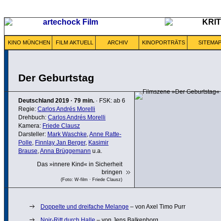
KINO MÜNCHEN
FILM AKTUELL
ARCHIV
KINOPORTRÄTS
SITEMA
Der Geburtstag
Deutschland
2019
·
79 min.
· FSK: ab 6
Regie:
Carlos Andrés Morelli
Drehbuch:
Carlos Andrés Morelli
Kamera:
Friede Clausz
Darsteller:
Mark Waschke
,
Anne Ratte-
Polle
,
Finnlay Jan Berger
,
Kasimir
Brause
,
Anna Brüggemann
u.a.
Das »innere Kind« in Sicherheit
bringen
(Foto: W-film · Friede Clausz)
Doppelte und dreifache Melange
– von Axel Timo Purr
Noir-Ritt durch Halle
– von Jens Balkenborg