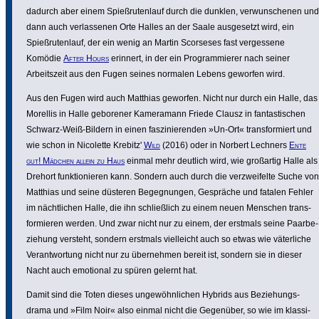
dadurch aber einem Spießru­ten­lauf durch die dunklen, verwun­schenen und
dann auch verlas­senen Orte Halles an der Saale ausge­setzt wird, ein
Spießru­ten­lauf, der ein wenig an Martin Scorseses fast verges­sene
Komödie
After Hours
erinnert, in der ein Program­mierer nach seiner
Arbeits­zeit aus den Fugen seines normalen Lebens geworfen wird.
Aus den Fugen wird auch Matthias geworfen. Nicht nur durch ein Halle, das
Morellis in Halle geborener Kame­ra­mann Friede Clausz in fantas­ti­schen
Schwarz-Weiß-Bildern in einen faszi­nie­renden »Un-Ort« trans­for­miert und
wie schon in Nicolette Krebitz'
Wild
(2016) oder in Norbert Lechners
Ente
gut! Mädchen allein zu Haus
einmal mehr deutlich wird, wie großartig Halle als
Drehort funk­tio­nieren kann. Sondern auch durch die verzwei­felte Suche von
Matthias und seine düsteren Begeg­nungen, Gespräche und fatalen Fehler
im nächt­li­chen Halle, die ihn schließ­lich zu einem neuen Menschen trans­
for­mieren werden. Und zwar nicht nur zu einem, der erstmals seine Paar­be­
zie­hung versteht, sondern erstmals viel­leicht auch so etwas wie väter­liche
Verant­wor­tung nicht nur zu über­nehmen bereit ist, sondern sie in dieser
Nacht auch emotional zu spüren gelernt hat.
Damit sind die Toten dieses unge­wöhn­li­chen Hybrids aus Bezie­hungs­
drama und »Film Noir« also einmal nicht die Gegenüber, so wie im klas­si­