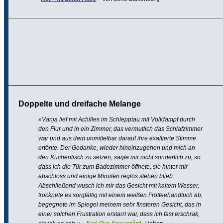
Doppelte und dreifache Melange
»Vanja lief mit Achilles im Schlepptau mit Volldampf durch
den Flur und in ein Zimmer, das vermut­lich das Schlaf­zimmer
war und aus dem unmit­telbar darauf ihre exal­tierte Stimme
ertönte. Der Gedanke, wieder hinein­zu­gehen und mich an
den Küchen­tisch zu setzen, sagte mir nicht sonder­lich zu, so
dass ich die Tür zum Bade­zimmer öffnete, sie hinter mir
abschloss und einige Minuten reglos stehen blieb.
Abschließend wusch ich mir das Gesicht mit kaltem Wasser,
trocknete es sorg­fältig mit einem weißen Frot­tee­hand­tuch ab,
begegnete im Spiegel meinem sehr finsteren Gesicht, das in
einer solchen Frus­tra­tion erstarrt war, dass ich fast erschrak,