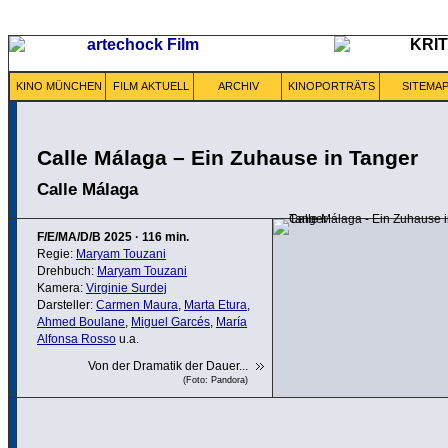
KINO MÜNCHEN
FILM AKTUELL
ARCHIV
KINOPORTRÄTS
SITEMA
Calle Málaga – Ein Zuhause in Tanger
Calle Málaga
F/E/MA/D/B
2025
·
116 min.
Regie:
Maryam Touzani
Drehbuch:
Maryam Touzani
Kamera:
Virginie Surdej
Darsteller:
Carmen Maura
,
Marta Etura
,
Ahmed Boulane
,
Miguel Garcés
,
María
Alfonsa Rosso
u.a.
Von der Dramatik der Dauer...
(Foto: Pandora)