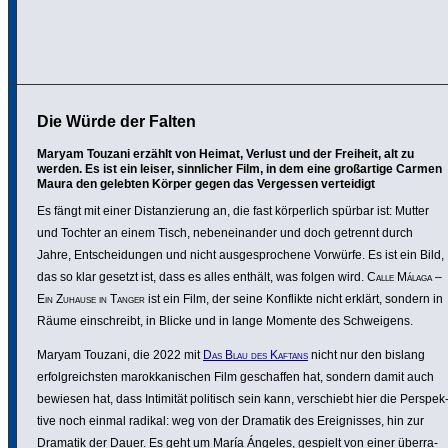
Die Würde der Falten
Maryam Touzani erzählt von Heimat, Verlust und der Freiheit, alt zu
werden. Es ist ein leiser, sinnlicher Film, in dem eine großartige Carmen
Maura den gelebten Körper gegen das Vergessen verteidigt
Es fängt mit einer Distan­zie­rung an, die fast körper­lich spürbar ist: Mutter
und Tochter an einem Tisch, neben­ein­ander und doch getrennt durch
Jahre, Entschei­dungen und nicht ausge­spro­chene Vorwürfe. Es ist ein Bild,
das so klar gesetzt ist, dass es alles enthält, was folgen wird.
Calle Málaga –
Ein Zuhause in Tanger
ist ein Film, der seine Konflikte nicht erklärt, sondern in
Räume einschreibt, in Blicke und in lange Momente des Schwei­gens.
Maryam Touzani, die 2022 mit
Das Blau des Kaftans
nicht nur den bislang
erfolg­reichsten marok­ka­ni­schen Film geschaffen hat, sondern damit auch
bewiesen hat, dass Intimität politisch sein kann, verschiebt hier die Perspek
tive noch einmal radikal: weg von der Dramatik des Ereig­nisses, hin zur
Dramatik der Dauer. Es geht um María Ángeles, gespielt von einer über­ra­