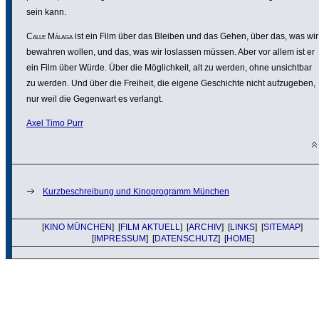
sein kann.
Calle Málaga
ist ein Film über das Bleiben und das Gehen, über das, was wir
bewahren wollen, und das, was wir loslassen müssen. Aber vor allem ist er
ein Film über Würde. Über die Möglich­keit, alt zu werden, ohne unsichtbar
zu werden. Und über die Freiheit, die eigene Geschichte nicht aufzu­geben,
nur weil die Gegenwart es verlangt.
Axel Timo Purr
Kurzbeschreibung und Kinoprogramm München
[
KINO MÜNCHEN
] [
FILM AKTUELL
] [
ARCHIV
] [
LINKS
] [
SITEMAP
]
[
IMPRESSUM
] [
DATENSCHUTZ
] [
HOME
]