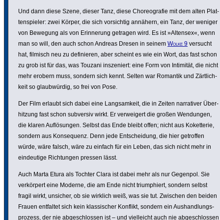
Und dann diese Szene, dieser Tanz, diese Choreo­grafie mit dem alten Plat­
ten­spieler: zwei Körper, die sich vorsichtig annähern, ein Tanz, der weniger
von Bewegung als von Erin­ne­rung getragen wird. Es ist »Altensex«, wenn
man so will, den auch schon Andreas Dresen in seinem
Wolke 9
versucht
hat, filmisch neu zu defi­nieren, aber scheint es wie ein Wort, das fast schon
zu grob ist für das, was Touzani insze­niert: eine Form von Intimität, die nicht
mehr erobern muss, sondern sich kennt. Selten war Romantik und Zärt­lich­
keit so glaub­würdig, so frei von Pose.
Der Film erlaubt sich dabei eine Lang­sam­keit, die in Zeiten narra­tiver Über­
hit­zung fast schon subversiv wirkt. Er verwei­gert die großen Wendungen,
die klaren Auflö­sungen. Selbst das Ende bleibt offen; nicht aus Koket­terie,
sondern aus Konse­quenz. Denn jede Entschei­dung, die hier getroffen
würde, wäre falsch, wäre zu einfach für ein Leben, das sich nicht mehr in
eindeu­tige Rich­tungen pressen lässt.
Auch Marta Etura als Tochter Clara ist dabei mehr als nur Gegenpol. Sie
verkör­pert eine Moderne, die am Ende nicht trium­phiert, sondern selbst
fragil wirkt, unsicher, ob sie wirklich weiß, was sie tut. Zwischen den beiden
Frauen entfaltet sich kein klas­si­scher Konflikt, sondern ein Aushand­lungs­
pro­zess, der nie abge­schlossen ist – und viel­leicht auch nie abge­schlossen