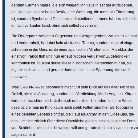
genden Carmen Maura, die sich weigert, ihr Haus in Tanger aufzu­geben,
ein Haus, das mehr ist als Besitz, eine Wohnung, die mehr als Erin­ne­rung
ist, sondern Symbol und Teil eines sedi­men­tierten Lebens ist, das sich nicht
einfach verkaufen lässt, ohne sich selbst zu verraten.
Die Diskre­panz zwischen Gegenwart und Vergan­gen­heit, zwischen Heimat
und Verlo­ren­heit, ist dabei kein abstraktes Thema, sondern konkret einge­
schrieben in die Geschichte einer spani­schen Minder­heit in Marokko, die
einst vor Franco floh und nun erneut mit dem Verlust von Zugehö­rig­keit
konfron­tiert ist. Touzani deutet diese histo­ri­schen Hier­ar­chien nur an, sie
legt sie nicht aus – und gerade darin entsteht eine Spannung, die subtil
nachwirkt.
Was
Calle Málaga
so besonders macht, ist sein Blick auf das Alter. Nicht als
Defizit, nicht als Ausklang, sondern als Verdich­tung. María Ángeles’ Körper
wird nicht kaschiert, nicht ästhe­tisch neutra­li­siert, sondern in einer Weise
gezeigt, die man im Kino kaum noch sieht: Falten sind hier als Topo­grafie
eines gelebten Lebens sichtbar, die Haut als Archiv. In den Close-ups, die
das Licht fast zärtlich über diese Ober­fläche gleiten lassen, liegt eine Form
von Schönheit, die nichts beweisen will und gerade deshalb so viel mehr zu
sagen scheint.