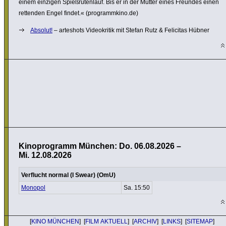
einem einzigen Spießru­ten­lauf. Bis er in der Mutter eines Freundes einen
rettenden Engel findet.« (programm­kino.de)
Absolut!
– arteshots Video­kritik mit Stefan Rutz & Felicitas Hübner
Kinoprogramm München: Do. 06.08.2026 –
Mi. 12.08.2026
Verflucht normal (I Swear) (OmU)
Monopol
Sa. 15:50
[
KINO MÜNCHEN
] [
FILM AKTUELL
] [
ARCHIV
] [
LINKS
] [
SITEMAP
]