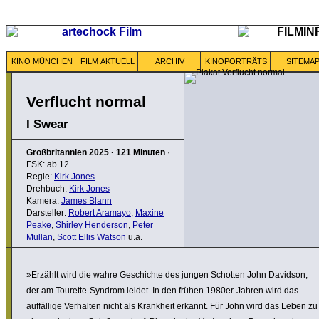
KINO MÜNCHEN
FILM AKTUELL
ARCHIV
KINOPORTRÄTS
SITEMA
Verflucht normal
I Swear
Großbritannien
2025
·
121 Minuten
·
FSK: ab 12
Regie:
Kirk Jones
Drehbuch:
Kirk Jones
Kamera:
James Blann
Darsteller:
Robert Aramayo
,
Maxine
Peake
,
Shirley Henderson
,
Peter
Mullan
,
Scott Ellis Watson
u.a.
»Erzählt wird die wahre Geschichte des jungen Schotten John Davidson,
der am Tourette-Syndrom leidet. In den frühen 1980er-Jahren wird das
auffäl­lige Verhalten nicht als Krankheit erkannt. Für John wird das Leben zu