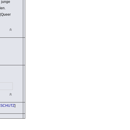
e junge
den.
 (Queer
NSCHUTZ
]