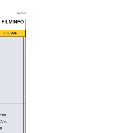
ANZEIGE
SITEMAP
hste
 Alko­
er