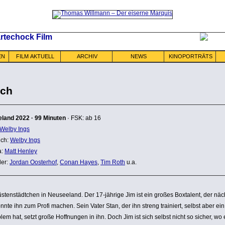
EN
FILM AKTUELL
ARCHIV
NEWS
KINOPORTRÄTS
ch
eland
2022
·
99 Minuten
· FSK: ab 16
Welby Ings
ch:
Welby Ings
a:
Matt Henley
ler:
Jordan Oosterhof
,
Conan Hayes
,
Tim Roth
u.a.
sten­städt­chen in Neusee­land. Der 17-jährige Jim ist ein großes Boxtalent, der näc
nnte ihn zum Profi machen. Sein Vater Stan, der ihn streng trainiert, selbst aber ein
­blem hat, setzt große Hoff­nungen in ihn. Doch Jim ist sich selbst nicht so sicher, wo 