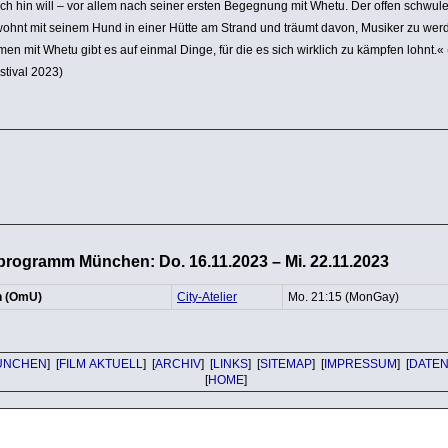
lich hin will – vor allem nach seiner ersten Begegnung mit Whetu. Der offen schwul
ohnt mit seinem Hund in einer Hütte am Strand und träumt davon, Musiker zu wer
n mit Whetu gibt es auf einmal Dinge, für die es sich wirklich zu kämpfen lohnt.«
stival 2023)
programm München: Do. 16.11.2023 – Mi. 22.11.2023
h (OmU)
City-Atelier
Mo. 21:15 (MonGay)
ÜNCHEN
] [
FILM AKTUELL
] [
ARCHIV
] [
LINKS
] [
SITEMAP
] [
IMPRESSUM
] [
DATE
[
HOME
]