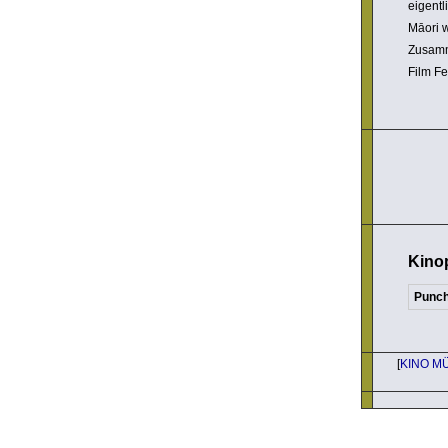
eigent­
Māori w
Zusamme
Film Fe
Kino
Punc
[
KINO M