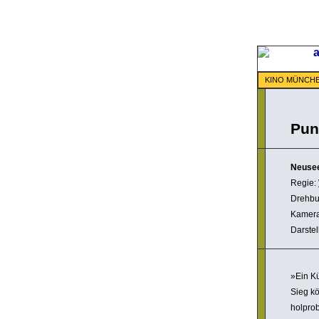
KINO MÜNCH
Pun
Neuse
Regie:
Drehbu
Kamer
Darstel
»Ein Kü
Sieg kö
hol­pro