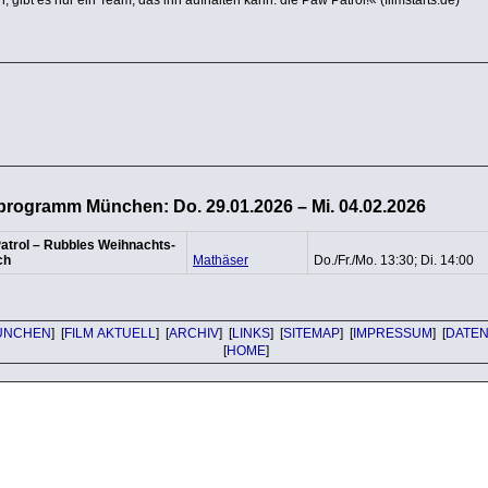
programm München: Do. 29.01.2026 – Mi. 04.02.2026
atrol – Rubbles Weih­nachts­
ch
Mathäser
Do./Fr./Mo. 13:30; Di. 14:00
ÜNCHEN
] [
FILM AKTUELL
] [
ARCHIV
] [
LINKS
] [
SITEMAP
] [
IMPRESSUM
] [
DATE
[
HOME
]