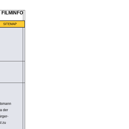
SITEMAP
hts­mann
da der
ürger­
t zu