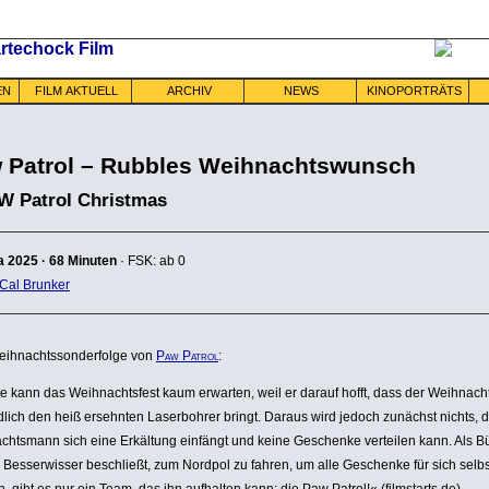
EN
FILM AKTUELL
ARCHIV
NEWS
KINOPORTRÄTS
 Patrol – Rubbles Weihnachtswunsch
W Patrol Christmas
a
2025
·
68 Minuten
· FSK: ab 0
Cal Brunker
ih­nachts­son­der­folge von
Paw Patrol
:
 kann das Weih­nachts­fest kaum erwarten, weil er darauf hofft, dass der Weih­nac
lich den heiß ersehnten Laser­bohrer bringt. Daraus wird jedoch zunächst nichts, 
chts­mann sich eine Erkältung einfängt und keine Geschenke verteilen kann. Als B
 Besser­wisser beschließt, zum Nordpol zu fahren, um alle Geschenke für sich selbs
en, gibt es nur ein Team, das ihn aufhalten kann: die Paw Patrol!« (film­starts.de)