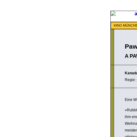
KINO MÜNCH
Paw
A PA
Kanad
Regie:
Eine We
»Rubble
ihm end
Weih­na
meister
stibitz