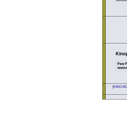
Kino
Paw P
wuns
[
KINO M