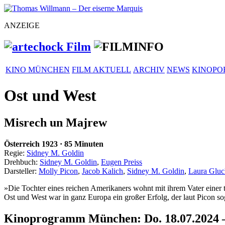
ANZEIGE
KINO MÜNCHEN
FILM AKTUELL
ARCHIV
NEWS
KINOPO
Ost und West
Misrech un Majrew
Österreich
1923
·
85 Minuten
Regie:
Sidney M. Goldin
Drehbuch:
Sidney M. Goldin
,
Eugen Preiss
Darsteller:
Molly Picon
,
Jacob Kalich
,
Sidney M. Goldin
,
Laura Glu
»Die Tochter eines reichen Ameri­ka­ners wohnt mit ihrem Vater einer tr
Ost und West
war in ganz Europa ein großer Erfolg, der laut Picon s
Kinoprogramm München: Do. 18.07.2024 –