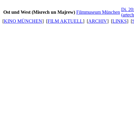
Di. 20
Ost und West (Misrech un Majrew)
Filmmuseum München
(
artec
[
KINO MÜNCHEN
] [
FILM AKTUELL
] [
ARCHIV
] [
LINKS
] [