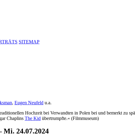
RTRÄTS
SITEMAP
cksman
,
Eugen Neufeld
u.a.
adi­tio­nellen Hochzeit bei Verwandten in Polen bei und bemerkt zu spät,
ogar Chaplins
The Kid
über­trumpfte.« (Film­mu­seum)
 Mi. 24.07.2024