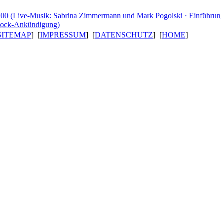
:00 (Live-Musik: Sabrina Zimmer­mann und Mark Pogolski · Einfüh­run
hock-Ankündigung
)
SITEMAP
] [
IMPRESSUM
] [
DATENSCHUTZ
] [
HOME
]