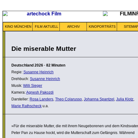
KINO MÜNCHEN
FILM AKTUELL
ARCHIV
KINOPORTRÄTS
SITEMA
Die miserable Mutter
Deutschland
2026
·
82 Minuten
Regie:
Susanne Heinrich
Drehbuch:
Susanne Heinrich
Musik:
Willi Sieger
Kamera:
Agnesh Pakozdi
Darsteller:
Rosa Landers
,
Theo Colarusso
,
Johanna Spantzel
,
Julia Klotz
,
Marie Rathscheck
u.a.
»Für die miserable Mutter, die mit ihrem Neuge­bo­renen und dem Kinds­vate
Peter Pan zu Hause hockt, wird die Mutter­schaft zum Gefängnis. Während