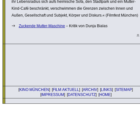
ihr Lebens­ra­dius sich aufs heimische Sofa, den Stadtpark und ein Mutter-
Kind-Café beschränkt, verschwimmen die Grenzen zwischen Innen und
Außen, Gesell­schaft und Subjekt, Körper und Diskurs.« (Filmfest München)
Zuckende Mutter-Maschine
– Kritik von Dunja Bialas
[
KINO MÜNCHEN
] [
FILM AKTUELL
] [
ARCHIV
] [
LINKS
] [
SITEMAP
]
[
IMPRESSUM
] [
DATENSCHUTZ
] [
HOME
]