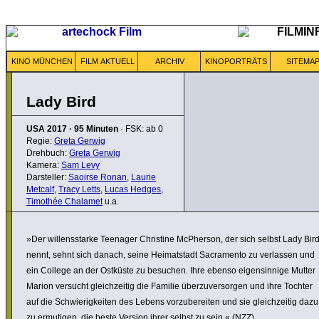
KINO MÜNCHEN
FILM AKTUELL
ARCHIV
KINOPORTRÄTS
SITEMA
Lady Bird
USA
2017
·
95 Minuten
· FSK: ab 0
Regie:
Greta Gerwig
Drehbuch:
Greta Gerwig
Kamera:
Sam Levy
Darsteller:
Saoirse Ronan
,
Laurie
Metcalf
,
Tracy Letts
,
Lucas Hedges
,
Timothée Chalamet
u.a.
»Der willens­starke Teenager Christine McPherson, der sich selbst Lady Bir
nennt, sehnt sich danach, seine Heimat­stadt Sacra­mento zu verlassen und
ein College an der Ostküste zu besuchen. Ihre ebenso eigen­sin­nige Mutter
Marion versucht gleich­zeitig die Familie über­zu­ver­sorgen und ihre Tochter
auf die Schwie­rig­keiten des Lebens vorzu­be­reiten und sie gleich­zeitig dazu
zu ermutigen, die beste Version ihrer selbst zu sein.« (NZZ)