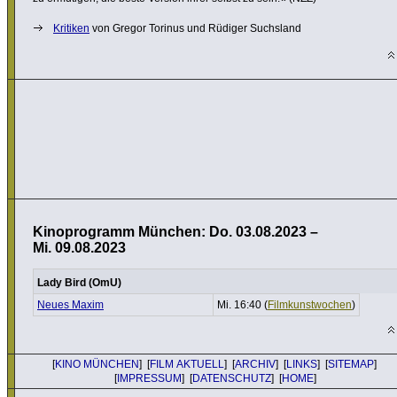
Kritiken
von Gregor Torinus und Rüdiger Suchsland
Kinoprogramm München: Do. 03.08.2023 –
Mi. 09.08.2023
Lady Bird (OmU)
Neues Maxim
Mi. 16:40 (
Film­kunst­wo­chen
)
[
KINO MÜNCHEN
] [
FILM AKTUELL
] [
ARCHIV
] [
LINKS
] [
SITEMAP
]
[
IMPRESSUM
] [
DATENSCHUTZ
] [
HOME
]