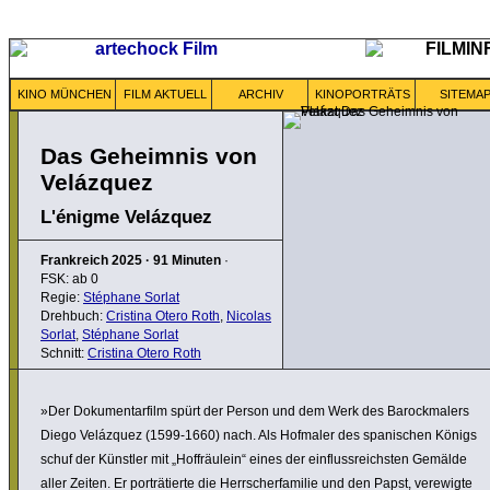
KINO MÜNCHEN
FILM AKTUELL
ARCHIV
KINOPORTRÄTS
SITEMA
Das Geheimnis von
Velázquez
L'énigme Velázquez
Frankreich
2025
·
91 Minuten
·
FSK: ab 0
Regie:
Stéphane Sorlat
Drehbuch:
Cristina Otero Roth
,
Nicolas
Sorlat
,
Stéphane Sorlat
Schnitt:
Cristina Otero Roth
»Der Doku­men­tar­film spürt der Person und dem Werk des Barock­ma­lers
Diego Velázquez (1599-1660) nach. Als Hofmaler des spani­schen Königs
schuf der Künstler mit „Hoffräu­lein“ eines der einfluss­reichsten Gemälde
aller Zeiten. Er porträ­tierte die Herr­scher­fa­milie und den Papst, verewigte