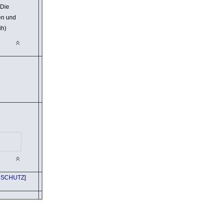
 Die
en und
ih)
NSCHUTZ
]