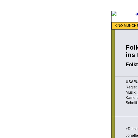
KINO MÜNCH
Fol
ins
Folkt
USA/N
Regie:
Musik:
Kamer
Schnitt
»Dieser
tio­nel