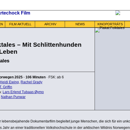
EN
FILM AKTUELL
ARCHIV
NEWS
KINOPORTRÄTS
ktales – Mit Schlittenhunden
 Leben
ales
orwegen
2025
·
106 Minuten
· FSK: ab 6
Heidi Ewing
,
Rachel Grady
T. Griffin
a:
Lars Erlend Tubaas Øymo
:
Nathan Punwar
 lebens­be­ja­hende Doku­men­tar­film begleitet junge Menschen, die sich für ein unk
les Jahr an einer tradi­tio­nellen Volks­hoch­schule in der arkti­schen Wildnis Norwegen