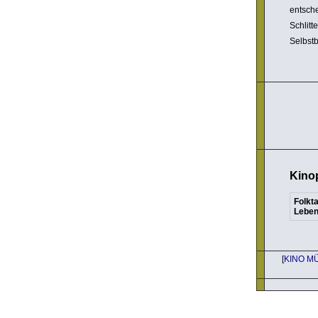
entsche
Schlit­
Selbst­
Kino
Folkta
Leben
[
KINO M