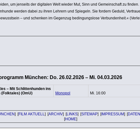
iden, um jenseits der digitalen Welt wieder Mut, Sinn und Gemein­schaft zu finden.
ten­hunde werden dabei zu ihren Lehrern und Spiegeln. Sie fordern Geduld, Vertrau
be­wusst­sein – und schenken im Gegenzug bedin­gungs­lose Verbun­den­heit.« (Verle
programm München: Do. 26.02.2026 – Mi. 04.03.2026
les – Mit Schlit­ten­hunden ins
 (Folktales) (OmU)
Monopol
Mi. 16:00
ÜNCHEN
] [
FILM AKTUELL
] [
ARCHIV
] [
LINKS
] [
SITEMAP
] [
IMPRESSUM
] [
DATE
[
HOME
]