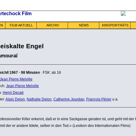
EN
FILM AKTUELL
ARCHIV
NEWS
KINOPORTRÄTS
 eiskalte Engel
amouraï
eich/I
1967
·
98 Minuten
· FSK: ab 16
Jean Pierre Melville
ch:
Jean Pierre Melville
a:
Henri Decaë
ler:
Alain Delon
,
Nathalie Delon
,
Catherine Jourdan
,
François Périer
u.a.
ofes­sio­neller Killer erkennt, daß er in eine Sackgasse geraten ist, und geht mit der
mit der er andere tötete, selber in den Tod.« (Lexikon des Inter­na­tio­nalen Films)