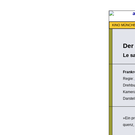
KINO MÜNCH
Der
Le s
Frankr
Regie:
Drehbu
Kamer
Darstel
»Ein pr
quenz, 