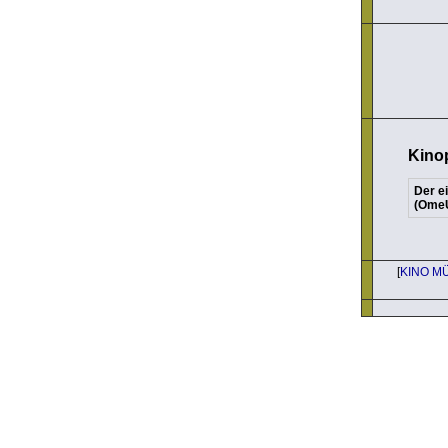
Kino
Der e
(Ome
[
KINO M