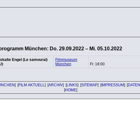
programm München: Do. 29.09.2022 – Mi. 05.10.2022
iskalte Engel (Le samouraï)
Filmmuseum
U)
München
Fr. 18:00
ÜNCHEN
] [
FILM AKTUELL
] [
ARCHIV
] [
LINKS
] [
SITEMAP
] [
IMPRESSUM
] [
DATE
[
HOME
]