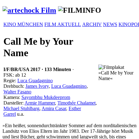
KINO MÜNCHEN
FILM AKTUELL
ARCHIV
NEWS
KINOPO
Call Me by Your
Name
I/F/BR/USA
2017
·
133 Minuten
·
FSK: ab 12
Regie:
Luca Guadagnino
Drehbuch:
James Ivory
,
Luca Guadagnino
,
Walter Fasano
Kamera:
Sayombhu Mukdeeprom
Darsteller:
Armie Hammer
,
Timothée Chalamet
,
Michael Stuhlbarg
,
Amira Casar
,
Esther
Garrel
u.a.
»Ein heißer, sonnen­durch­tränkter Sommer auf dem nord­ita­lie­ni­schen
Landsitz von Elios Eltern im Jahr 1983. Der 17-Jährige hört Musik
und liest Bücher, geht schwimmen und langweilt sich, bis eines