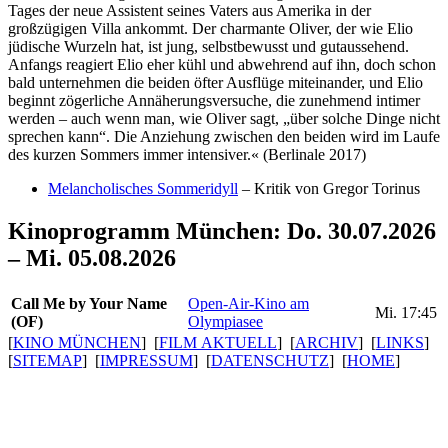
Tages der neue Assistent seines Vaters aus Amerika in der
großzügigen Villa ankommt. Der charmante Oliver, der wie Elio
jüdische Wurzeln hat, ist jung, selbst­be­wusst und gutaus­se­hend.
Anfangs reagiert Elio eher kühl und abwehrend auf ihn, doch schon
bald unter­nehmen die beiden öfter Ausflüge mitein­ander, und Elio
beginnt zöger­liche Annähe­rungs­ver­suche, die zunehmend intimer
werden – auch wenn man, wie Oliver sagt, „über solche Dinge nicht
sprechen kann“. Die Anziehung zwischen den beiden wird im Laufe
des kurzen Sommers immer inten­siver.« (Berlinale 2017)
Melancholisches Sommeridyll
– Kritik von Gregor Torinus
Kinoprogramm München: Do. 30.07.2026
– Mi. 05.08.2026
Call Me by Your Name
Open-Air-Kino am
Mi. 17:45
(OF)
Olympiasee
[
KINO MÜNCHEN
] [
FILM AKTUELL
] [
ARCHIV
] [
LINKS
]
[
SITEMAP
] [
IMPRESSUM
] [
DATENSCHUTZ
] [
HOME
]