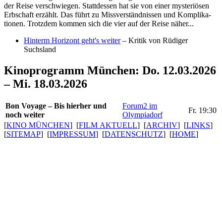
der Reise verschwiegen. Statt­dessen hat sie von einer myste­riösen
Erbschaft erzählt. Das führt zu Miss­ver­s­tänd­nissen und Kompli­ka­
tionen. Trotzdem kommen sich die vier auf der Reise näher...
Hinterm Horizont geht's weiter
– Kritik von Rüdiger
Suchsland
Kinoprogramm München: Do. 12.03.2026
– Mi. 18.03.2026
Bon Voyage – Bis hierher und
Forum2 im
Fr. 19:30
noch weiter
Olympiadorf
[
KINO MÜNCHEN
] [
FILM AKTUELL
] [
ARCHIV
] [
LINKS
]
[
SITEMAP
] [
IMPRESSUM
] [
DATENSCHUTZ
] [
HOME
]