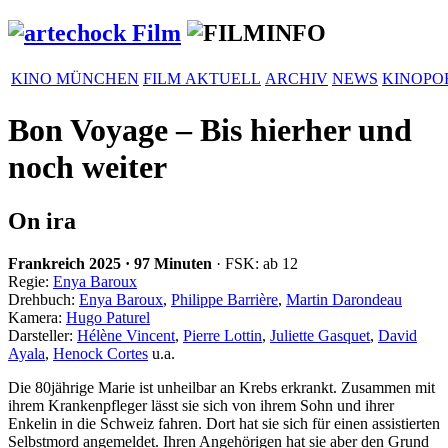
KINO MÜNCHEN
FILM AKTUELL
ARCHIV
NEWS
KINOPO
Bon Voyage – Bis hierher und
noch weiter
On ira
Frankreich
2025
·
97 Minuten
· FSK: ab 12
Regie:
Enya Baroux
Drehbuch:
Enya Baroux
,
Philippe Barrière
,
Martin Darondeau
Kamera:
Hugo Paturel
Darsteller:
Hélène Vincent
,
Pierre Lottin
,
Juliette Gasquet
,
David
Ayala
,
Henock Cortes
u.a.
Die 80jährige Marie ist unheilbar an Krebs erkrankt. Zusammen mit
ihrem Kran­ken­pfleger lässt sie sich von ihrem Sohn und ihrer
Enkelin in die Schweiz fahren. Dort hat sie sich für einen assis­tierten
Selbst­mord ange­meldet. Ihren Angehö­rigen hat sie aber den Grund