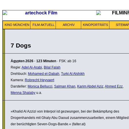
KINO MÜNCHEN
FILM AKTUELL
ARCHIV
KINOPORTRÄTS
SITEMA
7 Dogs
Ägypten
2026
·
123 Minuten
· FSK: ab 16
Regie:
Adel Al-Arabi
,
Bilal Falah
Drehbuch:
Mohamed el-Dabah
,
Turki Al Alshikh
Kamera:
Robrecht Heyvaert
Darsteller:
Monica Bellucci
,
Salman Khan
,
Karim Abdel Aziz
,
Ahmed Ezz
,
Menna Shalaby
u.a.
»Khalid Al Azzizi von Interpol ist gezwungen, bei der Bekämp­fung des
Drogen­han­dels mit Ghaly Abu Daoud zusam­men­zu­ar­beiten, einem Mitglied
der berüch­tigten Seven-Dogs-Bande.« (falter.at)