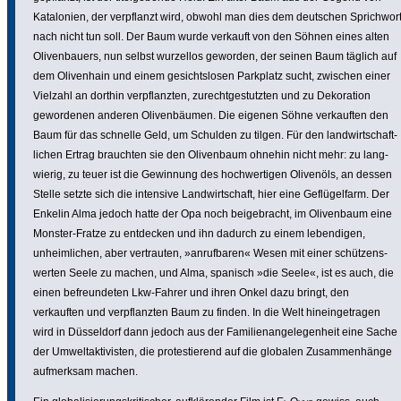
Kata­lo­nien, der verpflanzt wird, obwohl man dies dem deutschen Sprich­wor
nach nicht tun soll. Der Baum wurde verkauft von den Söhnen eines alten
Oliven­bauers, nun selbst wurzellos geworden, der seinen Baum täglich auf
dem Oliven­hain und einem gesichts­losen Parkplatz sucht, zwischen einer
Vielzahl an dorthin verpflanzten, zurecht­ge­stutzten und zu Deko­ra­tion
gewor­denen anderen Oliven­bäumen. Die eigenen Söhne verkauften den
Baum für das schnelle Geld, um Schulden zu tilgen. Für den land­wirt­schaft­
li­chen Ertrag brauchten sie den Oliven­baum ohnehin nicht mehr: zu lang­
wierig, zu teuer ist die Gewinnung des hoch­wer­tigen Olivenöls, an dessen
Stelle setzte sich die intensive Land­wirt­schaft, hier eine Geflü­gel­farm. Der
Enkelin Alma jedoch hatte der Opa noch beige­bracht, im Oliven­baum eine
Monster-Fratze zu entdecken und ihn dadurch zu einem leben­digen,
unheim­li­chen, aber vertrauten, »anruf­baren« Wesen mit einer schüt­zens­
werten Seele zu machen, und Alma, spanisch »die Seele«, ist es auch, die
einen befreun­deten Lkw-Fahrer und ihren Onkel dazu bringt, den
verkauften und verpflanzten Baum zu finden. In die Welt hinein­ge­tragen
wird in Düssel­dorf dann jedoch aus der Fami­li­en­an­ge­le­gen­heit eine Sache
der Umwelt­ak­ti­visten, die protes­tie­rend auf die globalen Zusam­men­hänge
aufmerksam machen.