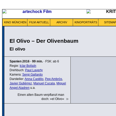
KINO MÜNCHEN
FILM AKTUELL
ARCHIV
KINOPORTRÄTS
SITEMA
El Olivo – Der Olivenbaum
El olivo
Spanien
2016
·
99 min.
· FSK: ab 6
Regie:
Icíar Bollaín
Drehbuch:
Paul Laverty
Kamera:
Sergi Gallardo
Darsteller:
Anna Castillo
,
Pep Ambròs
,
Javier Gutiérrez
,
Manuel Cucala
,
Miguel
Angel Aladren
u.a.
Einen alten Baum verpflanzt man
doch: »el Olivo«