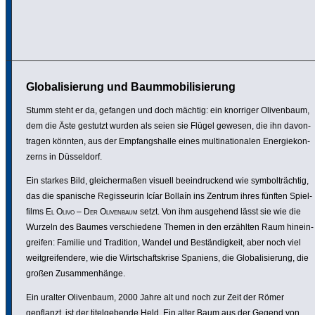
Globalisierung und Baummobilisierung
Stumm steht er da, gefangen und doch mächtig: ein knorriger Oliven­baum,
dem die Äste gestutzt wurden als seien sie Flügel gewesen, die ihn davon­
tragen könnten, aus der Empfangs­halle eines multi­na­tio­nalen Ener­gie­kon­
zerns in Düssel­dorf.
Ein starkes Bild, glei­cher­maßen visuell beein­dru­ckend wie symbol­trächtig,
das die spanische Regis­seurin Icíar Bollaín ins Zentrum ihres fünften Spiel­
films
El Olivo – Der Oliven­baum
setzt. Von ihm ausgehend lässt sie wie die
Wurzeln des Baumes verschie­dene Themen in den erzählten Raum hinein­
greifen: Familie und Tradition, Wandel und Bestän­dig­keit, aber noch viel
weit­grei­fen­dere, wie die Wirt­schafts­krise Spaniens, die Globa­li­sie­rung, die
großen Zusam­men­hänge.
Ein uralter Oliven­baum, 2000 Jahre alt und noch zur Zeit der Römer
gepflanzt, ist der titel­ge­bende Held. Ein alter Baum aus der Gegend von