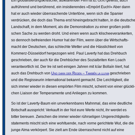
Ein globa­li­sie­rungs­kri­ti­scher, aufklä­render Film ist
El Olivo
gewiss, auch
aufrüh­rend und berührend, ein insis­tie­rendes »Empört Euch!« Aber dann
hat er auch wieder über­ra­schende Untertöne, wenn sich die Spanier
verdrü­cken, die doch das Thema erst hinein­ge­bracht hatten, in die deutsch
Land­schaft, in dem Moment, als die Demons­tra­tion zu einer großen poli­ti­
schen Sache zu werden droht. Und einen wenn auch klischee­ver­an­kerten,
so dennoch befrei­enden Humor hat der Film, wenn über die Wirt­schafts­
macht der Deutschen, das schlechte Wetter und die Häss­lich­keit von
Kommerz-Düssel­dorf herge­zogen wird. Paul Laverty hat das Drehbuch
geschrieben, der auch für die Dreh­bücher des Sozi­al­b­riten Ken Loach
verant­wort­lich ist. Der Ire ist seit einigen Jahren mit Icíar Bollaín liiert, hat
auch das Drehbuch von
Und dann der Regen – También la lluvia
geschrieben
und die Regis­seurin inter­na­tional bekannt gemacht. Die Leich­tig­keit, die
sich immer wieder in diesen empörten Film mischt, scheint von einer glück­li
chen Liaison der Tempe­ra­mente und Anliegen zu kommen.
So ist der Laverty-Baum ein unver­kenn­bares Mahnmal, das eine deutliche
Botschaft ausspricht: Verkauft in der Not eure Werte nicht, ihr werdet es
bitter bereuen. Zwischen die immer wieder rühr­se­ligen Unge­rech­tig­keits­
state­ments mischt sich eine wohl­tu­ende, nach vorne gerich­tete Wut, die die
junge Alma verkör­pert. Sie zielt am Ende über­ra­schend nicht auf eine