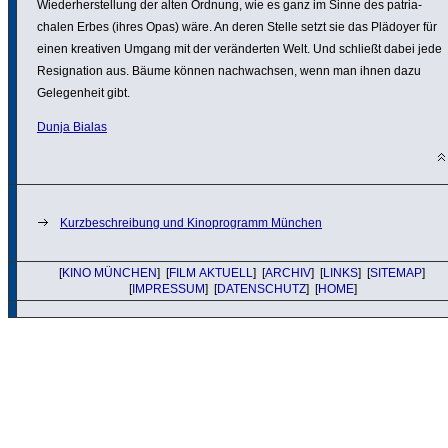
Wieder­her­stel­lung der alten Ordnung, wie es ganz im Sinne des patri­a­
chalen Erbes (ihres Opas) wäre. An deren Stelle setzt sie das Plädoyer für
einen kreativen Umgang mit der verän­derten Welt. Und schließt dabei jede
Resi­gna­tion aus. Bäume können nach­wachsen, wenn man ihnen dazu
Gele­gen­heit gibt.
Dunja Bialas
Kurzbeschreibung und Kinoprogramm München
[
KINO MÜNCHEN
] [
FILM AKTUELL
] [
ARCHIV
] [
LINKS
] [
SITEMAP
]
[
IMPRESSUM
] [
DATENSCHUTZ
] [
HOME
]