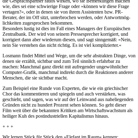
die Gesprächs­partner ratlos wirken, wo sie Bemer­kungen machen
wie, dies sei eine schwie­rige Frage oder »können wir diese Frage
vertagen?«, oder in denen sie von ihrem Assis­tenten bzw. PR-
Berater, der im Off sitzt, unter­bro­chen werden, oder Antwort­mö­g­
lich­keiten zuge­spro­chen bekommen.
Besonders lustig ist dies im Fall eines Managers der Euro­päi­schen
Zentral­bank. Der wird von seinem Pres­se­spre­cher korri­giert, und
korri­giert dann aber wiederum diesen, und sagt sinngemäß: »Nein,
nein Sie verstehen das nicht richtig. Es ist viel kompli­zierter.«
Losmann findet Mittel und Wege, um die sehr abstrakten Dinge, von
denen sie erzählt, sichtbar und zum Teil sinnlich erfahrbar zu
machen: Manchmal ganz direkt mit aufre­gender unge­wöhn­li­cher
Computer-Grafik, manchmal indirekt durch die Reak­tionen anderer
Menschen, die sie sichtbar macht.
Zum Beispiel eine Runde von Experten, die wie ein grie­chi­scher
Chor das kommen­tieren und spiegeln und auch verstärken, was
geschieht, und sagen, was wir auf der Leinwand aus nahe­lie­genden
Gründen nicht zu hundert Prozent sehen können. So geht dieser
Film weit über die bekannten Kritiken am Wirt­schafts­wachstum als
heiliger Kuh des post­in­dus­tri­ellen Kapi­ta­lismus hinaus.
+ + +
Wir lernen Stück für Stück den »Elefant im Raum« kennen: