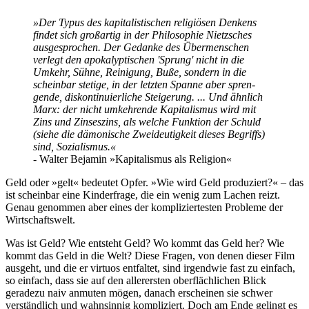
»Der Typus des kapi­ta­lis­ti­schen reli­giösen Denkens
findet sich großartig in der Philo­so­phie Nietz­sches
ausge­spro­chen. Der Gedanke des Über­men­schen
verlegt den apoka­lyp­ti­schen 'Sprung' nicht in die
Umkehr, Sühne, Reinigung, Buße, sondern in die
scheinbar stetige, in der letzten Spanne aber spren­
gende, diskon­ti­nu­ier­liche Stei­ge­rung. ... Und ähnlich
Marx: der nicht umkeh­rende Kapi­ta­lismus wird mit
Zins und Zinses­zins, als welche Funktion der Schuld
(siehe die dämo­ni­sche Zwei­deu­tig­keit dieses Begriffs)
sind, Sozia­lismus.«
- Walter Bejamin »Kapi­ta­lismus als Religion«
Geld oder »gelt« bedeutet Opfer. »Wie wird Geld produ­ziert?« – das
ist scheinbar eine Kinder­frage, die ein wenig zum Lachen reizt.
Genau genommen aber eines der kompli­zier­testen Probleme der
Wirt­schafts­welt.
Was ist Geld? Wie entsteht Geld? Wo kommt das Geld her? Wie
kommt das Geld in die Welt? Diese Fragen, von denen dieser Film
ausgeht, und die er virtuos entfaltet, sind irgendwie fast zu einfach,
so einfach, dass sie auf den aller­ersten ober­fläch­li­chen Blick
geradezu naiv anmuten mögen, danach erscheinen sie schwer
verständ­lich und wahn­sinnig kompli­ziert. Doch am Ende gelingt es