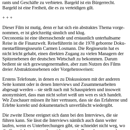
rants und Geschäfte zu verbieten. Bargeld ist ein Bürger­recht.
Bargeld ist eine Freiheit, die es zu vertei­digen gilt.
+ + +
Dieser Film ist mutig, denn er hat sich ein abstraktes Thema vorge­
nommen, er ist gleich­zeitig sinnlich und klug.
Oeconomia
ist eine über­ra­schende und erstaun­lich unter­halt­same
Reise in die Finanz­welt. Reise­füh­rerin ist die 1978 geborene Doku­
men­tar­film­re­gis­seurin Carmen Losmann. Die Regis­seurin hat es
nicht leicht gehabt, einen direkten Zugang zu vielen Managern der
Spit­zen­ebenen der deutschen Wirt­schaft zu bekommen. Darum
bedient sie sich gezwun­ge­ner­maßen, aber zum Nutzen des Films
dreier Abstrak­ti­ons­ebenen oder Vorge­hens­weisen:
Erstens Tele­fo­nate, in denen es zu Diskus­sionen mit der anderen
Seite kommt oder in denen Inter­views und Zusam­men­ar­beiten
abgesagt werden – sie stellt nach mit Schau­spie­lern und insoweit
anony­mi­siert, dass man nicht sofort weiß um wen es sich handelt.
Wir Zuschauer müssen ihr hier vertrauen, dass sie das Erfahrene und
Erlebte korrekt und doku­men­ta­risch unver­fälscht wieder­gibt.
Die zweite Ebene ereignet sich dann bei den Inter­views, die sie
führen kann. Sie lässt die Inter­views nämlich auch dann weiter
laufen, wenn es Unter­bre­chungen gibt, sie schneidet nicht weg, wo