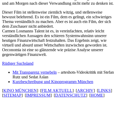
und am Morgen nach dieser Verwand­lung nicht mehr zu denken ist.
Dieser Film ist stel­len­weise ziemlich witzig, und stel­len­weise
bewusst belehrend. Es ist ein Film, dem es gelingt, ein schwie­riges
Thema verständ­lich zu machen. Aber es ist auch ein Film, der sich
dem Zuschauer nicht anbiedert.
Carmen Losmanns Talent ist es, in verein­fachten, relativ leicht
verständ­li­chen Aussagen den schieren System­wahn­sinn unserer
heutigen Finanz­wirt­schaft fest­zu­halten. Das Ergebnis zeigt, wie
virtuell und absurd unser Wirt­schaften inzwi­schen geworden ist.
Oeconomia
ist eine so glänzende wie präzise Analyse unserer
gegen­wär­tigen Finanz­welt.
Rüdiger Suchsland
Mit Trans­pa­renz vernebeln
– arteshots-Video­kri­titk mit Stefan
Rutz und Sedat Aslan
Kurzbeschreibung und Kinoprogramm München
[
KINO MÜNCHEN
] [
FILM AKTUELL
] [
ARCHIV
] [
LINKS
]
[
SITEMAP
] [
IMPRESSUM
] [
DATENSCHUTZ
] [
HOME
]