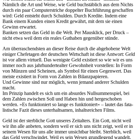
Nämlich die Art und Weise, wie Geld buchs­täb­lich aus dem Nichts
durch ein paar Compu­ter­striche doppelter Buch­füh­rung geschaffen
wird: Geld entsteht durch Schulden. Durch Kredite. Indem eine
Bank einem Kunden einen Kredit gewährt, mit dem sie einen
Gewinn erwartet.
Banken setzen das Geld in die Welt. Per Mausklick, per Druck –
nicht etwa weil dem ein reales Guthaben gegenüber stünde.
Am über­ra­schendsten an dieser Reise durch die abge­ho­bene Welt
einiger Chef­etagen der deutschen Wirt­schaft ist diese Antwort: Geld
ist vor allem virtuell. Das wenigste Geld existiert so wie wir es uns
immer noch aus jahr­hun­der­te­alter Gewohn­heit vorstellen: In Form
von Münzen und Scheinen, als Symbol für einen Gegenwert. Das
meiste existiert in Form von Zahlen in Bilanz­pa­pieren.
Und Gewinne sind nur möglich, wenn jemand anderer Schulden
macht.
Im Prinzip handelt es sich um ein absurdes Null­sum­men­spiel, bei
dem Zahlen zwischen Soll und Haben hin und herge­schoben
werden. »Es funk­tio­niert so lange es funk­tio­niert« – lautet das fata­
lis­ti­sche Fazit dieses unter­halt­samen, inhalts­rei­chen Films.
Geld ist der sterb­liche Gott unseres Zeit­al­ters. Ein Gott, nicht weil
wir ihn alle anbeten, sondern weil er sich uns nicht zeigt, weil er in
seinem Wesen für uns alle immer unsichtbar bleibt. Sterblich, weil
das Geld verschwindet. Weil es sein Wesen grund­le­gend wandelt,