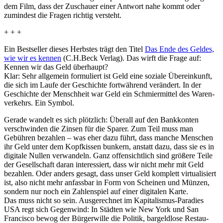
dem Film, dass der Zuschauer einer Antwort nahe kommt oder
zumindest die Fragen richtig versteht.
+ + +
Ein Best­seller dieses Herbstes trägt den Titel
Das Ende des Geldes,
wie wir es kennen
(C.H.Beck Verlag). Das wirft die Frage auf:
Kennen wir das Geld überhaupt?
Klar: Sehr allgemein formu­liert ist Geld eine soziale Über­ein­kunft,
die sich im Laufe der Geschichte fort­wäh­rend verändert. In der
Geschichte der Mensch­heit war Geld ein Schmier­mittel des Waren­
ver­kehrs. Ein Symbol.
Gerade wandelt es sich plötzlich: Überall auf den Bank­konten
verschwinden die Zinsen für die Sparer. Zum Teil muss man
Gebühren bezahlen – was eher dazu führt, dass manche Menschen
ihr Geld unter dem Kopf­kissen bunkern, anstatt dazu, dass sie es in
digitale Nullen verwan­deln. Ganz offen­sicht­lich sind größere Teile
der Gesell­schaft daran inter­es­siert, dass wir nicht mehr mit Geld
bezahlen. Oder anders gesagt, dass unser Geld komplett virtua­li­siert
ist, also nicht mehr anfassbar in Form von Scheinen und Münzen,
sondern nur noch ein Zahlen­spiel auf einer digitalen Karte.
Das muss nicht so sein. Ausge­rechnet im Kapi­ta­lismus-Paradies
USA regt sich Gegenwind: In Städten wie New York und San
Francisco bewog der Bürger­wille die Politik, bargeld­lose Restau­