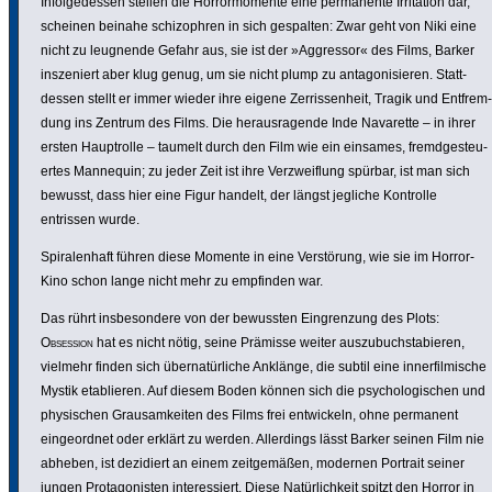
Infol­ge­dessen stellen die Horror­mo­mente eine perma­nente Irri­ta­tion dar,
scheinen beinahe schi­zo­phren in sich gespalten: Zwar geht von Niki eine
nicht zu leugnende Gefahr aus, sie ist der »Aggressor« des Films, Barker
insze­niert aber klug genug, um sie nicht plump zu antago­ni­sieren. Statt­
dessen stellt er immer wieder ihre eigene Zerris­sen­heit, Tragik und Entfrem­
dung ins Zentrum des Films. Die heraus­ra­gende Inde Navarette – in ihrer
ersten Haupt­rolle – taumelt durch den Film wie ein einsames, fremd­ge­steu­
ertes Mannequin; zu jeder Zeit ist ihre Verzweif­lung spürbar, ist man sich
bewusst, dass hier eine Figur handelt, der längst jegliche Kontrolle
entrissen wurde.
Spira­len­haft führen diese Momente in eine Vers­törung, wie sie im Horror-
Kino schon lange nicht mehr zu empfinden war.
Das rührt insbe­son­dere von der bewussten Eingren­zung des Plots:
Obsession
hat es nicht nötig, seine Prämisse weiter auszu­buch­sta­bieren,
vielmehr finden sich über­na­tür­liche Anklänge, die subtil eine inner­fil­mi­sche
Mystik etablieren. Auf diesem Boden können sich die psycho­lo­gi­schen und
physi­schen Grau­sam­keiten des Films frei entwi­ckeln, ohne permanent
einge­ordnet oder erklärt zu werden. Aller­dings lässt Barker seinen Film nie
abheben, ist dezidiert an einem zeit­ge­mäßen, modernen Portrait seiner
jungen Prot­ago­nisten inter­es­siert. Diese Natür­lich­keit spitzt den Horror in