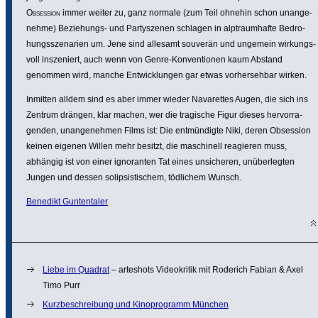
Obsession
immer weiter zu, ganz normale (zum Teil ohnehin schon unan­ge­
nehme) Bezie­hungs- und Party­szenen schlagen in alptraum­hafte Bedro­
hungs­sze­na­rien um. Jene sind allesamt souverän und ungemein wirkungs­
voll insze­niert, auch wenn von Genre-Konven­tionen kaum Abstand
genommen wird, manche Entwick­lungen gar etwas vorher­sehbar wirken.
Inmitten alldem sind es aber immer wieder Nava­rettes Augen, die sich ins
Zentrum drängen, klar machen, wer die tragische Figur dieses hervor­ra­
genden, unan­ge­nehmen Films ist: Die entmün­digte Niki, deren Obsession
keinen eigenen Willen mehr besitzt, die maschi­nell reagieren muss,
abhängig ist von einer igno­ranten Tat eines unsi­cheren, unüber­legten
Jungen und dessen solip­sis­ti­schem, tödlichem Wunsch.
Benedikt Guntentaler
Liebe im Quadrat
– arteshots Video­kritik mit Roderich Fabian & Axel
Timo Purr
Kurzbeschreibung und Kinoprogramm München