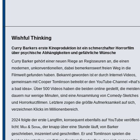
Wishful Thinking
Curry Barkers erste Kinoproduktion ist ein schmerzhafter Horrorfilm
über psychische Abhängigkeiten und gefährliche Wünsche
Curry Barker gehört einer neuen Riege an Regis­seuren an, die einen
modernen, unkon­ven­tio­nellen, dabei bemer­kens­wert freien Weg in die
Filmwelt gefunden haben. Bekannt geworden ist er durch Internet-Videos,
gemeinsam mit Cooper Tomlinson betreibt er den YouTube-Channel »that’s
a bad idea«. Über 500 Videos haben die beiden online gestellt, die meisten
dauern nur wenige Minuten, sind eine Ansamm­lung von Comedy-Sketches
und Horror­kurz­filmen. Letztere zogen die größte Aufmerk­sam­keit auf sich,
verzeichnen Klicks im Millio­nen­be­reich.
2024 folgte der erste Langfilm, konse­quent ebenfalls auf YouTube veröf­fent­
licht:
Milk & Serial
, der knapp über eine Stunde läuft, von Barker
geschrieben, insze­niert und geschnitten. Er und Tomlinson spielen die