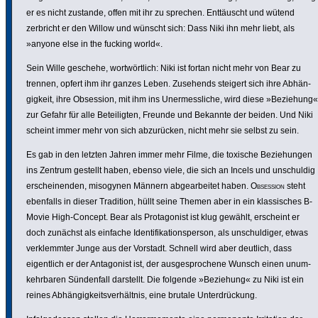
er es nicht zustande, offen mit ihr zu sprechen. Enttäuscht und wütend
zerbricht er den Willow und wünscht sich: Dass Niki ihn mehr liebt, als
»anyone else in the fucking world«.
Sein Wille geschehe, wort­wört­lich: Niki ist fortan nicht mehr von Bear zu
trennen, opfert ihm ihr ganzes Leben. Zusehends steigert sich ihre Abhän­
gig­keit, ihre Obsession, mit ihm ins Uner­mess­liche, wird diese »Beziehung«
zur Gefahr für alle Betei­ligten, Freunde und Bekannte der beiden. Und Niki
scheint immer mehr von sich abzu­rü­cken, nicht mehr sie selbst zu sein.
Es gab in den letzten Jahren immer mehr Filme, die toxische Bezie­hungen
ins Zentrum gestellt haben, ebenso viele, die sich an Incels und unschuldig
erschei­nenden, misogynen Männern abge­ar­beitet haben.
Obsession
steht
ebenfalls in dieser Tradition, hüllt seine Themen aber in ein klas­si­sches B-
Movie High-Concept. Bear als Prot­ago­nist ist klug gewählt, erscheint er
doch zunächst als einfache Iden­ti­fi­ka­ti­ons­person, als unschul­diger, etwas
verklemmter Junge aus der Vorstadt. Schnell wird aber deutlich, dass
eigent­lich er der Anta­go­nist ist, der ausge­spro­chene Wunsch einen unum­
kehr­baren Sünden­fall darstellt. Die folgende »Beziehung« zu Niki ist ein
reines Abhän­gig­keits­ver­hältnis, eine brutale Unter­drü­ckung.