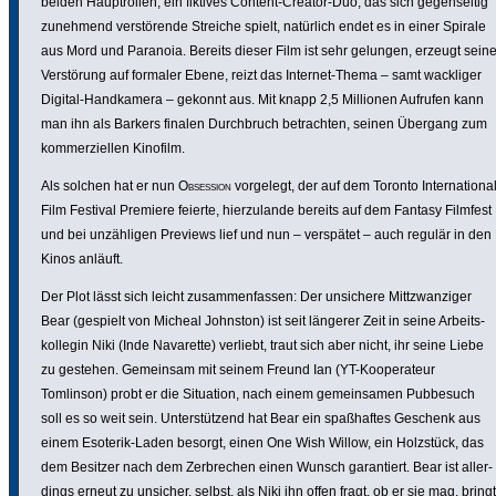
beiden Haupt­rollen, ein fiktives Content-Creator-Duo, das sich gegen­seitig
zunehmend vers­tö­rende Streiche spielt, natürlich endet es in einer Spirale
aus Mord und Paranoia. Bereits dieser Film ist sehr gelungen, erzeugt sein
Vers­törung auf formaler Ebene, reizt das Internet-Thema – samt wackliger
Digital-Hand­ka­mera – gekonnt aus. Mit knapp 2,5 Millionen Aufrufen kann
man ihn als Barkers finalen Durch­bruch betrachten, seinen Übergang zum
kommer­zi­ellen Kinofilm.
Als solchen hat er nun
Obsession
vorgelegt, der auf dem Toronto Inter­na­tiona
Film Festival Premiere feierte, hier­zu­lande bereits auf dem Fantasy Filmfest
und bei unzäh­ligen Previews lief und nun – verspätet – auch regulär in den
Kinos anläuft.
Der Plot lässt sich leicht zusam­men­fassen: Der unsichere Mitt­zwan­ziger
Bear (gespielt von Micheal Johnston) ist seit längerer Zeit in seine Arbeits­
kol­legin Niki (Inde Navarette) verliebt, traut sich aber nicht, ihr seine Liebe
zu gestehen. Gemeinsam mit seinem Freund Ian (YT-Koope­ra­teur
Tomlinson) probt er die Situation, nach einem gemein­samen Pubbesuch
soll es so weit sein. Unter­s­tüt­zend hat Bear ein spaßhaftes Geschenk aus
einem Esoterik-Laden besorgt, einen One Wish Willow, ein Holzstück, das
dem Besitzer nach dem Zerbre­chen einen Wunsch garan­tiert. Bear ist aller­
dings erneut zu unsicher, selbst, als Niki ihn offen fragt, ob er sie mag, bringt