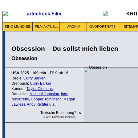
KINO MÜNCHEN
FILM AKTUELL
ARCHIV
KINOPORTRÄTS
SITEMA
Obsession – Du sollst mich lieben
Obsession
USA
2025
·
109 min.
· FSK: ab 16
Regie:
Curry Barker
Drehbuch:
Curry Barker
Kamera:
Taylor Clemons
Darsteller:
Michael Johnston
,
Inde
Navarrette
,
Cooper Tomlinson
,
Megan
Lawless
,
Andy Richter
u.a.
Toxische Beziehung?
(Foto: Universal Pictures)