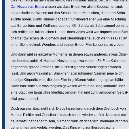
Das liegt auch an der Insze­nie­rung des Himmels selbst. Seit Wim Wenders’
Der Himmel über Berlin
wissen wir, dass Engel vor allem Beob­achter sind:
melan­cho­li­sche Wesen auf den Schultern der Menschen, die deren Sehn­
süchte hören. Dietls Himmel dagegen funk­tio­niert eher wie eine Mischung
aus Bürger­büro und Wellness-Lounge. Olli Schulz als Schutz­engel bemüht
sich redlich um lako­ni­schen Humor, doch vieles wirkt wie impro­vi­sierte Sket
ch­ar­beit zwischen BR-Comedy und Strea­ming­serie, auch wenn es Dietl an
einer Stelle gelingt, Wenders und seinen Engel-Film kongenial zu zitieren.
Und dann gibt es einzelne Momente, in denen etwas anderes, etwas Über­
ra­schendes aufblitzt. Hannah Herz­sprung etwa verleiht Ex-Frau Kathi eine
angenehm spröde Präsenz, die kurz­fristig echte Verlet­zungen erahnen
lässt. Und auch Maxi­mi­lian Brückner hat in ruhigeren Szenen jene leicht
traurige Körper­lich­keit, die dem Film in größeren Anteilen gutgetan hätte.
Dann blitzt kurz auf, was möglich gewesen wäre: eine Tragi­komödie über
eine Stadt, die längst ihre Identität verloren hat und zum verlo­genen Selbst­
zitat geworden ist.
Doch passiert das, zieht sich Dietls Insze­nie­rung nach dem Drehbuch von
Marcus Pfeiffer und Christian Lex auch schon wieder zurück. Niemand darf
dauerhaft unan­ge­nehm sein, niemand wirklich scheitern, niemand verloren
gehen, niemand verletzt werden. Das Kino wird zur thera­peu­ti­schen