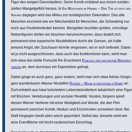
Figur des ewigen Davon­lau­fens. Seine Komik entstand aus einem exis­ten­
zi­ellen Mangel­ge­fühl heraus. In
Ein Münchner im Himmel – Der Tod ist erst der
Anfang
dagegen wird das Milieu zur nost­al­gi­schen Deko­ra­tion. Das alte
München erscheint wie ein Märchen­bild für Menschen, die Schwabing nur
noch aus Feuil­le­ton­texten kennen. Bier­gärten leuchten golden, schrul­lige
Neben­fi­guren dürfen ein bisschen herum­schnurren, dazu dudelt sich
permanent eine baye­ri­sche Musik­folk­lore durch die Szenen, als hätte
jemand Angst, der Zuschauer könnte vergessen, wo er sich befindet. Dabei
ist ja nicht ausge­schlossen, dass auch das funk­tio­nieren kann, sieht man
sich etwa das letzte Pumuckl-Re-Enactment
Pumuckl und das große Miss­ver­s­
tändnis
an, dem durchaus ein Eigen­leben gelingt.
Dabei ginge es auch ganz, ganz anders, sieht man sich etwa Adrian Goigin­
gers wunder­baren Wiener Musikfilm
Rickerl – Musik is höchstens a Hobby
an.
Dort entsteht aus lokal kolo­riertem Lebens­künst­lertum tatsäch­lich eine Figur
mit Brüchen, Verlet­zungen und sozialer Realität. Voodoo Jürgens spielt
diesen Wiener Verlierer mit einer Müdigkeit und Würde, die den Film
permanent zwischen Komik, Absturz und Erschre­cken schweben lässt. Bei
Dietl hingegen bleibt alles weich gepols­tert. Selbst das Jenseits wirkt wie
eine Event­fläche mit leicht esote­ri­schem Einschlag.