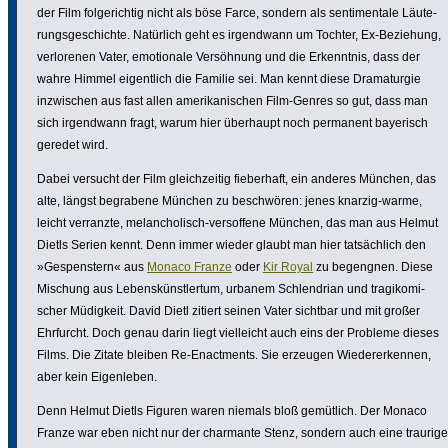
der Film folge­richtig nicht als böse Farce, sondern als senti­men­tale Läute­
rungs­ge­schichte. Natürlich geht es irgend­wann um Tochter, Ex-Beziehung,
verlo­renen Vater, emotio­nale Versöh­nung und die Erkenntnis, dass der
wahre Himmel eigent­lich die Familie sei. Man kennt diese Drama­turgie
inzwi­schen aus fast allen ameri­ka­ni­schen Film-Genres so gut, dass man
sich irgend­wann fragt, warum hier überhaupt noch permanent bayerisch
geredet wird.
Dabei versucht der Film gleich­zeitig fieber­haft, ein anderes München, das
alte, längst begrabene München zu beschwören: jenes knarzig-warme,
leicht verranzte, melan­cho­lisch-versof­fene München, das man aus Helmut
Dietls Serien kennt. Denn immer wieder glaubt man hier tatsäch­lich den
»Gespens­tern« aus
Monaco Franze
oder
Kir Royal
zu begengnen. Diese
Mischung aus Lebens­künst­lertum, urbanem Schlen­drian und tragi­ko­mi­
scher Müdigkeit. David Dietl zitiert seinen Vater sichtbar und mit großer
Ehrfurcht. Doch genau darin liegt viel­leicht auch eins der Probleme dieses
Films. Die Zitate bleiben Re-Enact­ments. Sie erzeugen Wieder­erkennen,
aber kein Eigen­leben.
Denn Helmut Dietls Figuren waren niemals bloß gemütlich. Der Monaco
Franze war eben nicht nur der charmante Stenz, sondern auch eine traurige