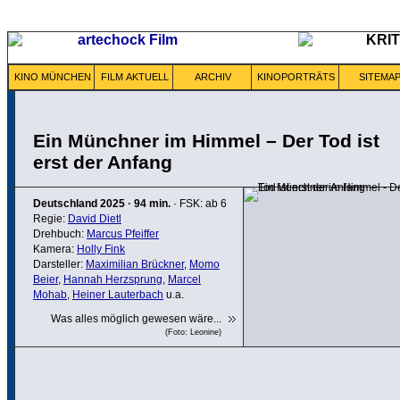
KINO MÜNCHEN
FILM AKTUELL
ARCHIV
KINOPORTRÄTS
SITEMA
Ein Münchner im Himmel – Der Tod ist
erst der Anfang
Deutschland
2025
·
94 min.
· FSK: ab 6
Regie:
David Dietl
Drehbuch:
Marcus Pfeiffer
Kamera:
Holly Fink
Darsteller:
Maximilian Brückner
,
Momo
Beier
,
Hannah Herzsprung
,
Marcel
Mohab
,
Heiner Lauterbach
u.a.
Was alles möglich gewesen wäre...
(Foto: Leonine)