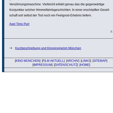
Versöh­nungs­ma­schine. Viel­leicht erklärt genau das die gegen­wär­tige
Konjunktur solcher Himmel­fahrts­ge­schichten: In einer erschöpften Gesell­
schaft soll selbst der Tod noch ein Feelgood-Erlebnis liefern.
Axel Timo Purr
Kurzbeschreibung und Kinoprogramm München
[
KINO MÜNCHEN
] [
FILM AKTUELL
] [
ARCHIV
] [
LINKS
] [
SITEMAP
]
[
IMPRESSUM
] [
DATENSCHUTZ
] [
HOME
]