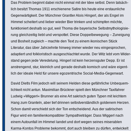
Das Problem beginnt dabei nicht einmal mit der Idee selbst. Denn tatsäch­
lich besitzt Thomas 1911 erschie­nene Satire bis heute eine erstaun­liche
Gegen­wär­tig­keit. Der Münchner Grantler Alois Hingerl, der als Engel im
Himmel scheitert und lieber wieder Bier trinken und schimpfen möchte,
funk­tio­niert deshalb so gut, weil Thoma die baye­ri­sche Selbst­my­tho­lo­gi­sie­
rung gleich­zeitig liebt und verspottet. Diese Doppel­be­we­gung – Zuneigung
und Bosheit zugleich – machte den Text zu einem ikoni­schen Stück
Literatur, das über Jahr­zehnte hinweg immer wieder neu einge­spro­chen,
adaptiert und folk­lo­ris­tisch ausge­schlachtet wurde. Der Witz lebt vom Wider­
stand gegen jede Verede­lung. Hingerl ist kein herzens­guter Depp. Er ist
anstren­gend, stur, kleinlich und gerade deshalb komisch und wäre eigent­
lich der ideale Held für unsere egozen­tri­sche Social-Media-Gegenwart.
David Dietls Film jedoch will seinem Helden diese gefähr­liche Unbe­quem­
lich­keit nicht antun. Maxi­mi­lian Brückner spielt den Münchner Taxi­fahrer
Ludwig »Wiggerl« Brunner als eine Art sakrisch guten Typen mit leichtem
Hang zum Granteln, aber tief drinnen selbst­ver­s­tänd­lich goldenem Herzen.
Schon damit verschiebt sich der Ton entschei­dend. Aus der sati­ri­schen
Figur wird ein fami­li­en­kom­pa­ti­bler Sympa­thie­träger. Dass Wiggerl nach
einem Auto­un­fall im Himmel landet und dort wegen seines mise­ra­blen
Karma-Kontos Probleme bekommt, dort auch bleiben zu dürfen, entwi­ckelt