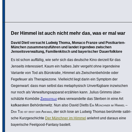
Der Himmel ist auch nicht mehr das, was er mal war
David Dietl versucht Ludwig Thoma, Monaco Franze und Postkarten-
München zusammenzuführen und landet irgendwo zwischen
Jenseitsverwaltung, Familienkitsch und bayerischer Dauerfolklore
Es ist schon auffällig, wie sehr sich das deutsche Kino derzeit für das
Jenseits inter­es­siert. Kaum ein halbes Jahr vergeht ohne irgend­eine
Variante von Tod als Büro­kratie, Himmel als Zwischen­behörde oder
Fegefeuer als Thera­pie­zone. Viel­leicht liegt darin ein Symptom der
Gegenwart: dass man selbst das meta­phy­sisch Unver­füg­bare inzwi­schen
nur noch als Verwal­tungs­ap­parat erzählen kann. Julius Grimms über­
schätzte Komödie
Zweig­stelle
etwa verwan­delte das Sterben in eine Art
kafka­esken Behör­den­witz. Nun also David Dietls
Ein Münchner im Himmel –
Der Tod ist erst der Anfang
, der sich lose an Ludwig Thomas berühmte sati­ri­
sche Kurz­ge­schichte
Der Münchner im Himmel
anlehnt und daraus eine
baye­ri­sche Feelgood-Fantasy bastelt.