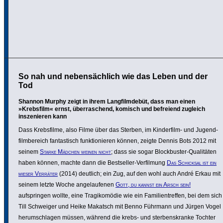
So nah und nebensächlich wie das Leben und der
Tod
Shannon Murphy zeigt in ihrem Langfilmdebüt, dass man einen
»Krebsfilm« ernst, überraschend, komisch und befreiend zugleich
inszenieren kann
Dass Krebs­filme, also Filme über das Sterben, im Kinder­film- und Jugend­
film­be­reich fantas­tisch funk­tio­nieren können, zeigte Dennis Bots 2012 mit
seinem
Starke Mädchen weinen nicht
; dass sie sogar Block­buster-Quali­täten
haben können, machte dann die Best­seller-Verfil­mung
Das Schicksal ist ein
mieser Verräter
(2014) deutlich; ein Zug, auf den wohl auch André Erkau mit
seinem letzte Woche ange­lau­fenen
Gott, du kannst ein Arsch sein!
aufspringen wollte, eine Tragi­komödie wie ein Fami­li­en­treffen, bei dem sich
Till Schweiger und Heike Makatsch mit Benno Führmann und Jürgen Vogel
herum­schlagen müssen, während die krebs- und ster­bens­kranke Tochter