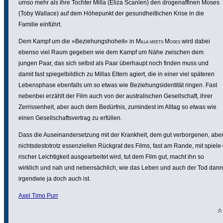
umso mehr als ihre Tochter Milla (Eliza Scanlen) den drogen­af­finen Moses
(Toby Wallace) auf dem Höhepunkt der gesund­heit­li­chen Krise in die
Familie einführt.
Dem Kampf um die »Bezie­hungs­ho­heit« in
Milla meets Moses
wird dabei
ebenso viel Raum gegeben wie dem Kampf um Nähe zwischen dem
jungen Paar, das sich selbst als Paar überhaupt noch finden muss und
damit fast spie­gel­bild­lich zu Millas Eltern agiert, die in einer viel späteren
Lebens­phase ebenfalls um so etwas wie Bezie­hungs­iden­tität ringen. Fast
nebenbei erzählt der Film auch von der austra­li­schen Gesell­schaft, ihrer
Zerris­sen­heit, aber auch dem Bedürfnis, zumindest im Alltag so etwas wie
einen Gesell­schafts­ver­trag zu erfüllen.
Dass die Ausein­an­der­set­zung mit der Krankheit, dem gut verbor­genen, abe
nichts­des­to­trotz essen­zi­ellen Rückgrat des Films, fast am Rande, mit spie­le­
ri­scher Leich­tig­keit ausge­ar­beitet wird, tut dem Film gut, macht ihn so
wirklich und nah und neben­säch­lich, wie das Leben und auch der Tod dann
irgendwie ja doch auch ist.
Axel Timo Purr