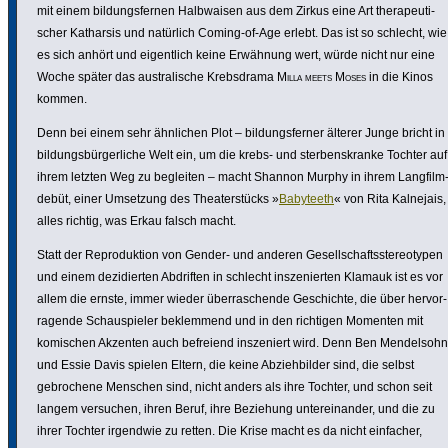
mit einem bildungs­fernen Halb­waisen aus dem Zirkus eine Art thera­peu­ti­
scher Katharsis und natürlich Coming-of-Age erlebt. Das ist so schlecht, wie
es sich anhört und eigent­lich keine Erwähnung wert, würde nicht nur eine
Woche später das austra­li­sche Krebs­drama
Milla meets Moses
in die Kinos
kommen.
Denn bei einem sehr ähnlichen Plot – bildungs­ferner älterer Junge bricht in
bildungs­bür­ger­liche Welt ein, um die krebs- und ster­bens­kranke Tochter auf
ihrem letzten Weg zu begleiten – macht Shannon Murphy in ihrem Lang­film
debüt, einer Umsetzung des Thea­ter­s­tücks »
Babyteeth
« von Rita Kalnejais,
alles richtig, was Erkau falsch macht.
Statt der Repro­duk­tion von Gender- und anderen Gesell­schafts­ste­reo­typen
und einem dezi­dierten Abdriften in schlecht insze­nierten Klamauk ist es vor
allem die ernste, immer wieder über­ra­schende Geschichte, die über hervor­
ra­gende Schau­spieler beklem­mend und in den richtigen Momenten mit
komischen Akzenten auch befreiend insze­niert wird. Denn Ben Mendel­sohn
und Essie Davis spielen Eltern, die keine Abzieh­bilder sind, die selbst
gebro­chene Menschen sind, nicht anders als ihre Tochter, und schon seit
langem versuchen, ihren Beruf, ihre Beziehung unter­ein­ander, und die zu
ihrer Tochter irgendwie zu retten. Die Krise macht es da nicht einfacher,