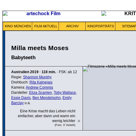
KINO MÜNCHEN
FILM AKTUELL
ARCHIV
KINOPORTRÄTS
SITEMA
Milla meets Moses
Babyteeth
Australien
2019
·
118 min.
· FSK: ab 12
Regie:
Shannon Murphy
Drehbuch:
Rita Kalnejais
Kamera:
Andrew Commis
Darsteller:
Eliza Scanlen
,
Toby Wallace
,
Essie Davis
,
Ben Mendelsohn
,
Emily
Barclay
u.a.
Eine Krise macht das Leben nicht
einfacher, aber dann und wann ein
wenig leichter
(Foto: X Verleih)