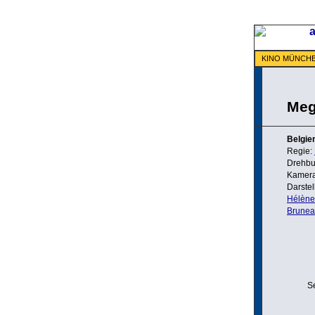
KINO MÜNCH
Meg
Belgie
Regie:
Drehbu
Kamer
Darstel
Hélène
Brune
S