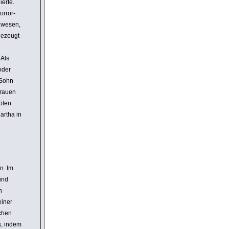
erte.
orror­
Anwesen,
gezeugt
 Als
oder
 Sohn
brauen
öten
artha in
n. Im
und
n
einer
schen
s, indem