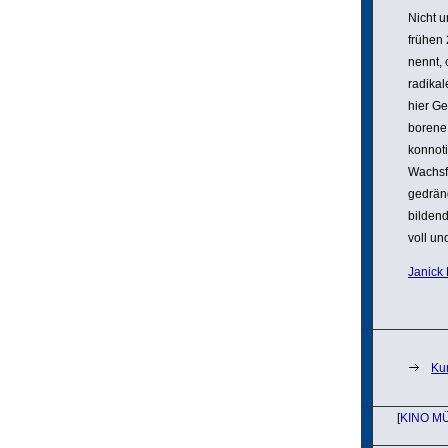
Nicht 
frühen 
nennt,
radikal
hier Ge
bo­rene
konno­t
Wachs­f
gedrän
bildend
voll un
Janick 
Ku
[
KINO M