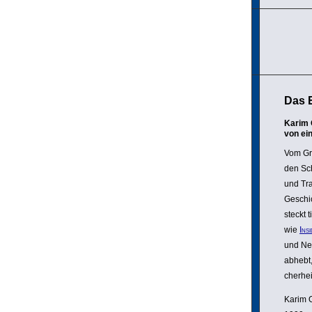
Das 
Karim 
von ei
Vom Gr
den Sch
und Tra
Geschic
steckt 
wie
Ins
und Ne
abhebt,
cher­hei
Karim O