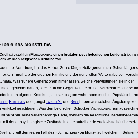
Erbe eines Monstrums
Ouelhaj erzählt in
Megalomaniac
einen brutalen psychologischen Leidenstrip, insp
nem wahren belgischen Kriminalfall
auen der Vererbung hat das Horror-Genre längst Notiz genommen. Schon länger s
recken innerhalb der eigenen Familie und der gene­rellen Weiter­gabe von Verseh
umata. Was frühere Gene­ra­tionen hinter­lassen, welche Verwüs­tungen sie in der
hte ange­richtet haben, sucht nun die Gegenwart heim. Das vermeint­lich Über­wun
tiefer in den eigenen Knochen, als man es gern wahrhaben möchte. Populäre Horror
idious
,
Heredi­tary
oder jüngst
Talk to Me
und
Smile
haben aus solchen Ängsten gekonnt
rven­kitzel geschlagen. Was den belgi­schen Schocker
Mega­lo­ma­niac
nun auszeichne
 ist nicht nur seine wider­spens­tige Härte, sondern die beacht­liche, heraus­for­dernde 
t, mit der er psycho­lo­gi­sche Zustände in eine aufrei­bende Audio­vi­sua­lität übersetzt
uelhaj greift den realen Fall des »Schläch­ters von Mons« auf, welcher in Belgien M