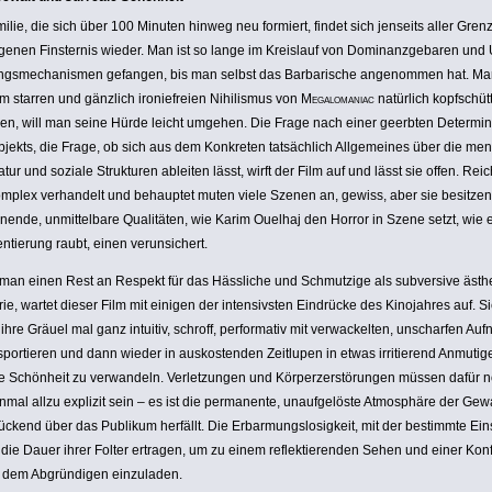
ilie, die sich über 100 Minuten hinweg neu formiert, findet sich jenseits aller Grenz
igenen Fins­ternis wieder. Man ist so lange im Kreislauf von Domi­nanz­ge­baren und 
ngs­me­cha­nismen gefangen, bis man selbst das Barba­ri­sche ange­nommen hat. M
m starren und gänzlich ironie­freien Nihi­lismus von
Mega­lo­ma­niac
natürlich kopf­schüt­
en, will man seine Hürde leicht umgehen. Die Frage nach einer geerbten Deter­mi­n
jekts, die Frage, ob sich aus dem Konkreten tatsäch­lich Allge­meines über die me
atur und soziale Struk­turen ableiten lässt, wirft der Film auf und lässt sie offen. Reic
om­plex verhan­delt und behauptet muten viele Szenen an, gewiss, aber sie besitze
nende, unmit­tel­bare Quali­täten, wie Karim Ouelhaj den Horror in Szene setzt, wie
n­tie­rung raubt, einen verun­si­chert.
 man einen Rest an Respekt für das Hässliche und Schmut­zige als subver­sive ästhe­
ie, wartet dieser Film mit einigen der inten­sivsten Eindrücke des Kino­jahres auf. S
ihre Gräuel mal ganz intuitiv, schroff, perfor­mativ mit verwa­ckelten, unscharfen A
s­por­tieren und dann wieder in auskos­tenden Zeitlupen in etwas irri­tie­rend Anmutige
e Schönheit zu verwan­deln. Verlet­zungen und Körper­zer­störungen müssen dafür 
inmal allzu explizit sein – es ist die perma­nente, unauf­gelöste Atmo­sphäre der Gewa
ü­ckend über das Publikum herfällt. Die Erbar­mungs­lo­sig­keit, mit der bestimmte Ein
die Dauer ihrer Folter ertragen, um zu einem reflek­tie­renden Sehen und einer Konf
t dem Abgrün­digen einzu­laden.