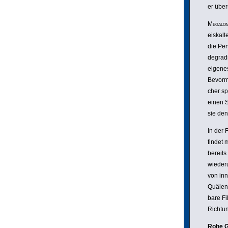
er über
Mega­lo­
eiskalt
die Per
degra­d
eigenes
Bevor­
cher spi
einen S
sie de
In der 
findet
bereits
wieder
von inn
Quälen
bare Fi
Richtun
Rohe G