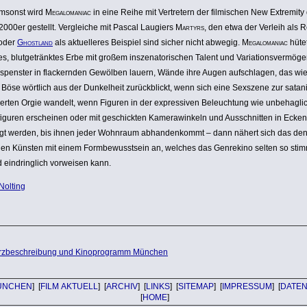
umsonst wird
Mega­lo­ma­niac
in eine Reihe mit Vertre­tern der filmi­schen New Extremity
2000er gestellt. Vergleiche mit Pascal Laugiers
Martyrs
, den etwa der Verleih als 
 oder
Ghostland
als aktu­el­leres Beispiel sind sicher nicht abwegig.
Mega­lo­ma­niac
hütet
es, blut­ge­tränktes Erbe mit großem insze­na­to­ri­schen Talent und Varia­ti­ons­ver­mö
spenster in flackernden Gewölben lauern, Wände ihre Augen aufschlagen, das wie
 Böse wörtlich aus der Dunkel­heit zurück­blickt, wenn sich eine Sexszene zur satan
ierten Orgie wandelt, wenn Figuren in der expres­siven Beleuch­tung wie unbe­hag­li
i­guren erscheinen oder mit geschickten Kame­ra­win­keln und Ausschnitten in Ecken
gt werden, bis ihnen jeder Wohnraum abhan­den­kommt – dann nähert sich das de
en Künsten mit einem Form­be­wusst­sein an, welches das Genrekino selten so stim
d eindring­lich vorweisen kann.
Nolting
rzbeschreibung und Kinoprogramm München
ÜNCHEN
] [
FILM AKTUELL
] [
ARCHIV
] [
LINKS
] [
SITEMAP
] [
IMPRESSUM
] [
DATE
[
HOME
]