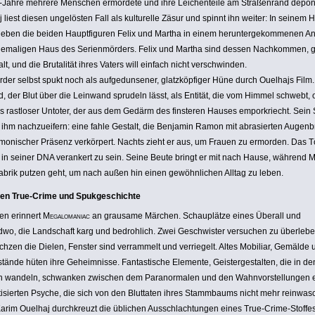
Jahre mehrere Menschen ermordete und ihre Leichen­teile am Straßen­rand depo­ni
 liest diesen ungelösten Fall als kultu­relle Zäsur und spinnt ihn weiter: In seinem H
eben die beiden Haupt­fi­guren Felix und Martha in einem herun­ter­ge­kom­menen 
ema­ligen Haus des Seri­en­mör­ders. Felix und Martha sind dessen Nach­kommen, 
lt, und die Bruta­lität ihres Vaters will einfach nicht verschwinden.
der selbst spukt noch als aufge­dun­sener, glatz­köp­figer Hüne durch Ouelhajs Film.
, der Blut über die Leinwand sprudeln lässt, als Entität, die vom Himmel schwebt, 
s rastloser Untoter, der aus dem Gedärm des finsteren Hauses empor­kriecht. Sein
 ihm nach­zu­ei­fern: eine fahle Gestalt, die Benjamin Ramon mit abra­sierten Augen­
o­ni­scher Präsenz verkör­pert. Nachts zieht er aus, um Frauen zu ermorden. Das T
 in seiner DNA verankert zu sein. Seine Beute bringt er mit nach Hause, während M
abrik putzen geht, um nach außen hin einen gewöhn­li­chen Alltag zu leben.
en True-Crime und Spuk­ge­schichte
en erinnert
Mega­lo­ma­niac
an grausame Märchen. Schau­plätze eines Überall und
wo, die Land­schaft karg und bedroh­lich. Zwei Geschwister versuchen zu überlebe
hzen die Dielen, Fenster sind verram­melt und verrie­gelt. Altes Mobiliar, Gemälde 
­tände hüten ihre Geheim­nisse. Fantas­ti­sche Elemente, Geis­ter­ge­stalten, die in de
 wandeln, schwanken zwischen dem Para­nor­malen und den Wahn­vor­stel­lungen 
­ti­sierten Psyche, die sich von den Bluttaten ihres Stamm­baums nicht mehr rein­wa­
arim Ouelhaj durch­kreuzt die üblichen Ausschlach­tungen eines True-Crime-Stoffe