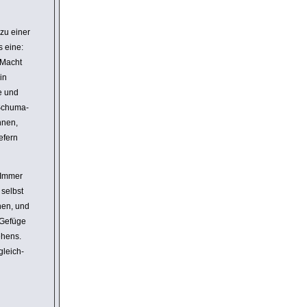
 zu einer
s eine:
d Macht
in
e und
Schu­ma­
innen,
efern
. Immer
selbst
nen, und
 Gefüge
ehens.
gleich­