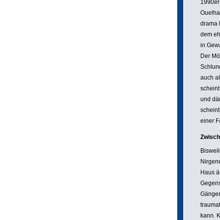
1990er-
Ouelhaj
drama l
dem eh
in Gewa
Der Mör
Schlund
auch al
scheint
und däm
scheint
einer F
Zwisch
Bisweil
Nirgend
Haus äc
Gegen­s
Gängen
trau­ma
kann. K