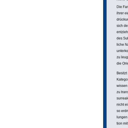
Die Fam
ihrer e
drü­cku
sich de
entzieh
des Sub
liche N
unter­k
zu leug
die Orie
Besitzt
Kategor
wissen 
zu tran
surreal
nicht e
so erdr
lungen 
tion mi