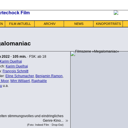
EN
FILM AKTUELL
ARCHIV
NEWS
KINOPORTRÄTS
alomaniac
n
2022
·
105 min.
· FSK: ab 18
Karim Ouelhaj
ch:
Karim Ouelhaj
a:
François Schmitt
ler:
Eline Schumacher
,
Benjamin Ramon
,
 Moor
,
Wim Willaert
,
Raphaële
au
u.a.
elten stimmungsvolles und eindringliches
Genre-Kino...
(Foto: Indeed Film · Drop-Out)