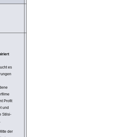
iriert
ucht es
­rungen
­dene
­filme
 Profit
t und
Stil­si­
.
itte der