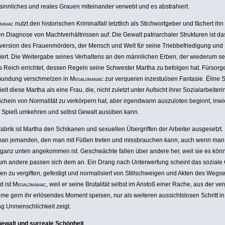
­sinn­li­ches und reales Grauen mitein­ander verwebt und es abstra­hiert.
ma­niac
nutzt den histo­ri­schen Krimi­nal­fall letztlich als Stich­wort­geber und fächert ihn
en Diagnose von Macht­ver­hält­nissen auf. Die Gewalt patri­ar­chaler Struk­turen ist da
ver­sion des Frau­en­mör­ders, der Mensch und Welt für seine Trieb­be­frie­di­gung un
iert. Die Weiter­gabe seines Verhal­tens an den männ­li­chen Erben, der wiederum se
 Reich errichtet, dessen Regeln seine Schwester Martha zu befolgen hat. Fürsorg
mun­dung verschmelzen in
Mega­lo­ma­niac
zur verqueren inzes­tuösen Fantasie. Éline 
elt diese Martha als eine Frau, die, nicht zuletzt unter Aufsicht ihrer Sozi­al­ar­bei­te­r
chein von Norma­lität zu verkör­pern hat, aber irgend­wann auszu­loten beginnt, inwi
n Spieß umkehren und selbst Gewalt ausüben kann.
Fabrik ist Martha den Schikanen und sexuellen Über­griffen der Arbeiter ausge­setzt
 man jemanden, den man mit Füßen treten und miss­brau­chen kann, auch wenn man 
 ganz unten ange­kommen ist. Geschwächte fallen über andere her, weil sie es kön
um andere passen sich dem an. Ein Drang nach Unter­wer­fung scheint das soziale
en zu vergiften, gefestigt und norma­li­siert von Still­schweigen und Akten des Wegs
d ist
Mega­lo­ma­niac
, weil er seine Bruta­lität selbst im Anstoß einer Rache, aus der ver
lme gern ihr erlö­sendes Moment speisen, nur als weiteren aussichts­losen Schritt in
g Unmensch­lich­keit zeigt.
ewalt und surreale Schönheit