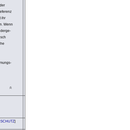
 der
Referenz
 ihr
gen. Wenn
der­ge­
isch
che
n
­mungs­
NSCHUTZ
]