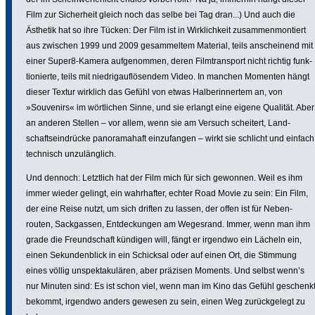
Film zur Sicher­heit gleich noch das selbe bei Tag dran...) Und auch die
Ästhetik hat so ihre Tücken: Der Film ist in Wirk­lich­keit zusam­men­mon­tiert
aus zwischen 1999 und 2009 gesam­meltem Material, teils anschei­nend mit
einer Super8-Kamera aufge­nommen, deren Film­trans­port nicht richtig funk­
tio­nierte, teils mit nied­rig­auf­lö­sendem Video. In manchen Momenten hängt
dieser Textur wirklich das Gefühl von etwas Halberin­nertem an, von
»Souvenirs« im wört­li­chen Sinne, und sie erlangt eine eigene Qualität. Aber
an anderen Stellen – vor allem, wenn sie am Versuch scheitert, Land­
schafts­ein­drücke panora­ma­haft einzu­fangen – wirkt sie schlicht und einfach
technisch unzu­läng­lich.
Und dennoch: Letztlich hat der Film mich für sich gewonnen. Weil es ihm
immer wieder gelingt, ein wahr­hafter, echter Road Movie zu sein: Ein Film,
der eine Reise nutzt, um sich driften zu lassen, der offen ist für Neben­
routen, Sack­gassen, Entde­ckungen am Wegesrand. Immer, wenn man ihm
grade die Freund­schaft kündigen will, fängt er irgendwo ein Lächeln ein,
einen Sekun­den­blick in ein Schicksal oder auf einen Ort, die Stimmung
eines völlig unspek­ta­kulären, aber präzisen Moments. Und selbst wenn’s
nur Minuten sind: Es ist schon viel, wenn man im Kino das Gefühl geschenk
bekommt, irgendwo anders gewesen zu sein, einen Weg zurück­ge­legt zu