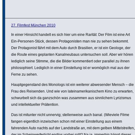
27. Filmfest München 2010
In einer Hinsicht handelt es sich hier um eine Rarität: Der Film ist eine Art
Ein-Personen-Stück, dessen Prot­ago­nisten man nie zu sehen bekommt.
Der Prot­ago­nist fährt mit dem Auto durch Brasilien, er ist ein Geologe, der
die Route eines geplanten Kanal­neu­baus unter­su­chen soll. Aber wir hören
lediglich seine Stimme, die die Bilder kommen­tiert oder parallel zu ihnen
philo­so­phiert. Lediglich in einer Einstel­lung ist er womöglich mal aus der
Ferne zu sehen.
Haupt­ge­gen­stand des Monologs ist ein weiterer abwe­sender Mensch – die
Frau des Reisenden. Und wie von latein­ame­ri­ka­ni­schem Kino zu erwarten,
schwur­belt sich da ganzschön was zusammen aus sinn­li­chem Lyri­zismus
und intel­lek­tu­eller Präten­tion.
Das ist mitunter nicht unnervig; stel­len­weise auch banal. (Wieviele Filme
fangen eigent­lich inzwi­schen schon mit einer Einstel­lung aus einem
fahrenden Auto nachts auf der Land­straße an, mit dem gelben Mittel­streifen,
der im Schein­wer­fer­licht endlos vorbei rollt? Na ja, immerhin hängt dieser