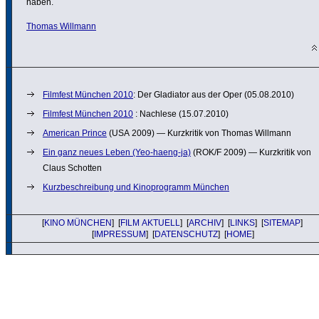
haben.
Thomas Willmann
Filmfest München 2010
: Der Gladiator aus der Oper (05.08.2010)
Filmfest München 2010
: Nachlese (15.07.2010)
American Prince
(USA 2009) — Kurzkritik von Thomas Willmann
Ein ganz neues Leben (Yeo-haeng-ja)
(ROK/F 2009) — Kurzkritik von
Claus Schotten
Kurzbeschreibung und Kinoprogramm München
[
KINO MÜNCHEN
] [
FILM AKTUELL
] [
ARCHIV
] [
LINKS
] [
SITEMAP
]
[
IMPRESSUM
] [
DATENSCHUTZ
] [
HOME
]