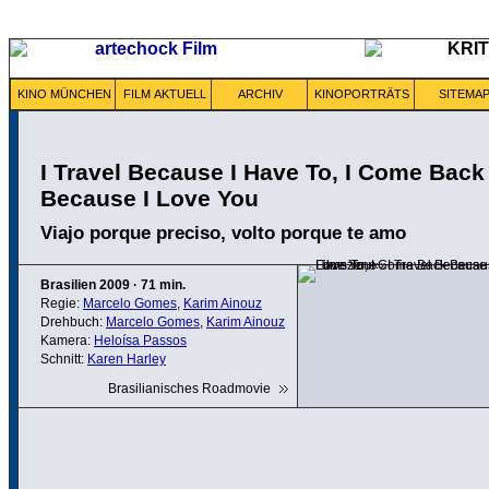
KINO MÜNCHEN
FILM AKTUELL
ARCHIV
KINOPORTRÄTS
SITEMA
I Travel Because I Have To, I Come Back
Because I Love You
Viajo porque preciso, volto porque te amo
Brasilien
2009
·
71 min.
Regie:
Marcelo Gomes
,
Karim Ainouz
Drehbuch:
Marcelo Gomes
,
Karim Ainouz
Kamera:
Heloísa Passos
Schnitt:
Karen Harley
Brasilianisches Roadmovie