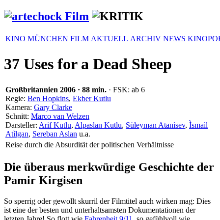
KINO MÜNCHEN
FILM AKTUELL
ARCHIV
NEWS
KINOPO
37 Uses for a Dead Sheep
Großbritannien
2006
·
88 min.
· FSK: ab 6
Regie:
Ben Hopkins
,
Ekber Kutlu
Kamera:
Gary Clarke
Schnitt:
Marco van Welzen
Darsteller:
Arif Kutlu
,
Alpaslan Kutlu
,
Süleyman Atanìsev
,
Ìsmaìl
Atìlgan
,
Sereban Aslan
u.a.
Reise durch die Absurdität der politischen Verhältnisse
Die überaus merkwürdige Geschichte der
Pamir Kirgisen
So sperrig oder gewollt skurril der Filmtitel auch wirken mag: Dies
ist eine der besten und unter­halt­samsten Doku­men­ta­tionen der
letzten Jahre! So flott wie
Fahren­heit 9/11
, so gefühl­voll wie