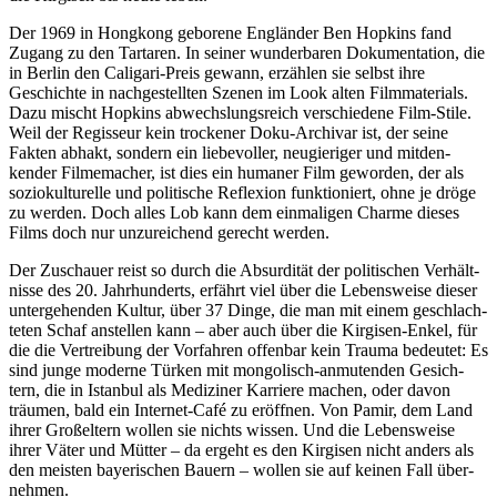
Der 1969 in Hongkong geborene Engländer Ben Hopkins fand
Zugang zu den Tartaren. In seiner wunder­baren Doku­men­ta­tion, die
in Berlin den Caligari-Preis gewann, erzählen sie selbst ihre
Geschichte in nach­ge­stellten Szenen im Look alten Film­ma­te­rials.
Dazu mischt Hopkins abwechs­lungs­reich verschie­dene Film-Stile.
Weil der Regisseur kein trockener Doku-Archivar ist, der seine
Fakten abhakt, sondern ein liebe­voller, neugie­riger und mitden­
kender Filme­ma­cher, ist dies ein humaner Film geworden, der als
sozio­kul­tu­relle und poli­ti­sche Reflexion funk­tio­niert, ohne je dröge
zu werden. Doch alles Lob kann dem einma­ligen Charme dieses
Films doch nur unzu­rei­chend gerecht werden.
Der Zuschauer reist so durch die Absur­dität der poli­ti­schen Verhält­
nisse des 20. Jahr­hun­derts, erfährt viel über die Lebens­weise dieser
unter­ge­henden Kultur, über 37 Dinge, die man mit einem geschlach­
teten Schaf anstellen kann – aber auch über die Kirgisen-Enkel, für
die die Vertrei­bung der Vorfahren offenbar kein Trauma bedeutet: Es
sind junge moderne Türken mit mongo­lisch-anmu­tenden Gesich­
tern, die in Istanbul als Mediziner Karriere machen, oder davon
träumen, bald ein Internet-Café zu eröffnen. Von Pamir, dem Land
ihrer Groß­el­tern wollen sie nichts wissen. Und die Lebens­weise
ihrer Väter und Mütter – da ergeht es den Kirgisen nicht anders als
den meisten baye­ri­schen Bauern – wollen sie auf keinen Fall über­
nehmen.