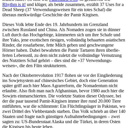
Rhythm is it!
und klüger, als beide zusammen, erzählt
37 Uses for a
Dead Sheep
(37 Verwen­dungs­weisen für ein totes Schaf) die
überaus merk­wür­dige Geschichte der Pamir Kirgisen.
Dieses Volk lebte Ende des 19. Jahr­hun­derts im Grenzland
zwischen Russland und China. Als Nomaden zogen sie in dünner
Luft durch das Hoch­ge­birge, kümmerten sich um ihre Schafe und
ihre Yaks, jene exoti­schen riesigen, voll­s­tändig behaarten asia­ti­schen
Rinder, die rosa­far­bene, fette Milch geben und geschwun­gene
Hörner haben. Dabei bewahrten die Pamir Tartaren ihren über­lie­
ferten Lebens­stil, zu dem nicht zuletzt die voll­s­tän­dige Vernut­zung
des Nutztiers Schaf gehört – dies sind die »37 Verwen­dungs­
weisen«, die den Film struk­tu­rieren.
Nach der Okto­ber­re­vo­lu­tion 1917 flohen sie vor der Einglie­de­rung
ins Sowjet­system auf chine­si­sches Gebiet, doch eine Gene­ra­tion
später griff auch hier Maos Agrar­re­form, die Noma­dentum nicht
erlaubte. Also floh man nach Afgha­nistan, bevor 1980 auch hier die
Sowjets einmar­schierten. Die vorletzte Station dieser Odyssee, bei
der die paar tausend Pamir-Kirgisen immer ihre rund 20.000 Tiere
mitführten, war die schlimmste: Ein Flücht­lings­lager in Pakistan, wo
zwei Drittel des Vieh­be­stands starben. Das Volk schrieb an über 140
Staaten und fragte nach günstigen Aufnah­me­be­din­gungen – zwei
sagten zu: US-Bundes­staat Alaska und die Türkei, in deren Osten
die Kirgisen bis heute leben.