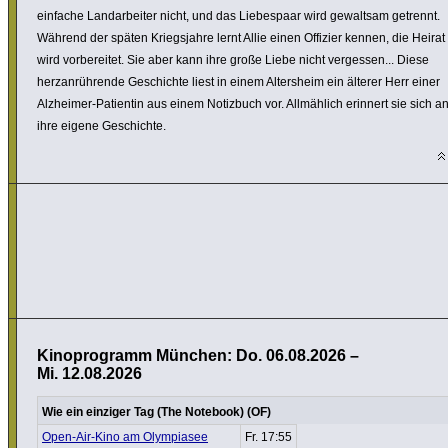
einfache Land­ar­beiter nicht, und das Liebes­paar wird gewaltsam getrennt.
Während der späten Kriegs­jahre lernt Allie einen Offizier kennen, die Heirat
wird vorbe­reitet. Sie aber kann ihre große Liebe nicht vergessen... Diese
herzan­rüh­rende Geschichte liest in einem Alters­heim ein älterer Herr einer
Alzheimer-Patientin aus einem Notizbuch vor. Allmäh­lich erinnert sie sich a
ihre eigene Geschichte.
Kinoprogramm München: Do. 06.08.2026 –
Mi. 12.08.2026
Wie ein einziger Tag (The Notebook) (OF)
Open-Air-Kino am Olympiasee
Fr. 17:55