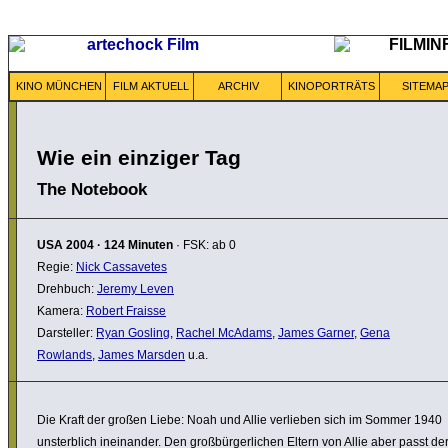
KINO MÜNCHEN
FILM AKTUELL
ARCHIV
KINOPORTRÄTS
SITEMA
Wie ein einziger Tag
The Notebook
USA
2004
·
124 Minuten
· FSK: ab 0
Regie:
Nick Cassavetes
Drehbuch:
Jeremy Leven
Kamera:
Robert Fraisse
Darsteller:
Ryan Gosling
,
Rachel McAdams
,
James Garner
,
Gena
Rowlands
,
James Marsden
u.a.
Die Kraft der großen Liebe: Noah und Allie verlieben sich im Sommer 1940
unsterb­lich inein­ander. Den großbür­ger­li­chen Eltern von Allie aber passt de