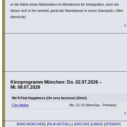
er die Nähe eines Mitar­bei­ters im Minis­te­rium für Immi­gra­tion, doch als
dieser sich in ihn verliebt, gerät der Marok­kaner in einen Zwiespalt.« (film­
dienst.de)
Kinoprogramm München: Do. 02.07.2026 –
Mi. 08.07.2026
We'll Find Happiness (On sera heureux) (OmU)
City-Atelier
Mo. 21:15 (MonGay · Preview)
[
KINO MÜNCHEN
] [
FILM AKTUELL
] [
ARCHIV
] [
LINKS
] [
SITEMAP
]