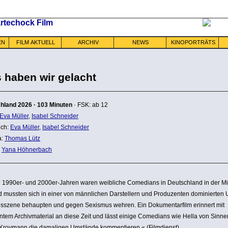
EN
FILM AKTUELL
ARCHIV
NEWS
KINOPORTRÄTS
 haben wir gelacht
chland
2026
·
103 Minuten
· FSK: ab 12
Eva Müller
,
Isabel Schneider
ch:
Eva Müller
,
Isabel Schneider
a:
Thomas Lütz
:
Yana Höhnerbach
n 1990er- und 2000er-Jahren waren weibliche Comedians in Deutsch­land in der M
d mussten sich in einer von männ­li­chen Darstel­lern und Produ­zenten domi­nierten 
gs­szene behaupten und gegen Sexismus wehren. Ein Doku­men­tar­film erinnert mit
tem Archiv­ma­te­rial an diese Zeit und lässt einige Comedians wie Hella von Sinn
Kroymann die damaligen Umstände kommen­tieren.« (Film­dienst)