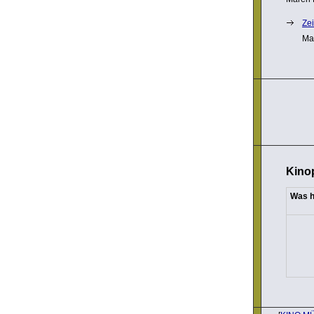
Zei
Ma
Kino
Was h