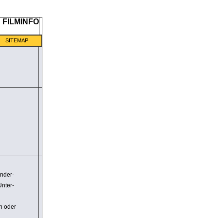
SITEMAP
inder­
Unter­
en oder