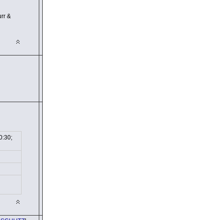
urr &
0:30;