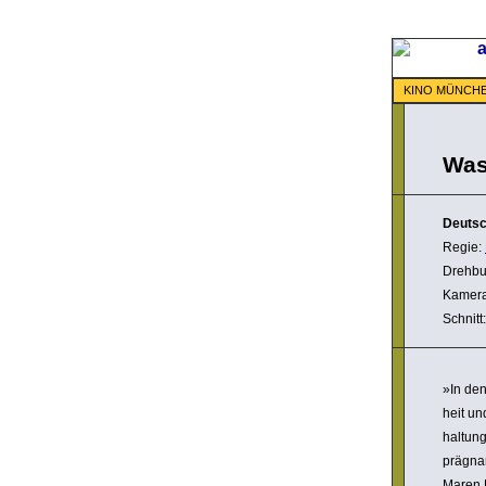
KINO MÜNCH
Was
Deuts
Regie:
Drehbu
Kamer
Schnitt
»In de
heit un
hal­tun
prägnan
Maren 