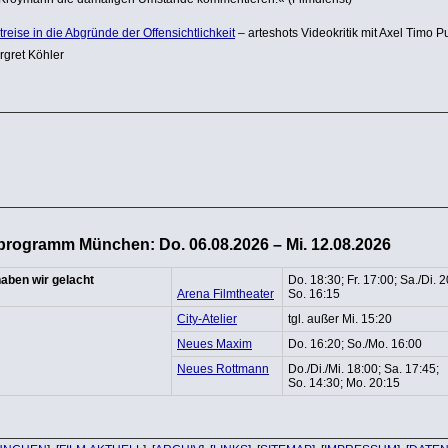
treise in die Abgründe der Offen­sicht­lich­keit
– arteshots Video­kritik mit Axel Timo P
rgret Köhler
programm München: Do. 06.08.2026 – Mi. 12.08.2026
aben wir gelacht
Do. 18:30; Fr. 17:00; Sa./Di. 2
Arena Filmtheater
So. 16:15
City-Atelier
tgl. außer Mi. 15:20
Neues Maxim
Do. 16:20; So./Mo. 16:00
Neues Rottmann
Do./Di./Mi. 18:00; Sa. 17:45;
So. 14:30; Mo. 20:15