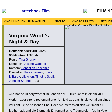
KINO MÜNCHEN
FILM AKTUELL
ARCHIV
KINOPORTRÄTS
SITEMA
Virginia Woolf's
Night & Day
Deutschland/GB/IRL
2025
·
95 Minuten
· FSK: ab 6
Regie:
Tina Gharavi
Drehbuch:
Justine Waddell
Kamera:
Sebastian Edschmid
Darsteller:
Haley Bennett
,
Elyas
M'Barek
,
Lily Allen
,
Timothy Spall
,
Jennifer Saunders
u.a.
»Katharine Hilbery wächst im London der 1910er Jahre in einem kulti­
vierten, aber streng regle­men­tierten Umfeld auf, das für sie vor allem eines
vorsieht – eine passende Ehe. Doch sie inter­es­siert sich weit mehr für
Mathe­matik und die Sterne als für roman­ti­sche Träu­me­reien. Als ihr Vater