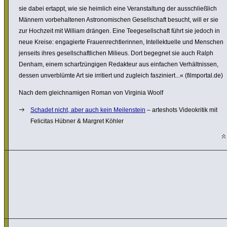
sie dabei ertappt, wie sie heimlich eine Veran­stal­tung der ausschließ­lich
Männern vorbe­hal­tenen Astro­no­mi­schen Gesell­schaft besucht, will er sie
zur Hochzeit mit William drängen. Eine Teege­sell­schaft führt sie jedoch in
neue Kreise: enga­gierte Frau­en­recht­le­rinnen, Intel­lek­tu­elle und Menschen
jenseits ihres gesell­schaft­li­chen Milieus. Dort begegnet sie auch Ralph
Denham, einem scharf­zün­gigen Redakteur aus einfachen Verhält­nissen,
dessen unver­blümte Art sie irritiert und zugleich faszi­niert...« (film­portal.de)
Nach dem gleich­na­migen Roman von Virginia Woolf
Schadet nicht, aber auch kein Meilen­stein
– arteshots Video­kritik mit
Felicitas Hübner & Margret Köhler