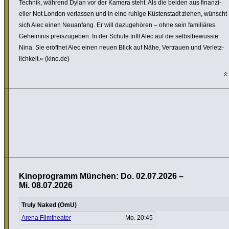
Technik, während Dylan vor der Kamera steht. Als die beiden aus finan­zi­
eller Not London verlassen und in eine ruhige Küsten­stadt ziehen, wünscht
sich Alec einen Neuanfang. Er will dazu­gehören – ohne sein fami­liäres
Geheimnis preis­zu­geben. In der Schule trifft Alec auf die selbst­be­wusste
Nina. Sie eröffnet Alec einen neuen Blick auf Nähe, Vertrauen und Verletz­
lich­keit.« (kino.de)
Kinoprogramm München: Do. 02.07.2026 –
Mi. 08.07.2026
Truly Naked (OmU)
Arena Filmtheater
Mo. 20:45