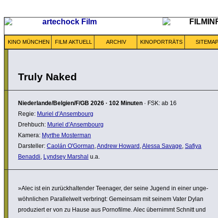
KINO MÜNCHEN
FILM AKTUELL
ARCHIV
KINOPORTRÄTS
SITEMA
Truly Naked
Niederlande/Belgien/F/GB
2026
·
102 Minuten
· FSK: ab 16
Regie:
Muriel d'Ansembourg
Drehbuch:
Muriel d'Ansembourg
Kamera:
Myrthe Mosterman
Darsteller:
Caolán O'Gorman
,
Andrew Howard
,
Alessa Savage
,
Safiya
Benaddi
,
Lyndsey Marshal
u.a.
»Alec ist ein zurück­hal­tender Teenager, der seine Jugend in einer unge­
wöhn­li­chen Paral­lel­welt verbringt: Gemeinsam mit seinem Vater Dylan
produ­ziert er von zu Hause aus Porno­filme. Alec übernimmt Schnitt und