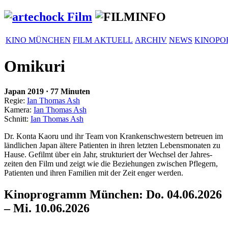
KINO MÜNCHEN
FILM AKTUELL
ARCHIV
NEWS
KINOPO
Omikuri
Japan
2019
·
77 Minuten
Regie:
Ian Thomas Ash
Kamera:
Ian Thomas Ash
Schnitt:
Ian Thomas Ash
Dr. Konta Kaoru und ihr Team von Kran­ken­schwes­tern betreuen im
länd­li­chen Japan ältere Patienten in ihren letzten Lebens­mo­naten zu
Hause. Gefilmt über ein Jahr, struk­tu­riert der Wechsel der Jahres­
zeiten den Film und zeigt wie die Bezie­hungen zwischen Pflegern,
Patienten und ihren Familien mit der Zeit enger werden.
Kinoprogramm München: Do. 04.06.2026
– Mi. 10.06.2026