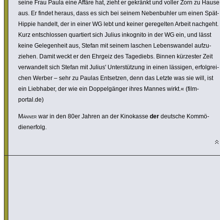
seine Frau Paula eine Affäre hat, zieht er gekränkt und voller Zorn zu Hause
aus. Er findet heraus, dass es sich bei seinem Neben­buhler um einen Spät-
Hippie handelt, der in einer WG lebt und keiner gere­gelten Arbeit nachgeht.
Kurz entschlossen quartiert sich Julius inkognito in der WG ein, und lässt
keine Gele­gen­heit aus, Stefan mit seinem laschen Lebens­wandel aufzu­
ziehen. Damit weckt er den Ehrgeiz des Tagediebs. Binnen kürzester Zeit
verwan­delt sich Stefan mit Julius' Unter­s­tüt­zung in einen lässigen, erfolg­rei­
chen Werber – sehr zu Paulas Entsetzen, denn das Letzte was sie will, ist
ein Liebhaber, der wie ein Doppel­gänger ihres Mannes wirkt.« (film­
portal.de)
Männer
war in den 80er Jahren an der Kinokasse
der
deutsche Kommö­
dien­er­folg.