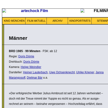
KINO MÜNCHEN
FILM AKTUELL
ARCHIV
KINOPORTRÄTS
SITEMA
Männer
BRD
1985
·
99 Minuten
· FSK: ab 12
Regie:
Doris Dörrie
Drehbuch:
Doris Dörrie
Kamera:
Helge Weindler
Darsteller:
Heiner Lauterbach
,
Uwe Ochsenknecht
,
Ulrike Kriener
,
Janna
Marangosoff
,
Dietmar Bär
u.a.
»Der erfolg­reiche Werber Julius Armbrust ist seit 12 Jahren verhei­ratet –
doch mit der Treue nimmt der Yuppie es nicht so genau. Als er ausge­
rechnet an seinem – beinahe verges­senen – Hoch­zeitstag erfährt, dass