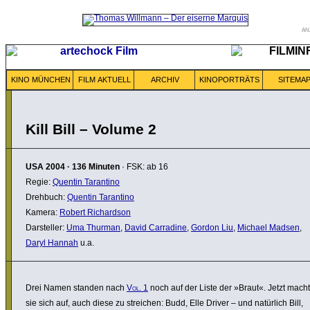
AN
KINO MÜNCHEN
FILM AKTUELL
ARCHIV
KINOPORTRÄTS
SITEMA
Kill Bill – Volume 2
USA
2004
·
136 Minuten
· FSK: ab 16
Regie:
Quentin Tarantino
Drehbuch:
Quentin Tarantino
Kamera:
Robert Richardson
Darsteller:
Uma Thurman
,
David Carradine
,
Gordon Liu
,
Michael Madsen
,
Daryl Hannah
u.a.
Drei Namen standen nach
Vol. 1
noch auf der Liste der »Braut«. Jetzt macht
sie sich auf, auch diese zu streichen: Budd, Elle Driver – und natürlich Bill,