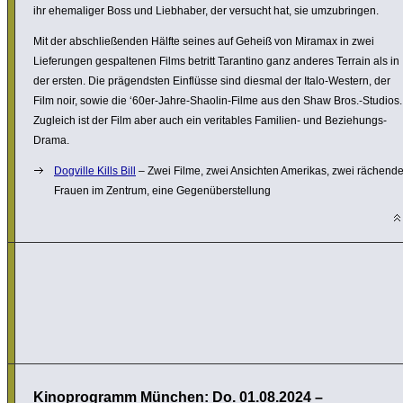
ihr ehema­liger Boss und Liebhaber, der versucht hat, sie umzu­bringen.
Mit der abschließenden Hälfte seines auf Geheiß von Miramax in zwei
Liefe­rungen gespal­tenen Films betritt Tarantino ganz anderes Terrain als in
der ersten. Die prägendsten Einflüsse sind diesmal der Italo-Western, der
Film noir, sowie die ‘60er-Jahre-Shaolin-Filme aus den Shaw Bros.-Studios.
Zugleich ist der Film aber auch ein veri­ta­bles Familien- und Bezie­hungs-
Drama.
Dogville Kills Bill
– Zwei Filme, zwei Ansichten Amerikas, zwei rächend
Frauen im Zentrum, eine Gegenü­ber­stel­lung
Kinoprogramm München: Do. 01.08.2024 –