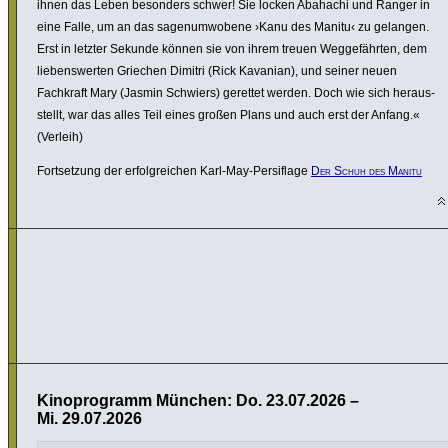
ihnen das Leben besonders schwer! Sie locken Abahachi und Ranger in
eine Falle, um an das sagen­um­wo­bene ›Kanu des Manitu‹ zu gelangen.
Erst in letzter Sekunde können sie von ihrem treuen Wegge­fährten, dem
liebens­werten Griechen Dimitri (Rick Kavanian), und seiner neuen
Fachkraft Mary (Jasmin Schwiers) gerettet werden. Doch wie sich heraus­
stellt, war das alles Teil eines großen Plans und auch erst der Anfang.«
(Verleih)
Fort­set­zung der erfolg­rei­chen Karl-May-Persi­flage
Der Schuh des Manitu
Kinoprogramm München: Do. 23.07.2026 –
Mi. 29.07.2026