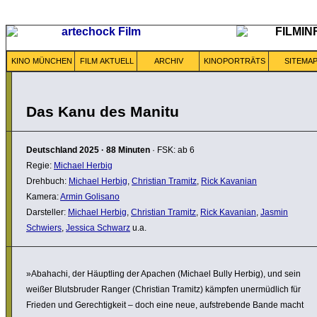
KINO MÜNCHEN
FILM AKTUELL
ARCHIV
KINOPORTRÄTS
SITEMA
Das Kanu des Manitu
Deutschland
2025
·
88 Minuten
· FSK: ab 6
Regie:
Michael Herbig
Drehbuch:
Michael Herbig
,
Christian Tramitz
,
Rick Kavanian
Kamera:
Armin Golisano
Darsteller:
Michael Herbig
,
Christian Tramitz
,
Rick Kavanian
,
Jasmin
Schwiers
,
Jessica Schwarz
u.a.
»Abahachi, der Häuptling der Apachen (Michael Bully Herbig), und sein
weißer Bluts­bruder Ranger (Christian Tramitz) kämpfen uner­müd­lich für
Frieden und Gerech­tig­keit – doch eine neue, aufstre­bende Bande macht