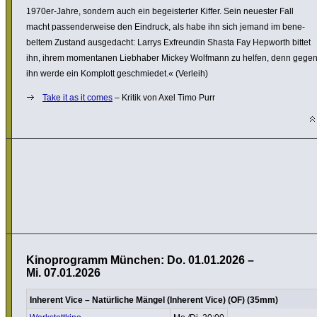
1970er-Jahre, sondern auch ein begeis­terter Kiffer. Sein neuester Fall
macht passen­der­weise den Eindruck, als habe ihn sich jemand im bene­
beltem Zustand ausge­dacht: Larrys Exfreundin Shasta Fay Hepworth bittet
ihn, ihrem momen­tanen Liebhaber Mickey Wolfmann zu helfen, denn gege
ihn werde ein Komplott geschmiedet.« (Verleih)
Take it as it comes
– Kritik von Axel Timo Purr
Kinoprogramm München: Do. 01.01.2026 –
Mi. 07.01.2026
Inherent Vice – Natür­liche Mängel (Inherent Vice) (OF) (35mm)