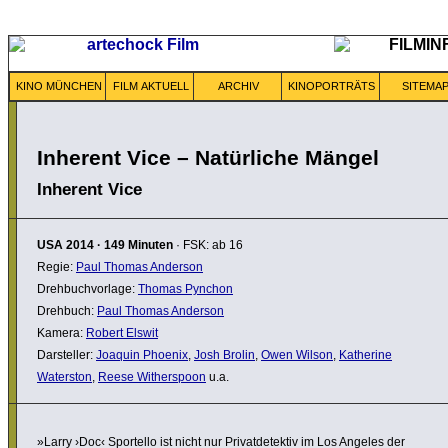
KINO MÜNCHEN
FILM AKTUELL
ARCHIV
KINOPORTRÄTS
SITEMA
Inherent Vice – Natürliche Mängel
Inherent Vice
USA
2014
·
149 Minuten
· FSK: ab 16
Regie:
Paul Thomas Anderson
Drehbuchvorlage:
Thomas Pynchon
Drehbuch:
Paul Thomas Anderson
Kamera:
Robert Elswit
Darsteller:
Joaquin Phoenix
,
Josh Brolin
,
Owen Wilson
,
Katherine
Waterston
,
Reese Witherspoon
u.a.
»Larry ›Doc‹ Sportello ist nicht nur Privat­de­tektiv im Los Angeles der