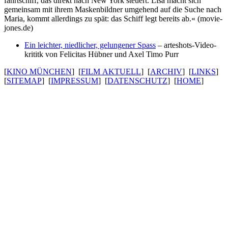
fahrt­schiff, das direkt nach New York steuert. Lisa macht sich
gemeinsam mit ihrem Masken­bildner umgehend auf die Suche nach
Maria, kommt aller­dings zu spät: das Schiff legt bereits ab.« (movie­
jones.de)
Ein leichter, nied­li­cher, gelun­gener Spass
– arteshots-Video­
kri­titk von Felicitas Hübner und Axel Timo Purr
[
KINO MÜNCHEN
] [
FILM AKTUELL
] [
ARCHIV
] [
LINKS
]
[
SITEMAP
] [
IMPRESSUM
] [
DATENSCHUTZ
] [
HOME
]