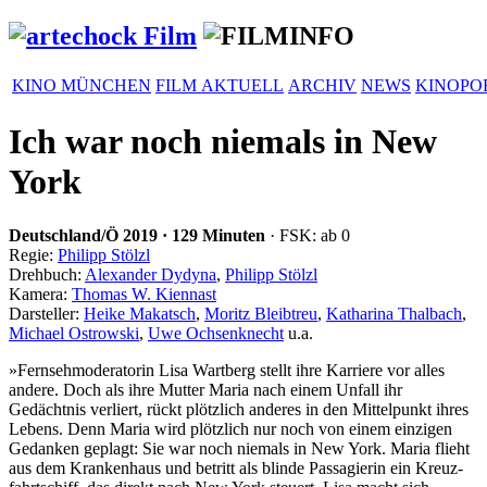
KINO MÜNCHEN
FILM AKTUELL
ARCHIV
NEWS
KINOPO
Ich war noch niemals in New
York
Deutschland/Ö
2019
·
129 Minuten
· FSK: ab 0
Regie:
Philipp Stölzl
Drehbuch:
Alexander Dydyna
,
Philipp Stölzl
Kamera:
Thomas W. Kiennast
Darsteller:
Heike Makatsch
,
Moritz Bleibtreu
,
Katharina Thalbach
,
Michael Ostrowski
,
Uwe Ochsenknecht
u.a.
»Fern­seh­mo­de­ra­torin Lisa Wartberg stellt ihre Karriere vor alles
andere. Doch als ihre Mutter Maria nach einem Unfall ihr
Gedächtnis verliert, rückt plötzlich anderes in den Mittel­punkt ihres
Lebens. Denn Maria wird plötzlich nur noch von einem einzigen
Gedanken geplagt: Sie war noch niemals in New York. Maria flieht
aus dem Kran­ken­haus und betritt als blinde Passa­gierin ein Kreuz­