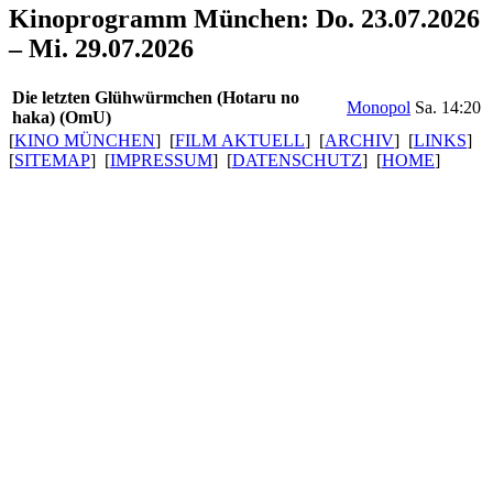
Kinoprogramm München: Do. 23.07.2026
– Mi. 29.07.2026
Die letzten Glühwürm­chen (Hotaru no
Monopol
Sa. 14:20
haka) (OmU)
[
KINO MÜNCHEN
] [
FILM AKTUELL
] [
ARCHIV
] [
LINKS
]
[
SITEMAP
] [
IMPRESSUM
] [
DATENSCHUTZ
] [
HOME
]