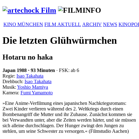
KINO MÜNCHEN
FILM AKTUELL
ARCHIV
NEWS
KINOPO
Die letzten Glühwürmchen
Hotaru no haka
Japan
1988
·
93 Minuten
· FSK: ab 6
Regie:
Isao Takahata
Drehbuch:
Isao Takahata
Musik:
Yoshio Mamiya
Kamera:
Fumi Yamamoto
»Eine Anime-Verfil­mung eines japa­ni­schen Nach­kriegs­ro­mans:
Zwei Kinder verlieren während des 2. Welt­kriegs durch einen
Bomben­an­griff die Mutter und ihr Zuhause. Zunächst kommen sie
bei Verwandten unter, aber die Zeiten werden härter, und sie müssen
sich alleine durch­schlagen. Der Hunger zwingt den Jungen zu
stehlen, um seine Schwester zu versorgen.« (Film­studio Aachen)